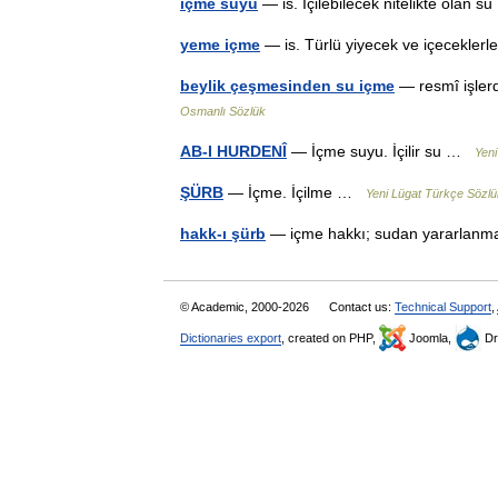
içme suyu
— is. İçilebilecek nitelikte olan 
yeme içme
— is. Türlü yiyecek ve içecekle
beylik çeşmesinden su içme
— resmî işlerd
Osmanlı Sözlük
AB-I HURDENÎ
— İçme suyu. İçilir su …
Yeni
ŞÜRB
— İçme. İçilme …
Yeni Lügat Türkçe Sözlü
hakk-ı şürb
— içme hakkı; sudan yararlan
© Academic, 2000-2026
Contact us:
Technical Support
,
Dictionaries export
, created on PHP,
Joomla,
Dr