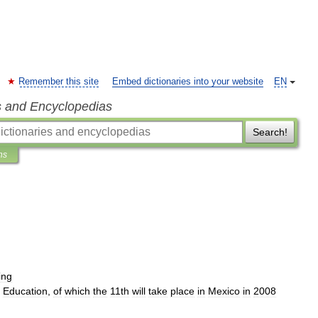
Remember this site
Embed dictionaries into your website
EN
s and Encyclopedias
Search!
ns
ing
Education
,
of
which
the
11th
will
take
place
in
Mexico
in
2008