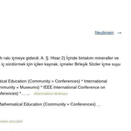
Neulingen
h rakı içmeye giderdi. A. Ş. Hisar 2) İçinde birtakım mineraller ve
 iç sürdürmek için içilen kaynak, içmeler Birleşik Sözler içme suyu
cal Education (Community » Conferences) * International
munity » Museums) * IEEE International Conference on
Conferences) *… …
Abbreviations dictionary
 Mathematical Education (Community » Conferences) …
indan sözcükler