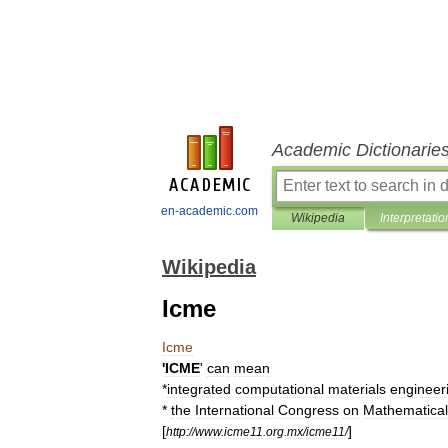
Academic Dictionarie
en-academic.com
Wikipedia
Interpretatio
Wikipedia
Icme
Icme
'
ICME
'
can
mean
*
integrated
computational
materials
engineer
*
the
International
Congress
on
Mathematical
[
]
http:
//
www
.
icme11
.
org
.
mx
/
icme11
/