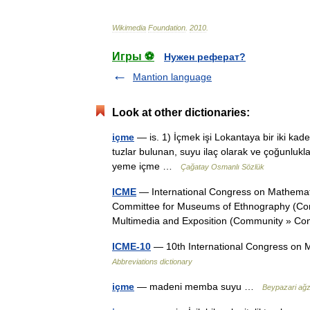
Wikimedia
Foundation
.
2010
.
Игры ⚽
Нужен реферат?
Mantion language
Look at other dictionaries:
içme
— is. 1) İçmek işi Lokantaya bir iki kade
tuzlar bulunan, suyu ilaç olarak ve çoğunlukla
yeme içme …
Çağatay Osmanlı Sözlük
ICME
— International Congress on Mathemati
Committee for Museums of Ethnography (Com
Multimedia and Exposition (Community » 
ICME-10
— 10th International Congress on
Abbreviations dictionary
içme
— madeni memba suyu …
Beypazari ağz