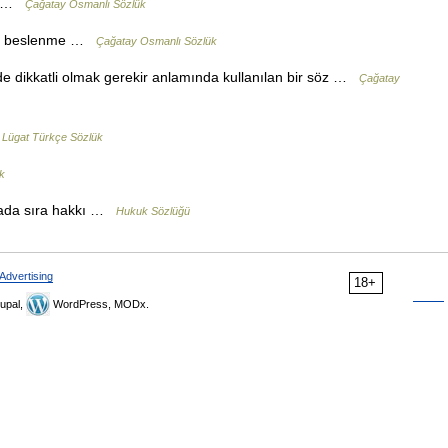
su …
Çağatay Osmanlı Sözlük
rle beslenme …
Çağatay Osmanlı Sözlük
e dikkatli olmak gerekir anlamında kullanılan bir söz …
Çağatay
 Lügat Türkçe Sözlük
k
mada sıra hakkı …
Hukuk Sözlüğü
Advertising
18+
upal,
WordPress, MODx.