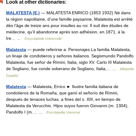
Look at other dictionaries:
MALATESTA (E.)
— MALATESTA ENRICO (1853 1932) Né dans
la région napolitaine, d’une famille paysanne, Malatesta est arrêté
dès l’âge de treize ans pour insultes au roi. Il suit des études de
médecine, qu’il abandonne après son adhésion, en 1871, à la
Ire… …
Encyclopédie Universelle
Malatesta
— puede referirse a: Personajes La familia Malatesta,
un linaje de condotieros y señores italianos. Segismundo Pandolfo
Malatesta, fue señor de Rímini, Italia, siglo XV. Carlo III Malatesta
de Sogliano, fue conde soberano de Sogliano, Italia,… …
Wikipedia
Español
Malatesta
— Malatesta, Errico ► Ilustre familia italiana de
condotieros de la Romaña, que ganó el señorío de Rímini,
después de tenaces luchas, a fines del s. XIII, en tiempo de
Malatesta da Verucchio. Hijos suyos fueron Giovanni (m. 1304),
Pandolfo I (m.… …
Enciclopedia Universal