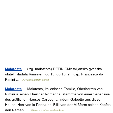
Malatesta
— (izg. malatèsta) DEFINICIJA talijansko gvelfska
obitelj, vladala Riminijem od 13. do 15. st., usp. Francesca da
Rimini …
Hrvatski jezični portal
Malatesta
— Malatesta, italienische Familie, Oberherren von
Rimini u. einen Theil der Romagna; stammte von einer Seitenlinie
des gräflichen Hauses Carpegna; indem Galeotto aus diesem
Hause, Herr von la Penna bei Billi, von der Mißform seines Kopfes
den Namen …
Pierer's Universal-Lexikon