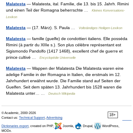
Malatesta
— Malatesta, ital. Familie, die 13. bis 15. Jahrh. Rimini
und einen Teil der Romagna beherrschte …
Kleines Konversations-
Lexikon
Malatesta
— (17. März). S. Paula …
Vollständiges Heiligen-Lexikon
Malatesta
— famille (guelfe) de condottieri italiens. Elle posséda
Rimini (à partir du XIIIe s.). Son plus célèbre représentant est
Sigismondo Pandolfo (1417 1468), excellent chef de guerre et
prince cultivé …
Encyclopédie Universelle
Malatesta
— Wappen der Malatesta Die Malatesta waren eine
adelige Familie in der Romagna in Italien, die erstmals im 12.
Jahrhundert erwähnt wurde. Die Familie stand auf Seiten der
Guelfen. Seit dem späten 13. Jahrhundert bis 1528 waren die
Malatesta unter… …
Deutsch Wikipedia
© Academic, 2000-2026
18+
Contact us:
Technical Support
,
Advertising
Dictionaries export
, created on PHP,
Joomla,
Drupal,
WordPress,
MODx.