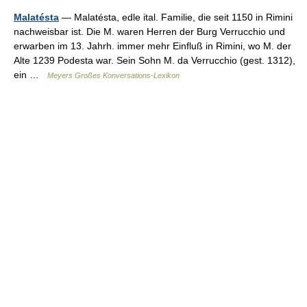
Malatésta
— Malatésta, edle ital. Familie, die seit 1150 in Rimini
nachweisbar ist. Die M. waren Herren der Burg Verrucchio und
erwarben im 13. Jahrh. immer mehr Einfluß in Rimini, wo M. der
Alte 1239 Podesta war. Sein Sohn M. da Verrucchio (gest. 1312),
ein …
Meyers Großes Konversations-Lexikon