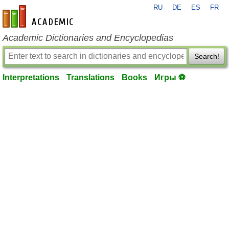
RU
DE
ES
FR
en-academic.com
Academic Dictionaries and Encyclopedias
Search!
Interpretations
Translations
Books
Игры ⚽