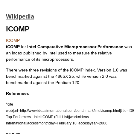
Wikipedia
ICOMP
ICOMP
iCOMP
for
Intel Comparative Microprocessor Performance
was
an index published by
Intel
used to measure the relative
performance of its
microprocessor
s.
There were three revisions of the iCOMP index. Version 1.0 was
benchmarked against the 486SX 25, while version 2.0 was
benchmarked against the Pentium 120.
References
*
cite
web|url=http://www.ideasinternational.com/benchmark/intel/icomp.html|title=I
Top Performers - Intel iCOMP (Full List)|work=Ideas
International|accessmonthday=February 10 |accessyear=2006
ee also