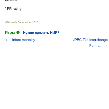
*
PR rating
Wikimedia Foundation
.
2010
.
Игры ⚽
Нужно сделать НИР?
Infant mortality
JPEG File Interchange
Format