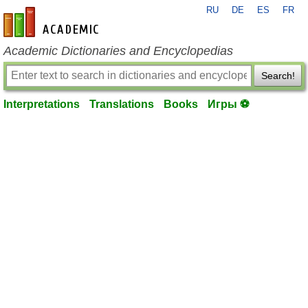
RU
DE
ES
FR
en-academic.com
Academic Dictionaries and Encyclopedias
Search!
Interpretations
Translations
Books
Игры ⚽