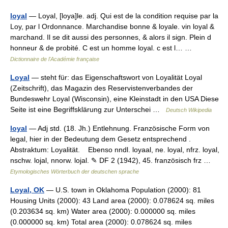
loyal
— Loyal, [loya]le. adj. Qui est de la condition requise par la
Loy, par l Ordonnance. Marchandise bonne & loyale. vin loyal &
marchand. Il se dit aussi des personnes, & alors il sign. Plein d
honneur & de probité. C est un homme loyal. c est l… …
Dictionnaire de l'Académie française
Loyal
— steht für: das Eigenschaftswort von Loyalität Loyal
(Zeitschrift), das Magazin des Reservistenverbandes der
Bundeswehr Loyal (Wisconsin), eine Kleinstadt in den USA Diese
Seite ist eine Begriffsklärung zur Unterschei …
Deutsch Wikipedia
loyal
— Adj std. (18. Jh.) Entlehnung. Französische Form von
legal, hier in der Bedeutung dem Gesetz entsprechend .
Abstraktum: Loyalität. Ebenso nndl. loyaal, ne. loyal, nfrz. loyal,
nschw. lojal, nnorw. lojal. ✎ DF 2 (1942), 45. französisch frz …
Etymologisches Wörterbuch der deutschen sprache
Loyal, OK
— U.S. town in Oklahoma Population (2000): 81
Housing Units (2000): 43 Land area (2000): 0.078624 sq. miles
(0.203634 sq. km) Water area (2000): 0.000000 sq. miles
(0.000000 sq. km) Total area (2000): 0.078624 sq. miles