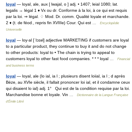
loyal
— loyal, ale, aux [ lwajal, o ] adj. • 1407; leial 1080; lat.
legalis → légal 1 ♦ Vx ou dr. Conforme à la loi, à ce qui est requis
par la loi. ⇒ légal. ♢ Mod. Dr. comm. Qualité loyale et marchande.
2 ♦ (t. de féod., repris fin XVIIIe) Cour. Qui est …
Encyclopédie
Universelle
loyal
— loy‧al [ˈlɔɪəl] adjective MARKETING if customers are loyal
to a particular product, they continue to buy it and do not change
to other products: loyal to • The chain is trying to appeal to
customers loyal to other fast food companies. * * * loyal …
Financial
and business terms
loyal
— loyal, ale (lo ial, ia l ; plusieurs disent loiial, ia l ; d après
Bèze, au XVIe siècle, il fallait prononcer loi ial, et il condamne ceux
qui disaient lo ial) adj. 1° Qui est de la condition requise par la loi.
Marchandise bonne et loyale. Vin …
Dictionnaire de la Langue Française
d'Émile Littré