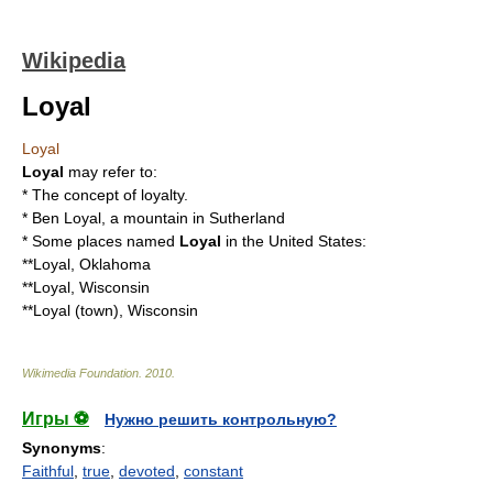
Wikipedia
Loyal
Loyal
Loyal
may refer to:
* The concept of
loyalty
.
*
Ben Loyal
, a mountain in
Sutherland
* Some places named
Loyal
in the
United States
:
**
Loyal, Oklahoma
**
Loyal, Wisconsin
**Loyal (town), Wisconsin
Wikimedia Foundation
.
2010
.
Игры ⚽
Нужно решить контрольную?
Synonyms
:
Faithful
,
true
,
devoted
,
constant