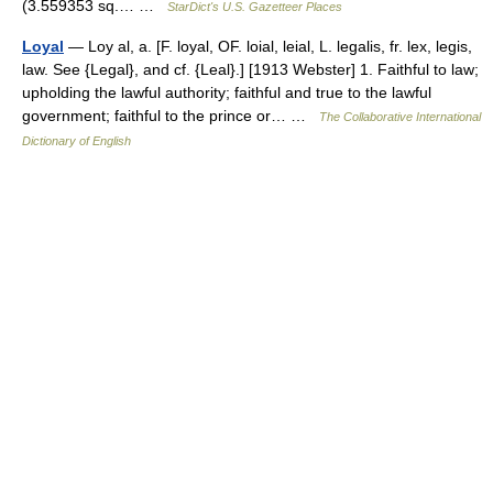
(3.559353 sq.… …
StarDict's U.S. Gazetteer Places
Loyal
— Loy al, a. [F. loyal, OF. loial, leial, L. legalis, fr. lex, legis,
law. See {Legal}, and cf. {Leal}.] [1913 Webster] 1. Faithful to law;
upholding the lawful authority; faithful and true to the lawful
government; faithful to the prince or… …
The Collaborative International
Dictionary of English