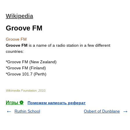
Wikipedia
Groove FM
Groove FM
Groove FM
is a name of a
radio station
in a few different
countries:
*
Groove FM (New Zealand)
*
Groove FM (Finland)
*
Groove 101.7
(Perth)
Wikimedia Foundation
.
2010
.
Игры ⚽
Поможем написать реферат
Ruthin School
Osbert of Dunblane