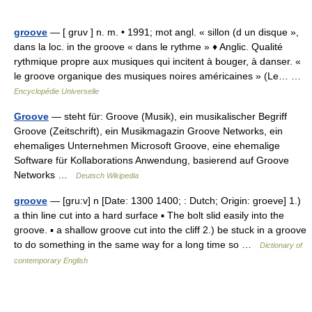
groove
— [ gruv ] n. m. • 1991; mot angl. « sillon (d un disque »,
dans la loc. in the groove « dans le rythme » ♦ Anglic. Qualité
rythmique propre aux musiques qui incitent à bouger, à danser. «
le groove organique des musiques noires américaines » (Le… …
Encyclopédie Universelle
Groove
— steht für: Groove (Musik), ein musikalischer Begriff
Groove (Zeitschrift), ein Musikmagazin Groove Networks, ein
ehemaliges Unternehmen Microsoft Groove, eine ehemalige
Software für Kollaborations Anwendung, basierend auf Groove
Networks …
Deutsch Wikipedia
groove
— [gru:v] n [Date: 1300 1400; : Dutch; Origin: groeve] 1.)
a thin line cut into a hard surface ▪ The bolt slid easily into the
groove. ▪ a shallow groove cut into the cliff 2.) be stuck in a groove
to do something in the same way for a long time so …
Dictionary of
contemporary English