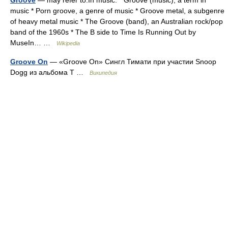
Groove
— may refer to:In music: * Groove (music), a term in
music * Porn groove, a genre of music * Groove metal, a subgenre
of heavy metal music * The Groove (band), an Australian rock/pop
band of the 1960s * The B side to Time Is Running Out by
MuseIn… …
Wikipedia
Groove On
— «Groove On» Сингл Тимати при участии Snoop
Dogg из альбома T …
Википедия