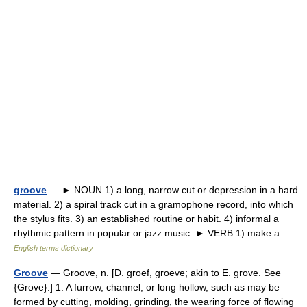
groove
— ► NOUN 1) a long, narrow cut or depression in a hard
material. 2) a spiral track cut in a gramophone record, into which
the stylus fits. 3) an established routine or habit. 4) informal a
rhythmic pattern in popular or jazz music. ► VERB 1) make a …
English terms dictionary
Groove
— Groove, n. [D. groef, groeve; akin to E. grove. See
{Grove}.] 1. A furrow, channel, or long hollow, such as may be
formed by cutting, molding, grinding, the wearing force of flowing