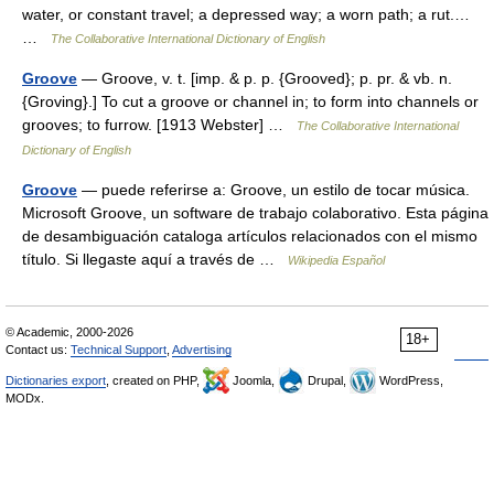
water, or constant travel; a depressed way; a worn path; a rut.…
…
The Collaborative International Dictionary of English
Groove
— Groove, v. t. [imp. & p. p. {Grooved}; p. pr. & vb. n.
{Groving}.] To cut a groove or channel in; to form into channels or
grooves; to furrow. [1913 Webster] …
The Collaborative International
Dictionary of English
Groove
— puede referirse a: Groove, un estilo de tocar música.
Microsoft Groove, un software de trabajo colaborativo. Esta página
de desambiguación cataloga artículos relacionados con el mismo
título. Si llegaste aquí a través de …
Wikipedia Español
© Academic, 2000-2026
18+
Contact us:
Technical Support
,
Advertising
Dictionaries export
, created on PHP,
Joomla,
Drupal,
WordPress,
MODx.