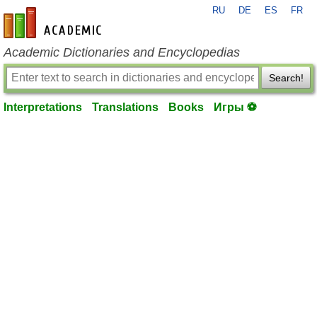
RU
DE
ES
FR
en-academic.com
Academic Dictionaries and Encyclopedias
Search!
Interpretations
Translations
Books
Игры ⚽