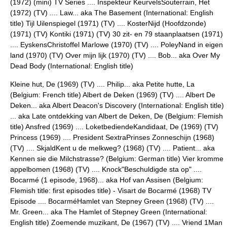
(1972) (mini) TV Series .... Inspekteur KeurvelsSouterrain, Het
(1972) (TV) .... Law... aka The Basement (International: English
title) Tijl Uilenspiegel (1971) (TV) .... KosterNijd (Hoofdzonde)
(1971) (TV) Kontiki (1971) (TV) 30 zit- en 79 staanplaatsen (1971)
.... EyskensChristoffel Marlowe (1970) (TV) .... PoleyNand in eigen
land (1970) (TV) Over mijn lijk (1970) (TV) .... Bob... aka Over My
Dead Body (International: English title)
Kleine hut, De (1969) (TV) .... Philip... aka Petite hutte, La
(Belgium: French title) Albert de Deken (1969) (TV) .... Albert De
Deken... aka Albert Deacon's Discovery (International: English title)
... aka Late ontdekking van Albert de Deken, De (Belgium: Flemish
title) Ansfred (1969) .... LoketbediendeKandidaat, De (1969) (TV)
Princess (1969) .... President SextraPrinses Zonneschijn (1968)
(TV) .... SkjaldKent u de melkweg? (1968) (TV) .... Patient... aka
Kennen sie die Milchstrasse? (Belgium: German title) Vier kromme
appelbomen (1968) (TV) .... Knock"Beschuldigde sta op" ....
Bocarmé (1 episode, 1968)... aka Hof van Assisen (Belgium:
Flemish title: first episodes title) - Visart de Bocarmé (1968) TV
Episode .... BocarméHamlet van Stepney Green (1968) (TV) ....
Mr. Green... aka The Hamlet of Stepney Green (International:
English title) Zoemende muzikant, De (1967) (TV) .... Vriend 1Man