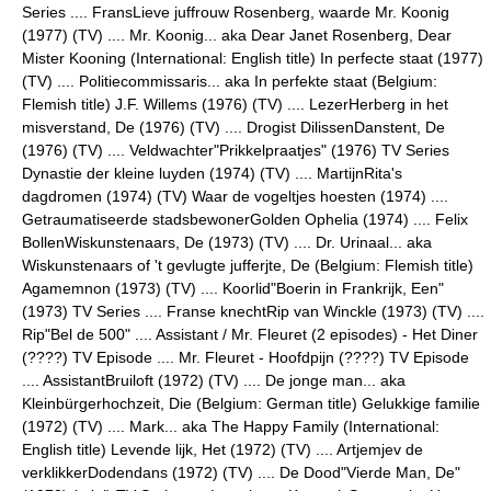
Series .... FransLieve juffrouw Rosenberg, waarde Mr. Koonig
(1977) (TV) .... Mr. Koonig... aka Dear Janet Rosenberg, Dear
Mister Kooning (International: English title) In perfecte staat (1977)
(TV) .... Politiecommissaris... aka In perfekte staat (Belgium:
Flemish title) J.F. Willems (1976) (TV) .... LezerHerberg in het
misverstand, De (1976) (TV) .... Drogist DilissenDanstent, De
(1976) (TV) .... Veldwachter"Prikkelpraatjes" (1976) TV Series
Dynastie der kleine luyden (1974) (TV) .... MartijnRita's
dagdromen (1974) (TV) Waar de vogeltjes hoesten (1974) ....
Getraumatiseerde stadsbewonerGolden Ophelia (1974) .... Felix
BollenWiskunstenaars, De (1973) (TV) .... Dr. Urinaal... aka
Wiskunstenaars of 't gevlugte jufferjte, De (Belgium: Flemish title)
Agamemnon (1973) (TV) .... Koorlid"Boerin in Frankrijk, Een"
(1973) TV Series .... Franse knechtRip van Winckle (1973) (TV) ....
Rip"Bel de 500" .... Assistant / Mr. Fleuret (2 episodes) - Het Diner
(????) TV Episode .... Mr. Fleuret - Hoofdpijn (????) TV Episode
.... AssistantBruiloft (1972) (TV) .... De jonge man... aka
Kleinbürgerhochzeit, Die (Belgium: German title) Gelukkige familie
(1972) (TV) .... Mark... aka The Happy Family (International:
English title) Levende lijk, Het (1972) (TV) .... Artjemjev de
verklikkerDodendans (1972) (TV) .... De Dood"Vierde Man, De"