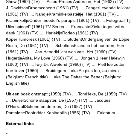
Show (1962) (TV) .... ActeurProces Anderson, Het (1962) (TV) ....
J. DavidsonDroomconcert (1961) (TV) .... ZangerLevende folklore
(1961) (TV) .... NandjeKraminkelpasteitje, Het (1961) (TV) ....
KraminkeltjeOnder moeder's paraplu (1961) (TV) .... Fotograaf"Tijl
Uilenspiegel" (1961) TV Series .... FrancastelZieke tegen wil en
dank (1961) (TV) .... HarlekijnRodeo (1961) (TV) ....
KoperHumoresk (1961) (TV) .... StudentOndergang van de Eppie
Reina, De (1961) (TV) .... ScholtensEiland in het noorden, Een
(1961) (TV) .... Jan HendrikLicht was vals, Het (1960) (TV) ....
HugertjeAnita, My Love (1960) (TV) .... Jongen 1Heer Halewijn
(1960) (TV) .... IwijnDr. Alwetend (1960) (TV) .... PietHoe zotter,
hoe liever (1960) .... Bruidegom... aka Au plus fou, au mieux
(Belgium: French title) ... aka The Dafter the Better (Belgium:
English title)
Uit een boek ontsnapt (1959) (TV) .... TomHeks, De (1959) (TV)
.... DuivelSchone slaapster, De (1957) (TV) .... Jacques
D'HerraultSchone en de roos, De (1957) (TV) ....
PantaloneRoofridder Kanibabilis (1956) (TV) .... Faktotum
External links