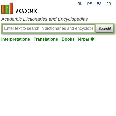
RU
DE
ES
FR
en-academic.com
Academic Dictionaries and Encyclopedias
Search!
Interpretations
Translations
Books
Игры ⚽