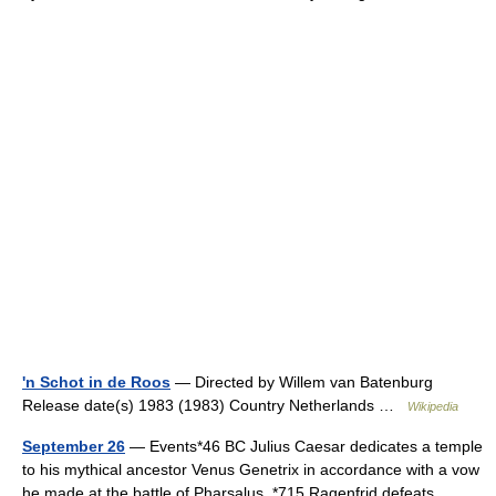
'n Schot in de Roos
— Directed by Willem van Batenburg
Release date(s) 1983 (1983) Country Netherlands …
Wikipedia
September 26
— Events*46 BC Julius Caesar dedicates a temple
to his mythical ancestor Venus Genetrix in accordance with a vow
he made at the battle of Pharsalus. *715 Ragenfrid defeats