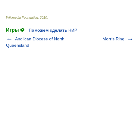
*
Wikimedia Foundation
.
2010
.
Игры ⚽
Поможем сделать НИР
Anglican Diocese of North
Morris Ring
Queensland