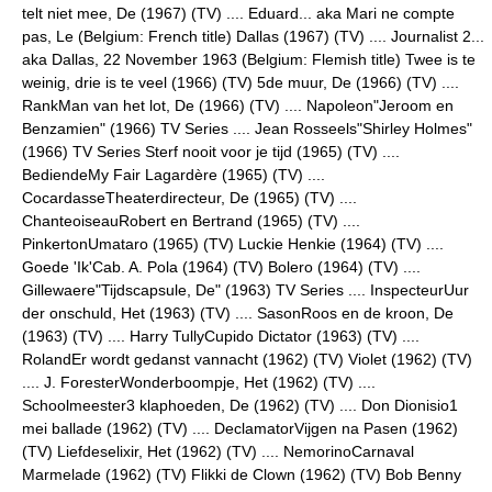
telt niet mee, De (1967) (TV) .... Eduard... aka Mari ne compte
pas, Le (Belgium: French title) Dallas (1967) (TV) .... Journalist 2...
aka Dallas, 22 November 1963 (Belgium: Flemish title) Twee is te
weinig, drie is te veel (1966) (TV) 5de muur, De (1966) (TV) ....
RankMan van het lot, De (1966) (TV) .... Napoleon"Jeroom en
Benzamien" (1966) TV Series .... Jean Rosseels"Shirley Holmes"
(1966) TV Series Sterf nooit voor je tijd (1965) (TV) ....
BediendeMy Fair Lagardère (1965) (TV) ....
CocardasseTheaterdirecteur, De (1965) (TV) ....
ChanteoiseauRobert en Bertrand (1965) (TV) ....
PinkertonUmataro (1965) (TV) Luckie Henkie (1964) (TV) ....
Goede 'Ik'Cab. A. Pola (1964) (TV) Bolero (1964) (TV) ....
Gillewaere"Tijdscapsule, De" (1963) TV Series .... InspecteurUur
der onschuld, Het (1963) (TV) .... SasonRoos en de kroon, De
(1963) (TV) .... Harry TullyCupido Dictator (1963) (TV) ....
RolandEr wordt gedanst vannacht (1962) (TV) Violet (1962) (TV)
.... J. ForesterWonderboompje, Het (1962) (TV) ....
Schoolmeester3 klaphoeden, De (1962) (TV) .... Don Dionisio1
mei ballade (1962) (TV) .... DeclamatorVijgen na Pasen (1962)
(TV) Liefdeselixir, Het (1962) (TV) .... NemorinoCarnaval
Marmelade (1962) (TV) Flikki de Clown (1962) (TV) Bob Benny