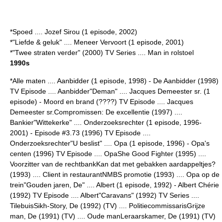
*
Spoed
.... Jozef Sirou (1 episode, 2002)
*"Liefde & geluk" .... Meneer Vervoort (1 episode, 2001)
*"Twee straten verder" (2000) TV Series .... Man in rolstoel
1990s
*
Alle maten
.... Aanbidder (1 episode, 1998) - De Aanbidder (1998)
TV Episode .... Aanbidder"Deman" .... Jacques Demeester sr. (1
episode) - Moord en brand (????) TV Episode .... Jacques
Demeester sr.Compromissen: De excellentie (1997) ....
Bankier"Wittekerke" .... Onderzoeksrechter (1 episode, 1996-
2001) - Episode #3.73 (1996) TV Episode ....
Onderzoeksrechter"U beslist" .... Opa (1 episode, 1996) - Opa's
centen (1996) TV Episode .... OpaShe Good Fighter (1995) ....
Voorzitter van de rechtbankKan dat met gebakken aardappeltjes?
(1993) .... Client in restaurantNMBS promotie (1993) .... Opa op de
trein"Gouden jaren, De" .... Albert (1 episode, 1992) - Albert Chérie
(1992) TV Episode .... Albert"Caravans" (1992) TV Series ....
TilebuisSikh-Story, De (1992) (TV) .... PolitiecommissarisGrijze
man, De (1991) (TV) .... Oude manLeraarskamer, De (1991) (TV)