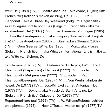
.... Vandam
Vrek, De (1989) (TV) .... Maître Jacques... aka Avare, L' (Belgium:
French title) Kollega's maken de Brug, De (1988) .... Paul
Tienpondt... aka A Three-Day Weekend (Belgium: English title) ...
aka Collègues font le pont, Les (Belgium: French title) Ultieme
kerstverhaal, Het (1987) (TV) .... Leo BinnemansSpringen (1985)
.... Timothy Tiendepenning... aka Jumping (International: English
title) Chorus Angelorum (1985) .... SteenackersGloriant (1982)
(TV) .... Oom GeeraertWitte, De (1980) .... Mon... aka Filasse
(Belgium: French title) ... aka Whitey (International: English title) ...
aka Witte van Sichem, De
Tabula rasa (1979) (TV) .... Dielman Sr."Collega's, De" .... Paul
Thienpondt (2 episodes) - Het feest (????) TV Episode .... Paul
Thienpondt - Met pensioen (????) TV Episode .... Paul
ThienpondtBeverpels, De (1978) (TV) .... Von WerhrhahnEerste
nowel, De (1977) (TV) .... JosefMirakel van St. Antonius, Het
(1977) (TV) .... Dokter... aka Miracle de Saint-Antoine, Le
(Belgium: French title) Opkopers, De (1977) (TV) ....
ReparateurKlare taal (1977) (TV) .... W. WillemsRubens, schilder
en diplomaat (1977) .... Heer X"Tussen wal en schip" (1977) TV