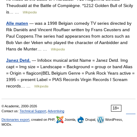
Theudoald at the Battle of Compiègne. *1212 Golden Bull of Sicily
is… …
Wikipedia
Alle maten
— was a 1998 Belgian comedy TV series directed by
Rik Daniëls and Vincent Rouffaer written by Frans Ceusters and
Paul Coppens.The series had appearances from actors such as
Bob Van der Veken who played the character of Aanbidder and
Hans de Munter… …
Wikipedia
Janez Detd.
— Infobox musical artist Name = Janez Detd. Img
capt = Img size = Landscape = Background = group or band Alias
= Origin = flagicon|BEL Belgium Genre = Punk Rock Years active =
1995 – present Label = PIAS Records Virgin Records I Scream
records… …
Wikipedia
© Academic, 2000-2026
18+
Contact us:
Technical Support
,
Advertising
Dictionaries export
, created on PHP,
Joomla,
Drupal,
WordPress,
MODx.