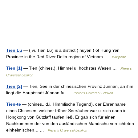
Tien Lu
— ( vi. Tiên Lữ) is a district ( huyện ) of Hung Yen
Province in the Red River Delta region of Vietnam …
Wikipedia
Tien [1]
— Tien (chines.), Himmel u. höchstes Wesen …
Pierer's
Universal-Lexikon
Tien [2]
— Tien, See in der chinesischen Provinz Jünnan, an ihm
liegt die Hauptstadt Jünnan fu …
Pierer's Universal-Lexikon
Tien-te
— (chines., d.i. Himmlische Tugend), der Ehrenname
eines Chinesen, welcher früher Seeräuber war u. sich dann in
Hongkong von Gützlaff taufen ließ. Er gab sich für einen
Nachkommen der von den ausländischen Mandschu vernichteten
einheimischen… …
Pierer's Universal-Lexikon