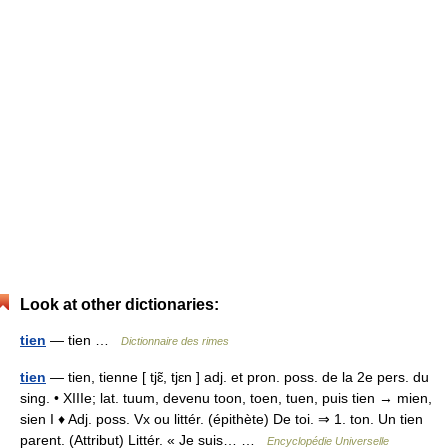
Look at other dictionaries:
tien
— tien …
Dictionnaire des rimes
tien
— tien, tienne [ tjɛ̃, tjɛn ] adj. et pron. poss. de la 2e pers. du
sing. • XIIIe; lat. tuum, devenu toon, toen, tuen, puis tien → mien,
sien I ♦ Adj. poss. Vx ou littér. (épithète) De toi. ⇒ 1. ton. Un tien
parent. (Attribut) Littér. « Je suis… …
Encyclopédie Universelle