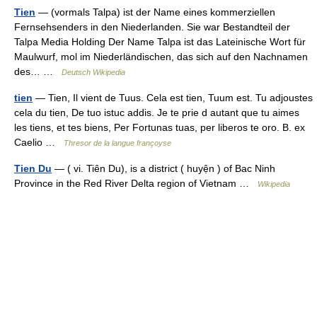
Tien
— (vormals Talpa) ist der Name eines kommerziellen
Fernsehsenders in den Niederlanden. Sie war Bestandteil der
Talpa Media Holding Der Name Talpa ist das Lateinische Wort für
Maulwurf, mol im Niederländischen, das sich auf den Nachnamen
des… …
Deutsch Wikipedia
tien
— Tien, Il vient de Tuus. Cela est tien, Tuum est. Tu adjoustes
cela du tien, De tuo istuc addis. Je te prie d autant que tu aimes
les tiens, et tes biens, Per Fortunas tuas, per liberos te oro. B. ex
Caelio …
Thresor de la langue françoyse
Tien Du
— ( vi. Tiên Du), is a district ( huyện ) of Bac Ninh
Province in the Red River Delta region of Vietnam …
Wikipedia