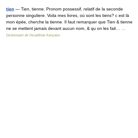
tien
— Tien, tienne. Pronom possessif, relatif de la seconde
personne singuliere. Voila mes livres, où sont les tiens? c est là
mon épée, cherche la tienne. Il faut remarquer que Tien & tienne
ne se mettent jamais devant aucun nom, & qu on les fait… …
Dictionnaire de l'Académie française