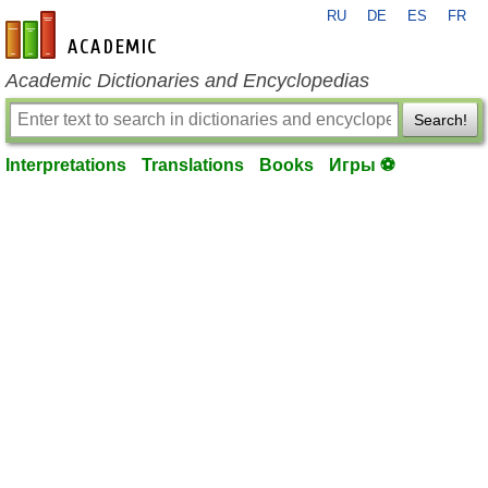
RU
DE
ES
FR
en-academic.com
Academic Dictionaries and Encyclopedias
Search!
Interpretations
Translations
Books
Игры ⚽