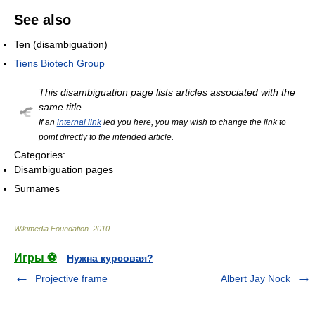
See also
Ten (disambiguation)
Tiens Biotech Group
This disambiguation page lists articles associated with the
same title.
If an
internal link
led you here, you may wish to change the link to
point directly to the intended article.
Categories:
Disambiguation pages
Surnames
Wikimedia Foundation
.
2010
.
Игры ⚽
Нужна курсовая?
Projective frame
Albert Jay Nock