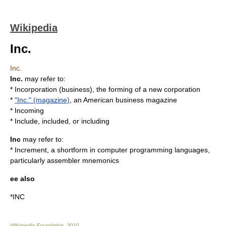
Wikipedia
Inc.
Inc.
Inc.
may refer to:
*
Incorporation (business)
, the forming of a new corporation
*
"Inc." (magazine)
, an American business magazine
* Incoming
* Include, included, or including
Inc
may refer to:
*
Increment
, a shortform in computer programming languages,
particularly assembler mnemonics
ee also
*
INC
Wikimedia Foundation
.
2010
.