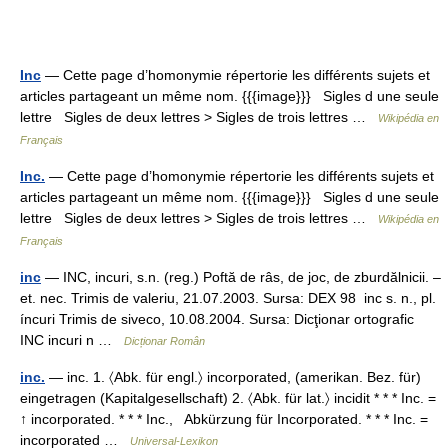
Inc
— Cette page d’homonymie répertorie les différents sujets et
articles partageant un même nom. {{{image}}} Sigles d une seule
lettre Sigles de deux lettres > Sigles de trois lettres …
Wikipédia en
Français
Inc.
— Cette page d’homonymie répertorie les différents sujets et
articles partageant un même nom. {{{image}}} Sigles d une seule
lettre Sigles de deux lettres > Sigles de trois lettres …
Wikipédia en
Français
inc
— INC, incuri, s.n. (reg.) Poftă de râs, de joc, de zburdălnicii. –
et. nec. Trimis de valeriu, 21.07.2003. Sursa: DEX 98 inc s. n., pl.
íncuri Trimis de siveco, 10.08.2004. Sursa: Dicţionar ortografic
INC incuri n …
Dicționar Român
inc.
— inc. 1. 〈Abk. für engl.〉 incorporated, (amerikan. Bez. für)
eingetragen (Kapitalgesellschaft) 2. 〈Abk. für lat.〉 incidit * * * Inc. =
↑ incorporated. * * * Inc., Abkürzung für Incorporated. * * * Inc. =
incorporated …
Universal-Lexikon