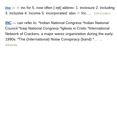
inc
— ☆ inc for 5, now often [ iŋk] abbrev. 1. inclosure 2. including
3. inclusive 4. income 5. incorporated: also ☆ Inc …
Universalium
INC
— can refer to: *Indian National Congress *Indian National
Council *Iraqi National Congress *Iglesia ni Cristo *International
Network of Crackers, a major warez organization during the early
1990s. *The (International) Noise Conspiracy (band) *… …
Wikipedia