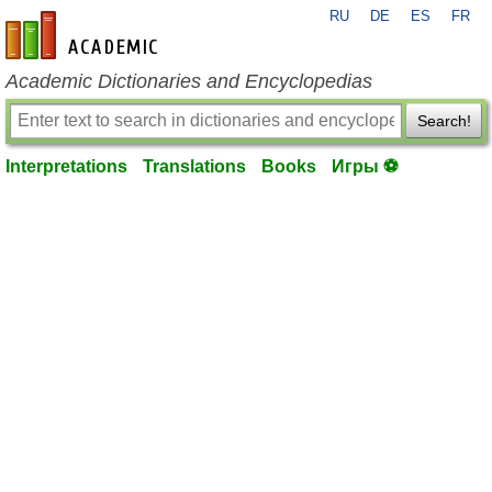
RU
DE
ES
FR
en-academic.com
Academic Dictionaries and Encyclopedias
Search!
Interpretations
Translations
Books
Игры ⚽