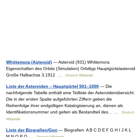
Whittemora (Asteroid)
— Asteroid (931) Whittemora
Eigenschaften des Orbits (Simulation) Orbittyp Hauptgürtelasteroid
Große Halbachse 3,1912 …
Deutsch Wikipedia
Liste der Asteroiden – Hauptgürtel 501–1000
— Die
nachfolgende Tabelle enthält eine Teilliste der Asteroidenübersicht.
Die in der ersten Spalte aufgeführten Ziffern geben die
Reihenfolge ihrer endgültigen Katalogisierung an, dienen als
Identifikationsnummer und gelten als Bestandteil des… …
Deutsch
Wikipedia
Liste der Biografien/Gon
— Biografien: A B C D E F G H I J K L
M N O P Q …
Deutsch Wikipedia