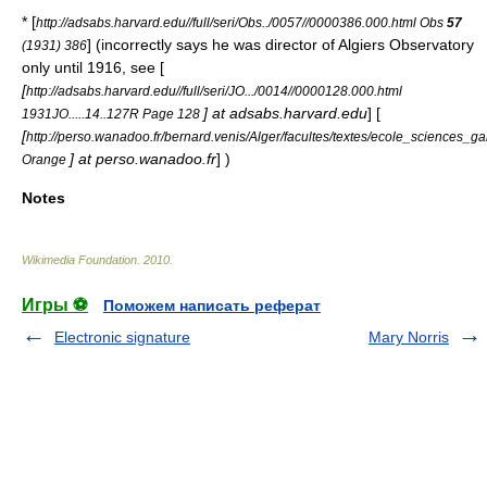
* [
http://adsabs.harvard.edu//full/seri/Obs../0057//0000386.000.html Obs
57
] (incorrectly says he was director of Algiers Observatory
(1931) 386
only until 1916, see [
[
http://adsabs.harvard.edu//full/seri/JO.../0014//0000128.000.html
] at adsabs.harvard.edu
] [
1931JO.....14..127R Page 128
[
http://perso.wanadoo.fr/bernard.venis/Alger/facultes/textes/ecole_sciences_g
] at perso.wanadoo.fr
] )
Orange
Notes
Wikimedia Foundation
.
2010
.
Игры ⚽
Поможем написать реферат
Electronic signature
Mary Norris