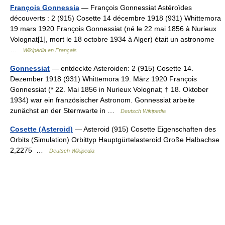
François Gonnessia
— François Gonnessiat Astéroïdes
découverts : 2 (915) Cosette 14 décembre 1918 (931) Whittemora
19 mars 1920 François Gonnessiat (né le 22 mai 1856 à Nurieux
Volognat[1], mort le 18 octobre 1934 à Alger) était un astronome
…
Wikipédia en Français
Gonnessiat
— entdeckte Asteroiden: 2 (915) Cosette 14.
Dezember 1918 (931) Whittemora 19. März 1920 François
Gonnessiat (* 22. Mai 1856 in Nurieux Volognat; † 18. Oktober
1934) war ein französischer Astronom. Gonnessiat arbeite
zunächst an der Sternwarte in …
Deutsch Wikipedia
Cosette (Asteroid)
— Asteroid (915) Cosette Eigenschaften des
Orbits (Simulation) Orbittyp Hauptgürtelasteroid Große Halbachse
2,2275 …
Deutsch Wikipedia