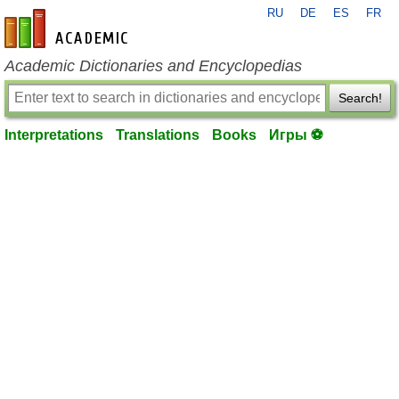
RU
DE
ES
FR
en-academic.com
Academic Dictionaries and Encyclopedias
Search!
Interpretations
Translations
Books
Игры ⚽