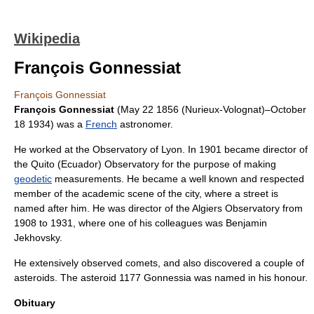
Wikipedia
François Gonnessiat
François Gonnessiat
François Gonnessiat
(
May 22
1856
(
Nurieux-Volognat
)–
October
18
1934
) was a
French
astronomer
.
He worked at the Observatory of
Lyon
. In 1901 became director of
the Quito (
Ecuador
) Observatory for the purpose of making
geodetic
measurements. He became a well known and respected
member of the academic scene of the city, where a street is
named after him. He was director of the
Algiers Observatory
from
1908 to 1931, where one of his colleagues was
Benjamin
Jekhovsky
.
He extensively observed
comet
s, and also discovered a couple of
asteroid
s. The asteroid
1177 Gonnessia
was named in his honour.
Obituary