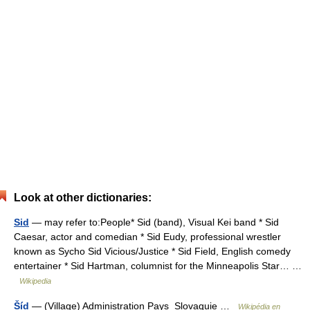
Look at other dictionaries:
Sid
— may refer to:People* Sid (band), Visual Kei band * Sid
Caesar, actor and comedian * Sid Eudy, professional wrestler
known as Sycho Sid Vicious/Justice * Sid Field, English comedy
entertainer * Sid Hartman, columnist for the Minneapolis Star… …
Wikipedia
Šíd
— (Village) Administration Pays Slovaquie …
Wikipédia en