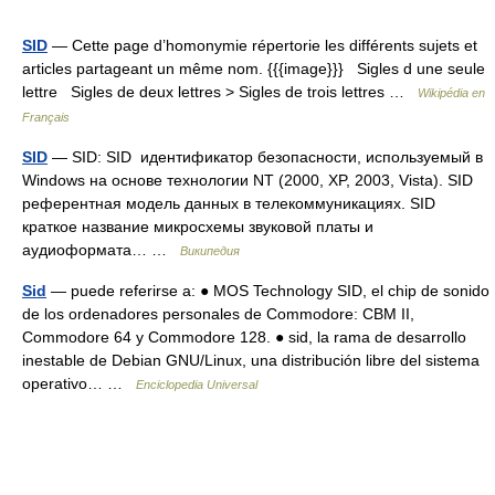
SID
— Cette page d’homonymie répertorie les différents sujets et
articles partageant un même nom. {{{image}}} Sigles d une seule
lettre Sigles de deux lettres > Sigles de trois lettres …
Wikipédia en
Français
SID
— SID: SID идентификатор безопасности, используемый в
Windows на основе технологии NT (2000, XP, 2003, Vista). SID
референтная модель данных в телекоммуникациях. SID
краткое название микросхемы звуковой платы и
аудиоформата… …
Википедия
Sid
— puede referirse a: ● MOS Technology SID, el chip de sonido
de los ordenadores personales de Commodore: CBM II,
Commodore 64 y Commodore 128. ● sid, la rama de desarrollo
inestable de Debian GNU/Linux, una distribución libre del sistema
operativo… …
Enciclopedia Universal