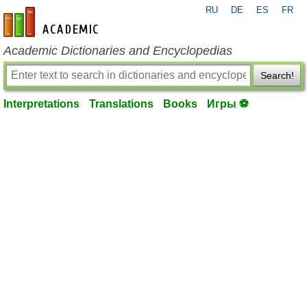
RU
DE
ES
FR
en-academic.com
Academic Dictionaries and Encyclopedias
Search!
Interpretations
Translations
Books
Игры ⚽