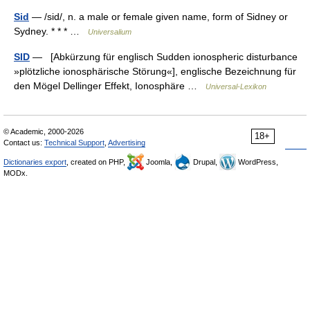
Sid
— /sid/, n. a male or female given name, form of Sidney or
Sydney. * * * …
Universalium
SID
— [Abkürzung für englisch Sudden ionospheric disturbance
»plötzliche ionosphärische Störung«], englische Bezeichnung für
den Mögel Dellinger Effekt, Ionosphäre …
Universal-Lexikon
© Academic, 2000-2026
18+
Contact us:
Technical Support
,
Advertising
Dictionaries export
, created on PHP,
Joomla,
Drupal,
WordPress,
MODx.