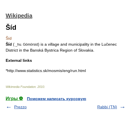
Wikipedia
Šíd
Šíd
Šíd
(
) is a
village
and
municipality
in the
Lučenec
_hu. Gömörsid
District
in the
Banská Bystrica Region
of
Slovakia
.
External links
*http://www.statistics.sk/mosmis/eng/run.html
Wikimedia Foundation
.
2010
.
Игры ⚽
Поможем написать курсовую
Prezzo
Rabbi (TN)