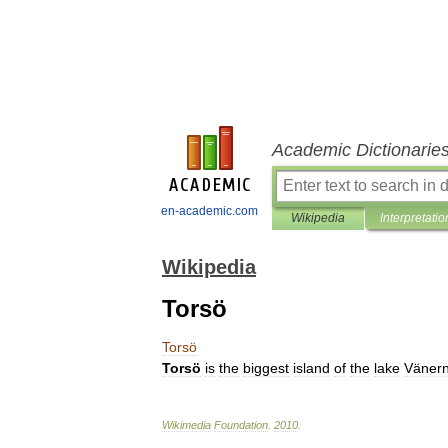
Academic Dictionarie
en-academic.com
Wikipedia
Interpretatio
Wikipedia
Torsö
Torsö
Torsö
is
the
biggest
island
of
the
lake
Väner
Wikimedia
Foundation
.
2010
.