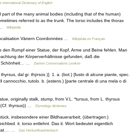
 International Dictionary of English
l part of the many animal bodies (including that of the human)
ometimes referred to as the trunk. The torso includes the thorax
… …
Wikipedia
calisation Vänern Coordonnées …
Wikipédia en Français
e den Rumpf einer Statue, der Kopf, Arme und Beine fehlen. Man
eachtung der Körperverhältnisse gefunden, daß die
rer Schönheit… …
Damen Conversations Lexikon
thyrsus, dal gr. thýrsos )]. 1. a. (bot.) [fusto di alcune piante, spec.
◀ ‖ cannocchio, tutolo. b. (estens.) [parte centrale di una mela o di
atue, originally stalk, stump, from V.L. *tursus, from L. thyrsus
 (Cf. thyrsus)) …
Etymology dictionary
ück, insbesondere einer Bildhauerarbeit; (übertragen:)
chbed. it. torso entlehnt. Das it. Wort bedeutet eigentlich
ätlat.… …
Das Herkunftswörterbuch