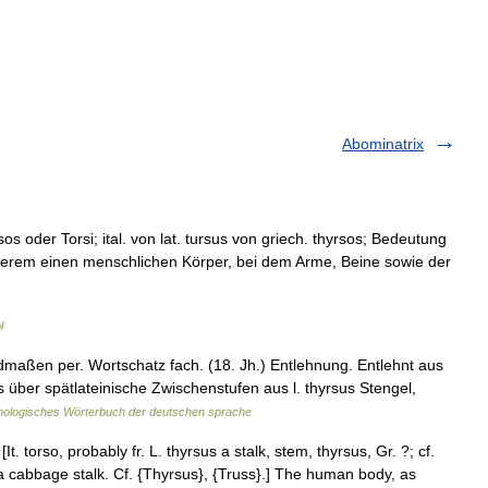
Abominatrix
 oder Torsi; ital. von lat. tursus von griech. thyrsos; Bedeutung
nderem einen menschlichen Körper, bei dem Arme, Beine sowie der
l
maßen per. Wortschatz fach. (18. Jh.) Entlehnung. Entlehnt aus
ses über spätlateinische Zwischenstufen aus l. thyrsus Stengel,
ologisches Wörterbuch der deutschen sprache
 [It. torso, probably fr. L. thyrsus a stalk, stem, thyrsus, Gr. ?; cf.
 a cabbage stalk. Cf. {Thyrsus}, {Truss}.] The human body, as