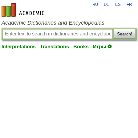
RU
DE
ES
FR
en-academic.com
Academic Dictionaries and Encyclopedias
Search!
Interpretations
Translations
Books
Игры ⚽