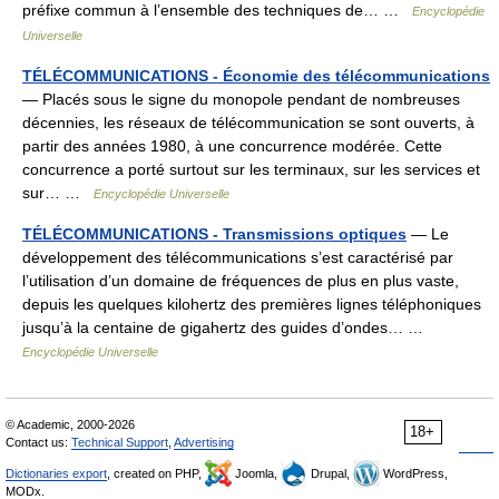
préfixe commun à l’ensemble des techniques de… …
Encyclopédie
Universelle
TÉLÉCOMMUNICATIONS - Économie des télécommunications
— Placés sous le signe du monopole pendant de nombreuses
décennies, les réseaux de télécommunication se sont ouverts, à
partir des années 1980, à une concurrence modérée. Cette
concurrence a porté surtout sur les terminaux, sur les services et
sur… …
Encyclopédie Universelle
TÉLÉCOMMUNICATIONS - Transmissions optiques
— Le
développement des télécommunications s’est caractérisé par
l’utilisation d’un domaine de fréquences de plus en plus vaste,
depuis les quelques kilohertz des premières lignes téléphoniques
jusqu’à la centaine de gigahertz des guides d’ondes… …
Encyclopédie Universelle
© Academic, 2000-2026
18+
Contact us:
Technical Support
,
Advertising
Dictionaries export
, created on PHP,
Joomla,
Drupal,
WordPress,
MODx.