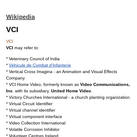
Wikipedia
VCI
VCI
VCI
may refer to:
*
Veterinary Council of India
*
Véhicule de Combat d'Infanterie
*
Vertical Cross Imagina
- an Animation and Visual Effects
Company
*
VCI Home Video
, formerly known as
Video Communications,
Inc
. with its subsidiary,
United Home Video
.
*
Victory Churches International
- a church planting organization.
*
Virtual Circuit Identifier
*
Virtual channel identifier
*
Virtual component interface
*
Video Collection International
*
Volatile Corrosion Inhibitor
*
Volunteer Centres Ireland