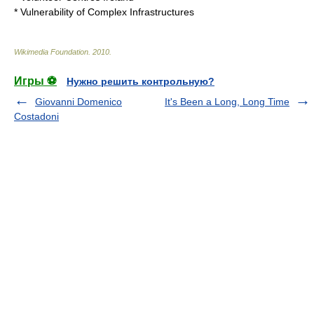
*
Vulnerability of Complex Infrastructures
Wikimedia Foundation
.
2010
.
Игры ⚽
Нужно решить контрольную?
Giovanni Domenico
It's Been a Long, Long Time
Costadoni