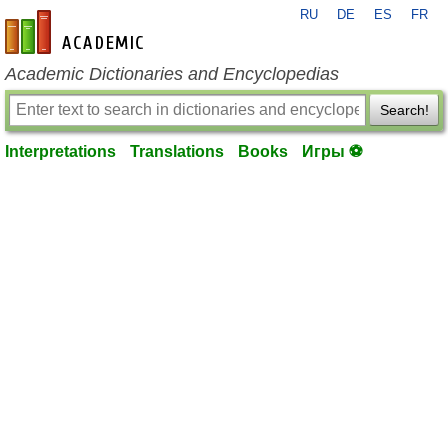
RU
DE
ES
FR
en-academic.com
Academic Dictionaries and Encyclopedias
Search!
Interpretations
Translations
Books
Игры ⚽