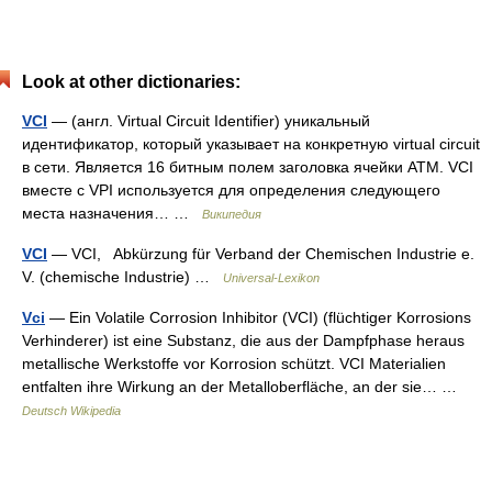
Look at other dictionaries:
VCI
— (англ. Virtual Circuit Identifier) уникальный
идентификатор, который указывает на конкретную virtual circuit
в сети. Является 16 битным полем заголовка ячейки ATM. VCI
вместе с VPI используется для определения следующего
места назначения… …
Википедия
VCI
— VCI, Abkürzung für Verband der Chemischen Industrie e.
V. (chemische Industrie) …
Universal-Lexikon
Vci
— Ein Volatile Corrosion Inhibitor (VCI) (flüchtiger Korrosions
Verhinderer) ist eine Substanz, die aus der Dampfphase heraus
metallische Werkstoffe vor Korrosion schützt. VCI Materialien
entfalten ihre Wirkung an der Metalloberfläche, an der sie… …
Deutsch Wikipedia