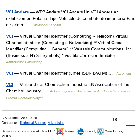
VCI Anders
— WPB Anders VCI Anders Un VCI Anders en
exhibición en Polonia. Tipo Vehículo de combate de infantería País
de origen …
Wikipedia Español
VCI
— Virtual Channel Identifier (Computing » Telecom) Virtual
Channel Identifier (Computing » Networking) ** Virtual Circuit
Identifier (Computing » General) ** Valassis Communications, Inc.
(Business » NYSE Symbols) * Volatile Corrosion Inhibitor… …
Abbreviations dictionary
VCI
— Virtual Channel Identifier (unter ISDN B/ATM) …
Acronyms
VCI
— Verband der Chemischen Industrie EN Association of the
Chemical Industry …
Abkürzungen und Akronyme in der deutschsprachigen
Presse Gebrauchtwagen
© Academic, 2000-2026
18+
Contact us:
Technical Support
,
Advertising
Dictionaries export
, created on PHP,
Joomla,
Drupal,
WordPress,
MODx.