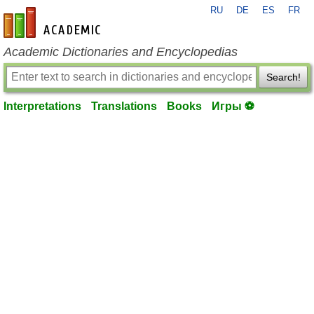
RU
DE
ES
FR
en-academic.com
Academic Dictionaries and Encyclopedias
Search!
Interpretations
Translations
Books
Игры ⚽