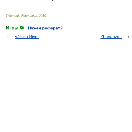
Wikimedia Foundation
.
2010
.
Игры ⚽
Нужен реферат?
Válicka River
Zhanaozen