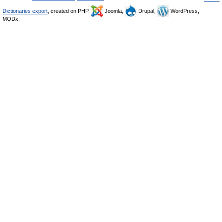
Dictionaries export
, created on PHP,
Joomla,
Drupal,
WordPress,
MODx.