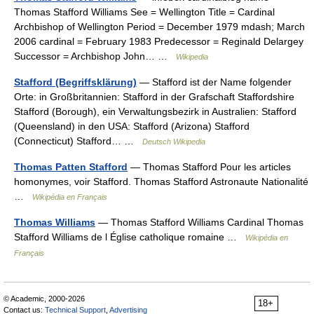
Thomas Stafford Williams See = Wellington Title = Cardinal
Archbishop of Wellington Period = December 1979 mdash; March
2006 cardinal = February 1983 Predecessor = Reginald Delargey
Successor = Archbishop John… …
Wikipedia
Stafford (Begriffsklärung)
— Stafford ist der Name folgender
Orte: in Großbritannien: Stafford in der Grafschaft Staffordshire
Stafford (Borough), ein Verwaltungsbezirk in Australien: Stafford
(Queensland) in den USA: Stafford (Arizona) Stafford
(Connecticut) Stafford… …
Deutsch Wikipedia
Thomas Patten Stafford
— Thomas Stafford Pour les articles
homonymes, voir Stafford. Thomas Stafford Astronaute Nationalité
…
Wikipédia en Français
Thomas Williams
— Thomas Stafford Williams Cardinal Thomas
Stafford Williams de l Église catholique romaine …
Wikipédia en
Français
© Academic, 2000-2026
18+
Contact us:
Technical Support
,
Advertising