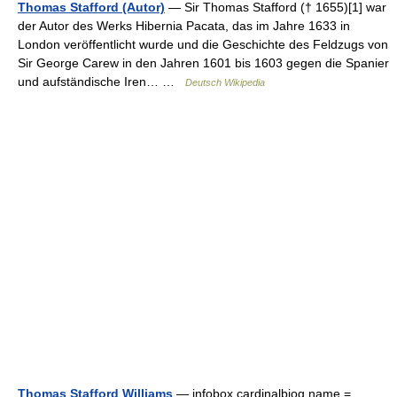
Thomas Stafford (Autor)
— Sir Thomas Stafford († 1655)[1] war
der Autor des Werks Hibernia Pacata, das im Jahre 1633 in
London veröffentlicht wurde und die Geschichte des Feldzugs von
Sir George Carew in den Jahren 1601 bis 1603 gegen die Spanier
und aufständische Iren… …
Deutsch Wikipedia
Thomas Stafford Williams
— infobox cardinalbiog name =