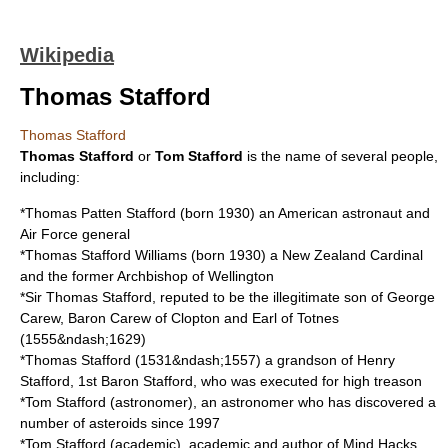
Wikipedia
Thomas Stafford
Thomas Stafford
Thomas Stafford
or
Tom Stafford
is the name of several people,
including:
*
Thomas Patten Stafford
(born 1930) an American astronaut and
Air Force general
*
Thomas Stafford Williams
(born 1930) a New Zealand Cardinal
and the former Archbishop of Wellington
*Sir Thomas Stafford, reputed to be the illegitimate son of George
Carew, Baron Carew of Clopton and Earl of Totnes
(1555&ndash;1629)
*Thomas Stafford (1531&ndash;1557) a grandson of
Henry
Stafford, 1st Baron Stafford
, who was executed for high treason
*
Tom Stafford (astronomer)
, an astronomer who has discovered a
number of asteroids since 1997
*
Tom Stafford (academic)
, academic and author of
Mind Hacks