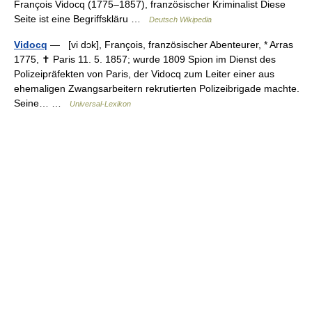
François Vidocq (1775–1857), französischer Kriminalist Diese
Seite ist eine Begriffskläru …
Deutsch Wikipedia
Vidocq
— [vi dɔk], François, französischer Abenteurer, * Arras
1775, ✝ Paris 11. 5. 1857; wurde 1809 Spion im Dienst des
Polizeipräfekten von Paris, der Vidocq zum Leiter einer aus
ehemaligen Zwangsarbeitern rekrutierten Polizeibrigade machte.
Seine… …
Universal-Lexikon