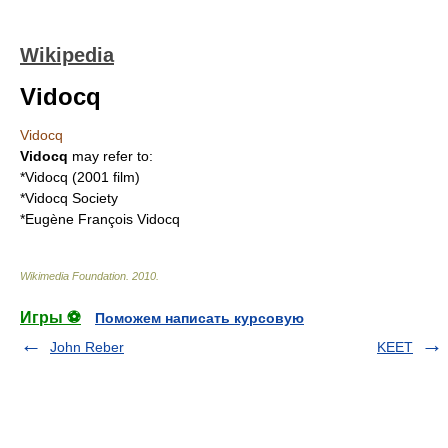
Wikipedia
Vidocq
Vidocq
Vidocq
may refer to:
*
Vidocq (2001 film)
*
Vidocq Society
*
Eugène François Vidocq
Wikimedia Foundation
.
2010
.
Игры ⚽
Поможем написать курсовую
John Reber
KEET