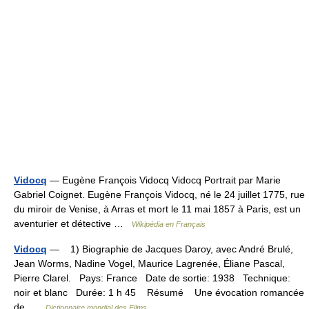
Vidocq
— Eugène François Vidocq Vidocq Portrait par Marie
Gabriel Coignet. Eugène François Vidocq, né le 24 juillet 1775, rue
du miroir de Venise, à Arras et mort le 11 mai 1857 à Paris, est un
aventurier et détective …
Wikipédia en Français
Vidocq
— 1) Biographie de Jacques Daroy, avec André Brulé,
Jean Worms, Nadine Vogel, Maurice Lagrenée, Éliane Pascal,
Pierre Clarel. Pays: France Date de sortie: 1938 Technique:
noir et blanc Durée: 1 h 45 Résumé Une évocation romancée
de …
Dictionnaire mondial des Films