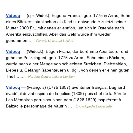
Vidocq
— (spr. Widok), Eugene Francis, geb. 1775 in Arras, Sohn
eines Bäckers, stahl schon als Kind u. entwendete zuletzt seiner
Mutter 2000 Fr., mit denen er entfloh, um sich in Ostende nach
Amerika einzuschiffen. Aber das Geld wurde ihm wieder
genommen …
Pierer's Universal-Lexikon
Vidocq
— (Widock), Eugen Franz, der berühmte Abenteurer und
geheime Polizeiagent, geb. 1775 zu Arras, Sohn eines Bäckers,
wurde nach einer Menge von schlechten Streichen, Diebstählen,
Liebes u. Gefängnißabenteuern u. dgl., von denen er einen guten
Theil… …
Herders Conversations-Lexikon
Vidocq
— (François) (1775 1857) aventurier français. Bagnard
évadé, il devint espion de la police (1809) puis chef de la Sûreté.
Les Mémoires parus sous son nom (1828 1829) inspirèrent à
Balzac le personnage de Vautrin …
Encyclopédie Universelle