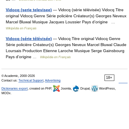
Vidocq (serie televisee)
— Vidocq (série télévisée) Vidocq Titre
original Vidocq Genre Série policière Créateur(s) Georges Neveux
Marcel Bluwal Musique Jacques Loussier Pays d’origine …
Wikipédia en Français
Vidocq (série télévisée)
— Vidocq Titre original Vidocq Genre
Série policière Créateur(s) Georges Neveux Marcel Bluwal Claude
Loursais Production Etienne Laroche Musique Serge Gainsbourg
Pays d’origine …
Wikipédia en Français
© Academic, 2000-2026
18+
Contact us:
Technical Support
,
Advertising
Dictionaries export
, created on PHP,
Joomla,
Drupal,
WordPress,
MODx.