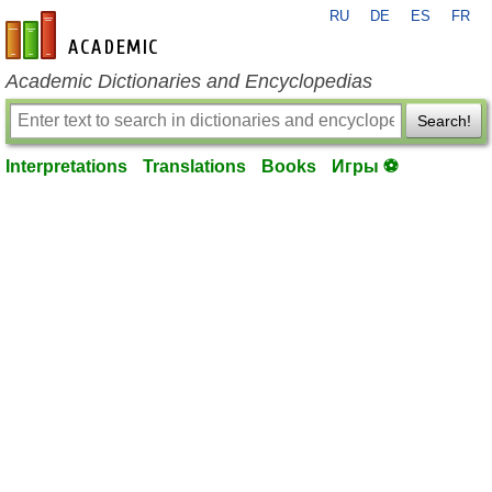
RU
DE
ES
FR
en-academic.com
Academic Dictionaries and Encyclopedias
Search!
Interpretations
Translations
Books
Игры ⚽