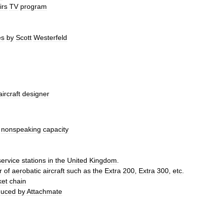
irs
TV
program
es
by
Scott
Westerfeld
aircraft
designer
nonspeaking
capacity
service
stations
in
the
United
Kingdom
.
r
of
aerobatic
aircraft
such
as
the
Extra
200
,
Extra
300
,
etc
.
ket
chain
duced
by
Attachmate