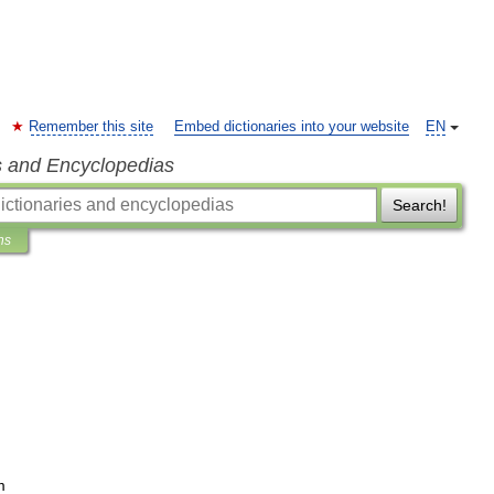
Remember this site
Embed dictionaries into your website
EN
s and Encyclopedias
Search!
ns
m