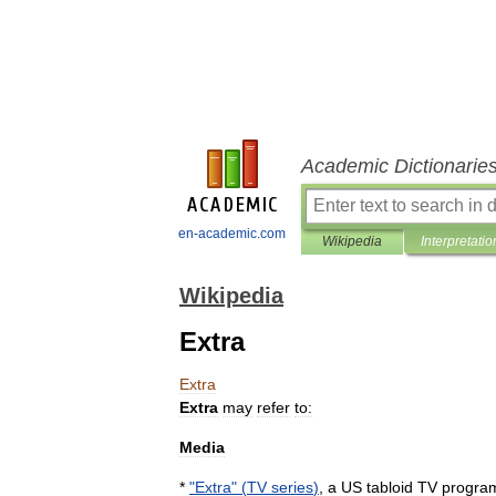
Academic Dictionarie
en-academic.com
Wikipedia
Interpretatio
Wikipedia
Extra
Extra
Extra
may
refer
to:
Media
*
"
Extra
" (
TV
series
)
,
a
US
tabloid
TV
progra