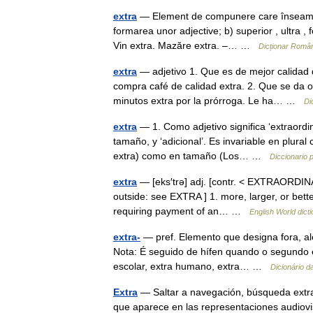
extra
— Element de compunere care înseamnă: a
formarea unor adjective; b) superior , ultra , 
Vin extra. Mazăre extra. –… …
Dicționar Româ
extra
— adjetivo 1. Que es de mejor calidad 
compra café de calidad extra. 2. Que se da o
minutos extra por la prórroga. Le ha… …
Di
extra
— 1. Como adjetivo significa ‘extraordina
tamaño, y ‘adicional’. Es invariable en plural 
extra) como en tamaño (Los… …
Diccionario 
extra
— [eks′trə] adj. [contr. < EXTRAORDINAR
outside: see EXTRA ] 1. more, larger, or bette
requiring payment of an… …
English World dict
extra-
— pref. Elemento que designa fora, alé
Nota: É seguido de hífen quando o segundo el
escolar, extra humano, extra… …
Dicionário 
Extra
— Saltar a navegación, búsqueda extras
que aparece en las representaciones audiov