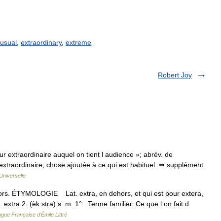
usual
,
extraordinary
,
extreme
Robert Joy
jour extraordinaire auquel on tient l audience »; abrév. de
d extraordinaire; chose ajoutée à ce qui est habituel. ⇒ supplément.
Universelle
ehors. ÉTYMOLOGIE Lat. extra, en dehors, et qui est pour extera,
). extra 2. (èk stra) s. m. 1° Terme familier. Ce que l on fait d
ngue Française d'Émile Littré