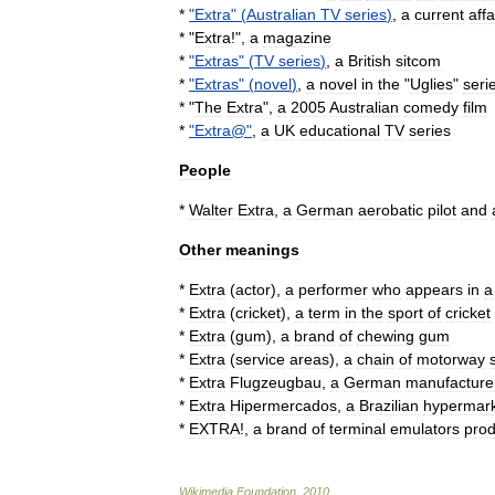
*
"
Extra
" (
Australian
TV
series
)
,
a
current
affa
* "
Extra
!
",
a
magazine
*
"
Extras
" (
TV
series
)
,
a
British
sitcom
*
"
Extras
" (
novel
)
,
a
novel
in
the
"
Uglies
"
seri
* "
The
Extra
",
a
2005
Australian
comedy
film
*
"
Extra
@"
,
a
UK
educational
TV
series
People
*
Walter
Extra
,
a
German
aerobatic
pilot
and
Other
meanings
*
Extra
(
actor
)
,
a
performer
who
appears
in
a
*
Extra
(
cricket
)
,
a
term
in
the
sport
of
cricket
*
Extra
(
gum
)
,
a
brand
of
chewing
gum
*
Extra
(
service
areas
)
,
a
chain
of
motorway
*
Extra
Flugzeugbau
,
a
German
manufacture
*
Extra
Hipermercados
,
a
Brazilian
hypermar
*
EXTRA
!,
a
brand
of
terminal
emulators
pro
Wikimedia
Foundation
.
2010
.