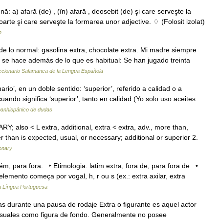
) afară (de) , (în) afară , deosebit (de) şi care serveşte la
foarte şi care serveşte la formarea unor adjective. ♢ (Folosit izolat)
n
de lo normal: gasolina extra, chocolate extra. Mi madre siempre
 se hace además de lo que es habitual: Se han jugado treinta
ccionario Salamanca de la Lengua Española
rio’, en un doble sentido: ‘superior’, referido a calidad o a
cuando significa ‘superior’, tanto en calidad (Yo solo uso aceites
panhispánico de dudas
Y; also < L extra, additional, extra < extra, adv., more than,
r than is expected, usual, or necessary; additional or superior 2.
ionary
m, para fora. ‣ Etimologia: latim extra, fora de, para fora de •
emento começa por vogal, h, r ou s (ex.: extra axilar, extra
da Língua Portuguesa
 durante una pausa de rodaje Extra o figurante es aquel actor
isuales como figura de fondo. Generalmente no posee