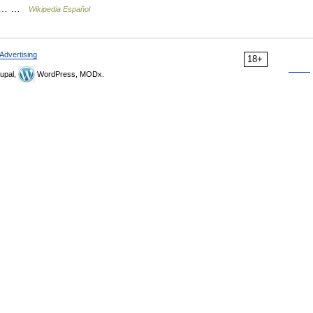
liza… …
Wikipedia Español
Advertising
18+
upal,
WordPress, MODx.