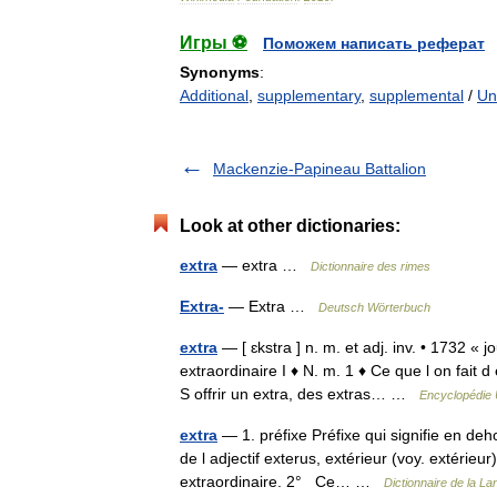
Игры ⚽
Поможем написать реферат
Synonyms
:
Additional
,
supplementary
,
supplemental
/
Un
Mackenzie-Papineau Battalion
Look at other dictionaries:
extra
— extra …
Dictionnaire des rimes
Extra-
— Extra …
Deutsch Wörterbuch
extra
— [ ɛkstra ] n. m. et adj. inv. • 1732 « 
extraordinaire I ♦ N. m. 1 ♦ Ce que l on fait 
S offrir un extra, des extras… …
Encyclopédie 
extra
— 1. préfixe Préfixe qui signifie en d
de l adjectif exterus, extérieur (voy. extérieur
extraordinaire. 2° Ce… …
Dictionnaire de la La