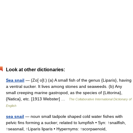
Look at other dictionaries:
Sea snail
— (Zo[ o]l.) (a) A small fish of the genus {Liparis}, having
a ventral sucker. It lives among stones and seaweeds. (b) Any
small creeping marine gastropod, as the species of {Littorina},
{Natica}, etc. [1913 Webster] …
The Collaborative International Dictionary of
English
sea snail
— noun small tadpole shaped cold water fishes with
pelvic fins forming a sucker; related to lumpfish • Syn: ↑snailfish,
↑seasnail, ↑Liparis liparis • Hypernyms: ↑scorpaenoid,