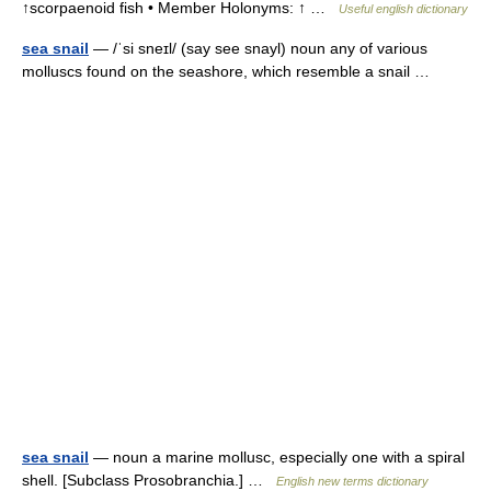
↑scorpaenoid fish • Member Holonyms: ↑ …
Useful english dictionary
sea snail
— /ˈsi sneɪl/ (say see snayl) noun any of various
molluscs found on the seashore, which resemble a snail …
sea snail
— noun a marine mollusc, especially one with a spiral
shell. [Subclass Prosobranchia.] …
English new terms dictionary