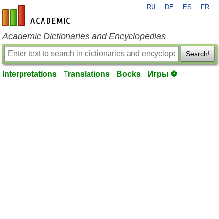
RU
DE
ES
FR
en-academic.com
Academic Dictionaries and Encyclopedias
Search!
Interpretations
Translations
Books
Игры ⚽