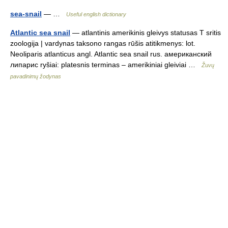
sea-snail
— …
Useful english dictionary
Atlantic sea snail
— atlantinis amerikinis gleivys statusas T sritis
zoologija | vardynas taksono rangas rūšis atitikmenys: lot.
Neoliparis atlanticus angl. Atlantic sea snail rus. американский
липарис ryšiai: platesnis terminas – amerikiniai gleiviai …
Žuvų
pavadinimų žodynas