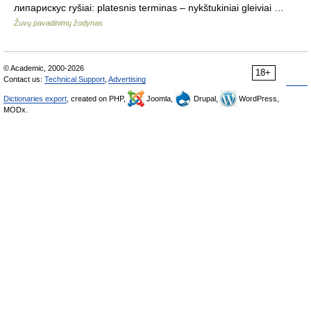
липарискус ryšiai: platesnis terminas – nykštukiniai gleiviai …
Žuvų pavadinimų žodynas
© Academic, 2000-2026
18+
Contact us:
Technical Support
,
Advertising
Dictionaries export
, created on PHP,
Joomla,
Drupal,
WordPress,
MODx.