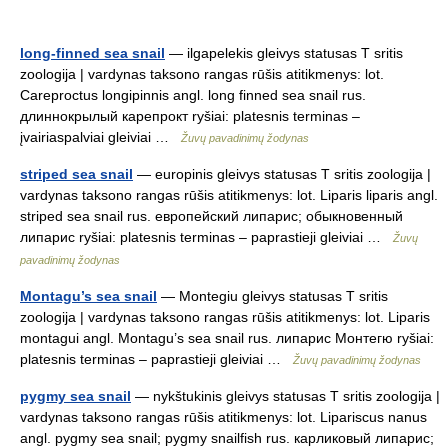
long-finned sea snail
— ilgapelekis gleivys statusas T sritis
zoologija | vardynas taksono rangas rūšis atitikmenys: lot.
Careproctus longipinnis angl. long finned sea snail rus.
длиннокрылый карепрокт ryšiai: platesnis terminas –
įvairiaspalviai gleiviai …
Žuvų pavadinimų žodynas
striped sea snail
— europinis gleivys statusas T sritis zoologija |
vardynas taksono rangas rūšis atitikmenys: lot. Liparis liparis angl.
striped sea snail rus. европейский липарис; обыкновенный
липарис ryšiai: platesnis terminas – paprastieji gleiviai …
Žuvų
pavadinimų žodynas
Montagu’s sea snail
— Montegiu gleivys statusas T sritis
zoologija | vardynas taksono rangas rūšis atitikmenys: lot. Liparis
montagui angl. Montagu’s sea snail rus. липарис Монтегю ryšiai:
platesnis terminas – paprastieji gleiviai …
Žuvų pavadinimų žodynas
pygmy sea snail
— nykštukinis gleivys statusas T sritis zoologija |
vardynas taksono rangas rūšis atitikmenys: lot. Lipariscus nanus
angl. pygmy sea snail; pygmy snailfish rus. карликовый липарис;