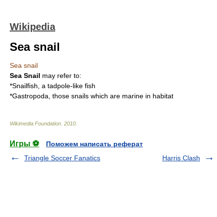
Wikipedia
Sea snail
Sea snail
Sea Snail
may refer to:
*
Snailfish
, a tadpole-like fish
*
Gastropoda
, those snails which are marine in habitat
Wikimedia Foundation
.
2010
.
Игры ⚽
Поможем написать реферат
Triangle Soccer Fanatics
Harris Clash