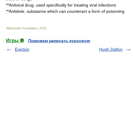
**
Antiviral drug
, used specifically for treating viral infections
**
Antidote
, substance which can counteract a form of poisoning
Wikimedia Foundation
.
2010
.
Игры ⚽
Поможем написать курсовую
Eviction
Hugh Dalton