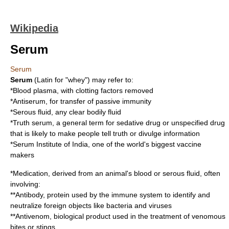
Wikipedia
Serum
Serum
Serum
(
Latin
for "
whey
") may refer to:
*
Blood plasma
, with clotting factors removed
*
Antiserum
, for transfer of passive immunity
*
Serous fluid
, any clear bodily fluid
*
Truth serum
, a general term for sedative drug or unspecified drug
that is likely to make people tell truth or divulge information
*
Serum Institute of India
, one of the world's biggest vaccine
makers
*
Medication
, derived from an animal's blood or serous fluid, often
involving:
**
Antibody
, protein used by the immune system to identify and
neutralize foreign objects like bacteria and viruses
**
Antivenom
, biological product used in the treatment of venomous
bites or stings