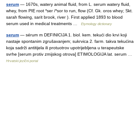
serum
— 1670s, watery animal fluid, from L. serum watery fluid,
whey, from PIE root *ser /*sor to run, flow (Cf. Gk. oros whey; Skt.
sarah flowing, sarit brook, river ). First applied 1893 to blood
serum used in medical treatments …
Etymology dictionary
serum
— sérum m DEFINICIJA 1. biol. kem. tekući dio krvi koji
nastaje spontanim zgrušavanjem; sukrvica 2. farm. takva tekućina
koja sadrži antitijela ili protuotrov upotrijebljena u terapeutske
svrhe [serum protiv zmijskog otrova] ETIMOLOGIJA lat. serum …
Hrvatski jezični portal