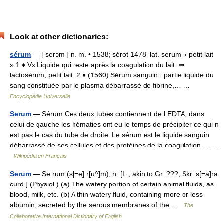
Look at other dictionaries:
sérum
— [ serɔm ] n. m. • 1538; sérot 1478; lat. serum « petit lait
» 1 ♦ Vx Liquide qui reste après la coagulation du lait. ⇒
lactosérum, petit lait. 2 ♦ (1560) Sérum sanguin : partie liquide du
sang constituée par le plasma débarrassé de fibrine,… …
Encyclopédie Universelle
Serum
— Sérum Ces deux tubes contiennent de l EDTA, dans
celui de gauche les hématies ont eu le temps de précipiter ce qui n
est pas le cas du tube de droite. Le sérum est le liquide sanguin
débarrassé de ses cellules et des protéines de la coagulation.… …
Wikipédia en Français
Serum
— Se rum (s[=e] r[u^]m), n. [L., akin to Gr. ???, Skr. s[=a]ra
curd.] (Physiol.) (a) The watery portion of certain animal fluids, as
blood, milk, etc. (b) A thin watery fluid, containing more or less
albumin, secreted by the serous membranes of the …
The
Collaborative International Dictionary of English