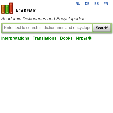
RU
DE
ES
FR
en-academic.com
Academic Dictionaries and Encyclopedias
Search!
Interpretations
Translations
Books
Игры ⚽