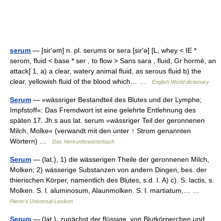
serum
— [sir′əm] n. pl. serums or sera [sir′ə] [L, whey < IE *
serom, fluid < base * ser , to flow > Sans sara , fluid, Gr hormē, an
attack] 1. a) a clear, watery animal fluid, as serous fluid b) the
clear, yellowish fluid of the blood which… …
English World dictionary
Serum
— »wässriger Bestandteil des Blutes und der Lymphe;
Impfstoff«: Das Fremdwort ist eine gelehrte Entlehnung des
späten 17. Jh.s aus lat. serum »wässriger Teil der geronnenen
Milch, Molke« (verwandt mit den unter ↑ Strom genannten
Wörtern) …
Das Herkunftswörterbuch
Serum
— (lat.), 1) die wässerigen Theile der geronnenen Milch,
Molken; 2) wässerige Substanzen von andern Dingen, bes. der
thierischen Körper, namentlich des Blutes, s.d. I. A) c). S. lactis, s.
Molken. S. l. aluminosum, Alaunmolken. S. l. martiatum,… …
Pierer's Universal-Lexikon
Serum
— (lat.), zunächst der flüssige, von Blutkörperchen und