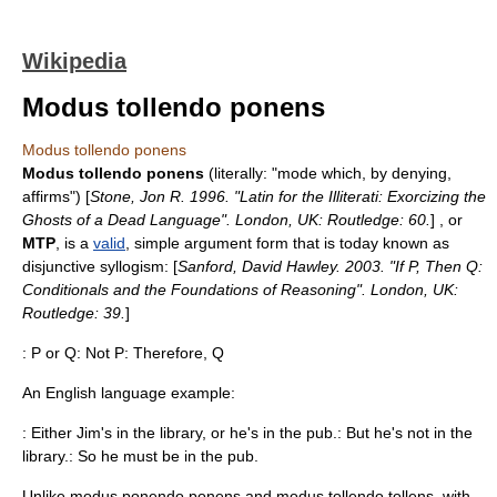
Wikipedia
Modus tollendo ponens
Modus tollendo ponens
Modus tollendo ponens
(literally: "mode which, by denying,
affirms") [
Stone, Jon R. 1996. "Latin for the Illiterati: Exorcizing the
Ghosts of a Dead Language". London, UK: Routledge: 60.
] , or
MTP
, is a
valid
, simple
argument form
that is today known as
disjunctive syllogism
: [
Sanford, David Hawley. 2003. "If P, Then Q:
Conditionals and the Foundations of Reasoning". London, UK:
Routledge: 39.
]
: P or Q: Not P: Therefore, Q
An English language example:
: Either Jim's in the library, or he's in the pub.: But he's not in the
library.: So he must be in the pub.
Unlike
modus ponendo ponens
and
modus tollendo tollens
, with