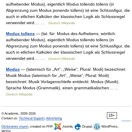
aufhebender Modus), eigentlich Modus tollendo tollens (in
Abgrenzung zum Modus ponendo tollens) ist eine Schlussfigur, die
auch in etlichen Kalkülen der klassischen Logik als Schlussregel
verwendet wird.… …
Deutsch Wikipedia
Modus tollens
— (lat. für: Modus des Aufhebens, wörtlich:
aufhebender Modus), eigentlich Modus tollendo tollens (in
Abgrenzung zum Modus ponendo tollens) ist eine Schlussfigur, die
auch in etlichen Kalkülen der klassischen Logik als Schlussregel
verwendet wird.… …
Deutsch Wikipedia
Modus
— (lateinisch für „Art“, „Weise“; Plural: Modi) bezeichnet:
Musik Modus (lateinisch für „Art“, „Weise“; Plural: Modi)
bezeichnet: Musik Vorlagenschleife entdeckt: Modus (Musik)
Sprache Modus (Grammatik), einen grammatikalischen… …
Deutsch Wikipedia
© Academic, 2000-2026
18+
Contact us:
Technical Support
,
Advertising
Dictionaries export
, created on PHP,
Joomla,
Drupal,
WordPress,
MODx.