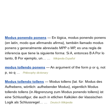
Modus ponendo ponens
— En lógica, modus ponendo ponens
(en latín, modo que afirmando afirma), también llamado modus
ponens y generalmente abreviado MPP o MP, es una regla de
inferencia que tiene la siguiente forma: Si A, entonces B A Por lo
tanto, B Por ejemplo, un… …
Wikipedia Español
modus tollendo ponens
— An argument of the form p or q, not
p, so q …
Philosophy dictionary
Modus tollendo tollens
— Modus tollens (lat. für: Modus des
Aufhebens, wörtlich: aufhebender Modus), eigentlich Modus
tollendo tollens (in Abgrenzung zum Modus ponendo tollens) ist
eine Schlussfigur, die auch in etlichen Kalkülen der klassischen
Logik als Schlussregel… …
Deutsch Wikipedia