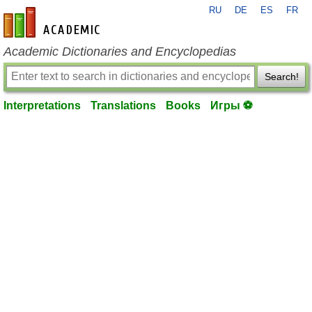
RU
DE
ES
FR
en-academic.com
Academic Dictionaries and Encyclopedias
Search!
Interpretations
Translations
Books
Игры ⚽