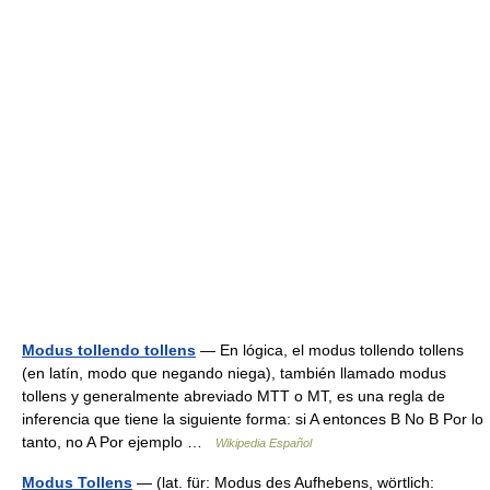
Modus tollendo tollens
— En lógica, el modus tollendo tollens
(en latín, modo que negando niega), también llamado modus
tollens y generalmente abreviado MTT o MT, es una regla de
inferencia que tiene la siguiente forma: si A entonces B No B Por lo
tanto, no A Por ejemplo …
Wikipedia Español
Modus Tollens
— (lat. für: Modus des Aufhebens, wörtlich: