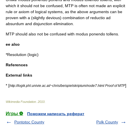
which it should not be confused, MTP is often not made an explicit
rule or axiom of
logical system
s, as the above arguments can be
proven with a (slightly devious) combination of
reductio ad
absurdum
and
disjunction elimination
.
MTP should also not be confused with
modus ponendo tollens
.
ee also
*
Resolution (logic)
References
External links
* [
]
http://logik.phl.univie.ac.at/~chris/beispielskriptum/node7.html Proof of MTP
Wikimedia Foundation
.
2010
.
Игры ⚽
Поможем написать реферат
Pontotoc County
Polk County