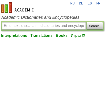
RU
DE
ES
FR
en-academic.com
Academic Dictionaries and Encyclopedias
Search!
Interpretations
Translations
Books
Игры ⚽