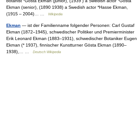
botanist *Gösta Ekman (junior), (1939 ) a Swedish actor *Gösta
Ekman (senior), (1890 1938) a Swedish actor *Hasse Ekman,
(1915 – 2004)… …
Wikipedia
Ekman
— ist der Familienname folgender Personen: Carl Gustaf
Ekman (1872–1945), schwedischer Politiker und Premierminister
Erik Leonard Ekman (1883–1931), schwedischer Botaniker Eugen
Ekman (* 1937), finnischer Kunstturner Gösta Ekman (1890–
1938),… …
Deutsch Wikipedia