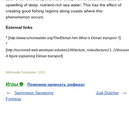
upwelling
of deep, nutrient-rich sea water. This has the effect of
creating good fishing regions along coasts where this
phenomenon occurs.
External links
* [
]
http://www.schonwalder.org/The/Ekman.htm What is Ekman transport ?
*
[
http://soconnell.web.wesleyan.edu/ees106/lecture_notes/lecture13_106ocean
]
A figure explaining Ekman transport
Wikimedia Foundation
.
2010
.
Игры ⚽
Поможем написать реферат
Samnyeon Sanseong
Judi Dutcher
Fortress