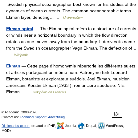
Swedish physical oceanographer best known for his studies of the
dynamics of ocean currents. The common oceanographic terms
Ekman layer, denoting… …
Universalium
Ekman spiral
— The Ekman spiral refers to a structure of currents
or winds near a horizontal boundary in which the flow direction
rotates as one moves away from the boundary. It derives its name
from the Swedish oceanographer Vagn Ekman. The deflection of…
…
Wikipedia
Ekman
— Cette page d’homonymie répertorie les différents sujets
et articles partageant un même nom. Patronyme Erik Leonard
Ekman, botaniste et explorateur suédois. Joel Ekman, musicien
américain. Kerstin Ekman (1933 ), romancière suédoise. Nils
Ekman… …
Wikipédia en Français
© Academic, 2000-2026
18+
Contact us:
Technical Support
,
Advertising
Dictionaries export
, created on PHP,
Joomla,
Drupal,
WordPress,
MODx.