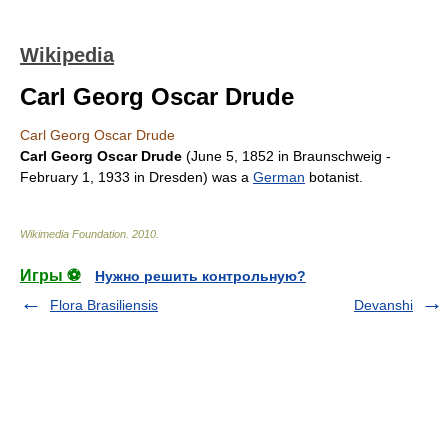
Wikipedia
Carl Georg Oscar Drude
Carl Georg Oscar Drude
Carl Georg Oscar Drude
(
June 5
,
1852
in
Braunschweig
-
February 1
,
1933
in
Dresden
) was a
German
botanist
.
Wikimedia Foundation
.
2010
.
Игры ⚽
Нужно решить контрольную?
Flora Brasiliensis
Devanshi