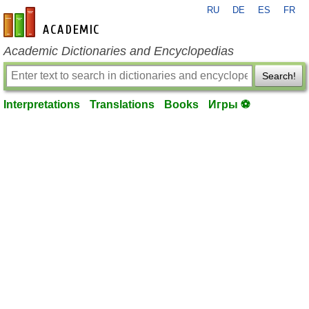
RU
DE
ES
FR
en-academic.com
Academic Dictionaries and Encyclopedias
Search!
Interpretations
Translations
Books
Игры ⚽