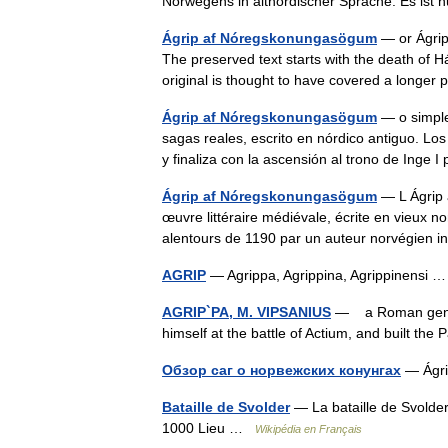
Norwegens in altnordischer Sprache. Es is
Ágrip af Nóregskonungasögum
— or Ágrip 
The preserved text starts with the death of H
original is thought to have covered a long
Ágrip af Nóregskonungasögum
— o simple
sagas reales, escrito en nórdico antiguo. Lo
y finaliza con la ascensión al trono de Ing
Ágrip af Nóregskonungasögum
— L Ágrip 
œuvre littéraire médiévale, écrite en vieux no
alentours de 1190 par un auteur norvégien 
AGRIP
— Agrippa, Agrippina, Agrippinensi
AGRIP`PA, M. VIPSANIUS
— a Roman general
himself at the battle of Actium, and built t
Обзор саг о норвежских конунгах
— Ágr
Bataille de Svolder
— La bataille de Svolde
1000 Lieu …
Wikipédia en Français