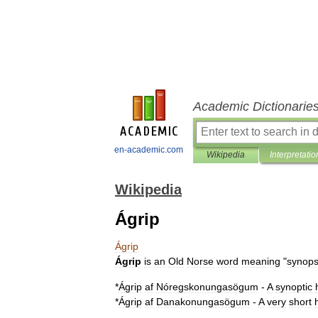
Academic Dictionarie
en-academic.com
Wikipedia
Interpretatio
Wikipedia
Ágrip
Ágrip
Ágrip
is
an
Old
Norse
word
meaning
"
synops
*
Ágrip
af
Nóregskonungasögum
-
A
synoptic
*
Ágrip
af
Danakonungasögum
-
A
very
short