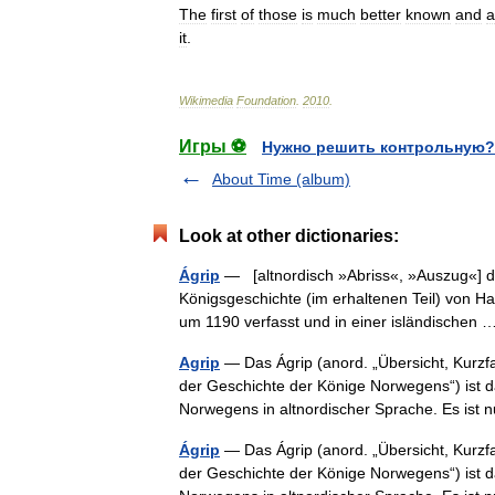
The
first
of
those
is
much
better
known
and
a
it
.
Wikimedia
Foundation
.
2010
.
Игры ⚽
Нужно решить контрольную?
About Time (album)
Look at other dictionaries:
Ágrip
— [altnordisch »Abriss«, »Auszug«] da
Königsgeschichte (im erhaltenen Teil) von Ha
um 1190 verfasst und in einer isländische
Agrip
— Das Ágrip (anord. „Übersicht, Kurzf
der Geschichte der Könige Norwegens“) ist d
Norwegens in altnordischer Sprache. Es is
Ágrip
— Das Ágrip (anord. „Übersicht, Kurzf
der Geschichte der Könige Norwegens“) ist d