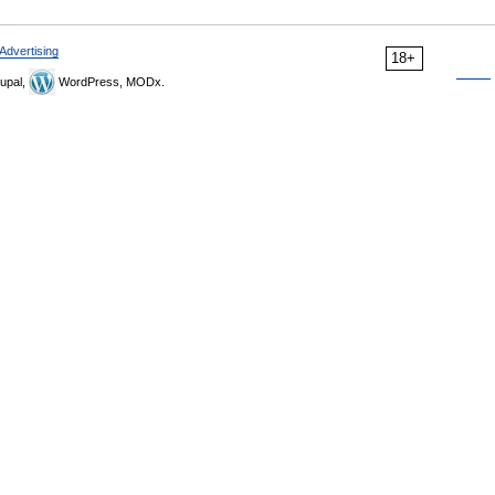
Advertising
18+
upal,
WordPress, MODx.