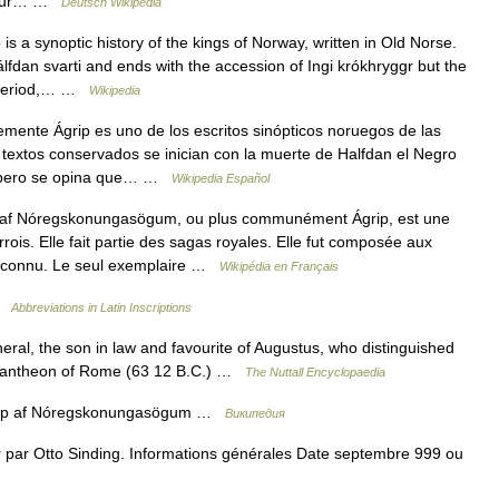
t nur… …
Deutsch Wikipedia
is a synoptic history of the kings of Norway, written in Old Norse.
álfdan svarti and ends with the accession of Ingi krókhryggr but the
er period,… …
Wikipedia
mente Ágrip es uno de los escritos sinópticos noruegos de las
s textos conservados se inician con la muerte de Halfdan el Negro
e I pero se opina que… …
Wikipedia Español
af Nóregskonungasögum, ou plus communément Ágrip, est une
rrois. Elle fait partie des sagas royales. Elle fut composée aux
inconnu. Le seul exemplaire …
Wikipédia en Français
 …
Abbreviations in Latin Inscriptions
, the son in law and favourite of Augustus, who distinguished
he Pantheon of Rome (63 12 B.C.) …
The Nuttall Encyclopaedia
ip af Nóregskonungasögum …
Википедия
r par Otto Sinding. Informations générales Date septembre 999 ou