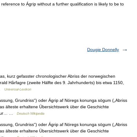
reference
to
Ágrip
without
a
further
qualification
is
likely
to
be
to
Dougie Donnelly
s, kurz gefasster chronologischer Abriss der norwegischen
rald Hårfagre (zweite Hälfte des 9. Jahrhunderts) bis etwa 1150,
n …
Universal-Lexikon
assung, Grundriss“) oder Ágrip af Nóregs konunga sögum („Abriss
as älteste erhaltene Übersichtswerk über die Geschichte
t nur… …
Deutsch Wikipedia
assung, Grundriss“) oder Ágrip af Nóregs konunga sögum („Abriss
as älteste erhaltene Übersichtswerk über die Geschichte