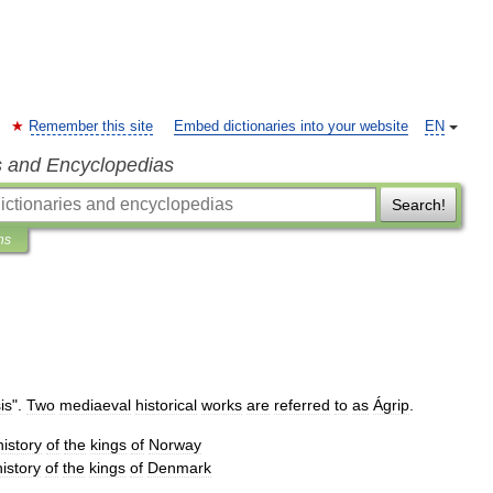
Remember this site
Embed dictionaries into your website
EN
s and Encyclopedias
Search!
ns
is
".
Two
mediaeval
historical
works
are
referred
to
as
Ágrip
.
history
of
the
kings
of
Norway
history
of
the
kings
of
Denmark