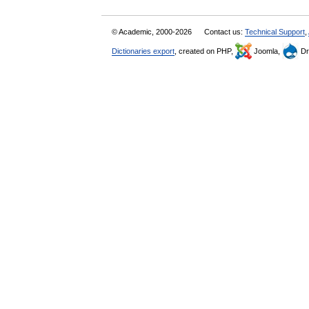
© Academic, 2000-2026
Contact us:
Technical Support
,
Dictionaries export
, created on PHP,
Joomla,
Dr