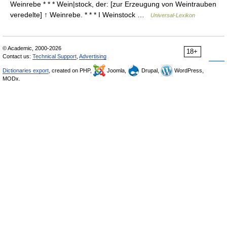
Weinrebe * * * Wein|stock, der: [zur Erzeugung von Weintrauben
veredelte] ↑ Weinrebe. * * * I Weinstock …
Universal-Lexikon
© Academic, 2000-2026
18+
Contact us:
Technical Support
,
Advertising
Dictionaries export
, created on PHP,
Joomla,
Drupal,
WordPress,
MODx.