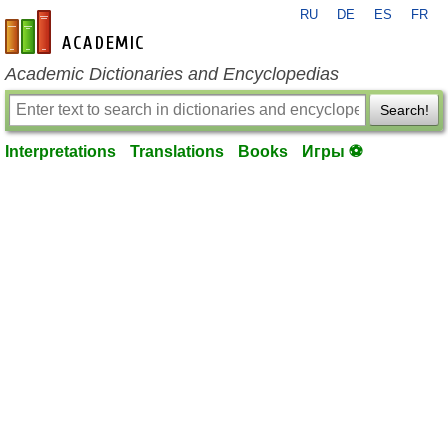
RU
DE
ES
FR
en-academic.com
Academic Dictionaries and Encyclopedias
Search!
Interpretations
Translations
Books
Игры ⚽