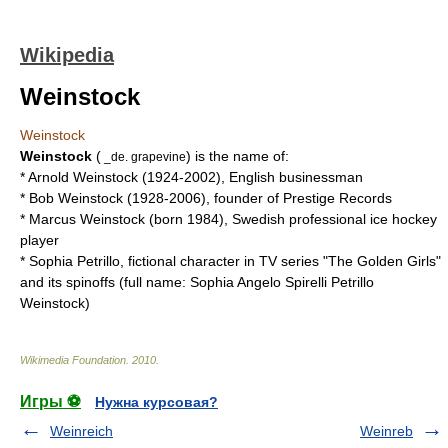
Wikipedia
Weinstock
Weinstock
Weinstock
(
) is the name of:
_de.
grapevine
*
Arnold Weinstock
(1924-2002), English businessman
*
Bob Weinstock
(1928-2006), founder of Prestige Records
*
Marcus Weinstock
(born 1984), Swedish professional ice hockey
player
*
Sophia Petrillo
, fictional character in TV series "The Golden Girls"
and its spinoffs (full name: Sophia Angelo Spirelli Petrillo
Weinstock)
Wikimedia Foundation
.
2010
.
Игры ⚽
Нужна курсовая?
Weinreich
Weinreb