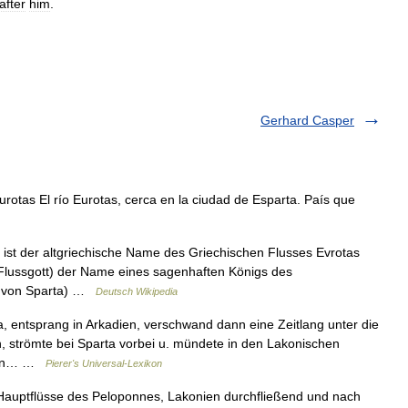
after
him
.
Gerhard Casper
otas El río Eurotas, cerca en la ciudad de Esparta. País que
ist der altgriechische Name des Griechischen Flusses Evrotas
(Flussgott) der Name eines sagenhaften Königs des
ig von Sparta) …
Deutsch Wikipedia
a, entsprang in Arkadien, verschwand dann eine Zeitlang unter die
n, strömte bei Sparta vorbei u. mündete in den Lakonischen
amen… …
Pierer's Universal-Lexikon
r Hauptflüsse des Peloponnes, Lakonien durchfließend und nach