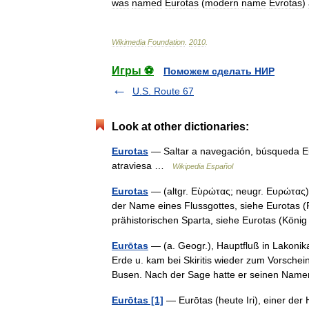
was
named
Eurotas
(
modern
name
Evrotas
)
Wikimedia
Foundation
.
2010
.
Игры ⚽
Поможем сделать НИР
U.S. Route 67
Look at other dictionaries:
Eurotas
— Saltar a navegación, búsqueda Eur
atraviesa …
Wikipedia Español
Eurotas
— (altgr. Εὺρώτας; neugr. Ευρώτας) 
der Name eines Flussgottes, siehe Eurotas 
prähistorischen Sparta, siehe Eurotas (Kön
Eurōtas
— (a. Geogr.), Hauptfluß in Lakonik
Erde u. kam bei Skiritis wieder zum Vorschei
Busen. Nach der Sage hatte er seinen N
Eurōtas [1]
— Eurōtas (heute Iri), einer de