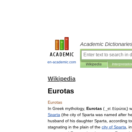
Academic Dictionarie
en-academic.com
Wikipedia
Interpretatio
Wikipedia
Eurotas
Eurotas
In
Greek
mythology
,
Eurotas
(
)
w
_
el
.
Εὐρώτας
Sparta
(
the
city
of
Sparta
was
named
after
he
husband
of
his
daughter
Sparta
,
according
to
stagnating
in
the
plain
of
the
city
of
Sparta
,
in