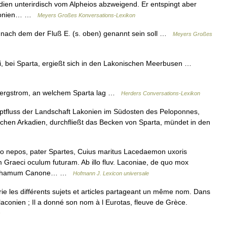
dien unterirdisch vom Alpheios abzweigend. Er entspingt aber
Lakonien… …
Meyers Großes Konversations-Lexikon
 nach dem der Fluß E. (s. oben) genannt sein soll …
Meyers Großes
Iri, bei Sparta, ergießt sich in den Lakonischen Meerbusen …
 Bergstrom, an welchem Sparta lag …
Herders Conversations-Lexikon
ptfluss der Landschaft Lakonien im Südosten des Peloponnes,
ichen Arkadien, durchfließt das Becken von Sparta, mündet in den
io nepos, pater Spartes, Cuius maritus Lacedaemon uxoris
 Graeci oculum futuram. Ab illo fluv. Laconiae, de quo mox
 Marshamum Canone… …
Hofmann J. Lexicon universale
 les différents sujets et articles partageant un même nom. Dans
laconien ; Il a donné son nom à l Eurotas, fleuve de Grèce.
s