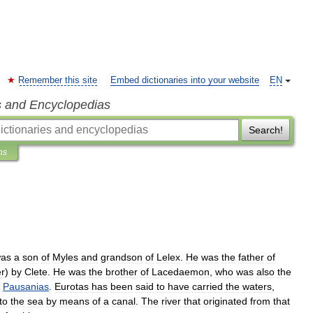
Remember this site
Embed dictionaries into your website
EN
s and Encyclopedias
Search!
ns
as
a
son
of
Myles
and
grandson
of
Lelex
.
He
was
the
father
of
r
)
by
Clete
.
He
was
the
brother
of
Lacedaemon
,
who
was
also
the
Pausanias
.
Eurotas
has
been
said
to
have
carried
the
waters
,
to
the
sea
by
means
of
a
canal
.
The
river
that
originated
from
that