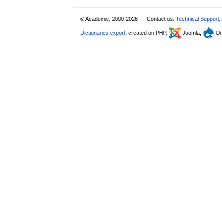
© Academic, 2000-2026
Contact us:
Technical Support
,
Dictionaries export
, created on PHP,
Joomla,
Dr