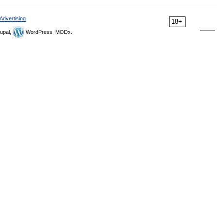
Advertising
18+
upal,
WordPress, MODx.