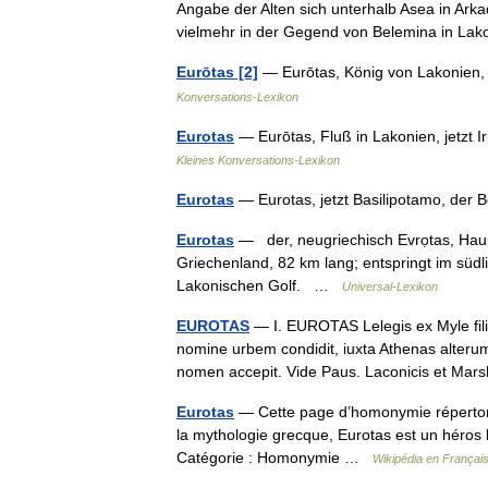
Angabe der Alten sich unterhalb Asea in Arka
vielmehr in der Gegend von Belemina in 
Eurōtas [2]
— Eurōtas, König von Lakonien,
Konversations-Lexikon
Eurotas
— Eurōtas, Fluß in Lakonien, jetzt 
Kleines Konversations-Lexikon
Eurotas
— Eurotas, jetzt Basilipotamo, der
Eurotas
— der, neugriechisch Evrọtas, Hau
Griechenland, 82 km lang; entspringt im südl
Lakonischen Golf. …
Universal-Lexikon
EUROTAS
— I. EUROTAS Lelegis ex Myle fil
nomine urbem condidit, iuxta Athenas alterum
nomen accepit. Vide Paus. Laconicis et
Eurotas
— Cette page d’homonymie répertorie
la mythologie grecque, Eurotas est un héros 
Catégorie : Homonymie …
Wikipédia en Françai