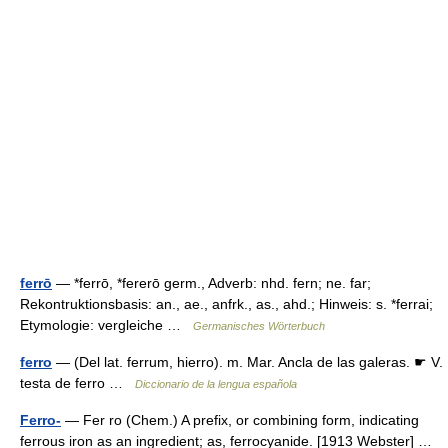
ferrō
— *ferrō, *fererō germ., Adverb: nhd. fern; ne. far;
Rekontruktionsbasis: an., ae., anfrk., as., ahd.; Hinweis: s. *ferrai;
Etymologie: vergleiche …
Germanisches Wörterbuch
ferro
— (Del lat. ferrum, hierro). m. Mar. Ancla de las galeras. ☛ V.
testa de ferro …
Diccionario de la lengua española
Ferro-
— Fer ro (Chem.) A prefix, or combining form, indicating
ferrous iron as an ingredient; as, ferrocyanide. [1913 Webster] …