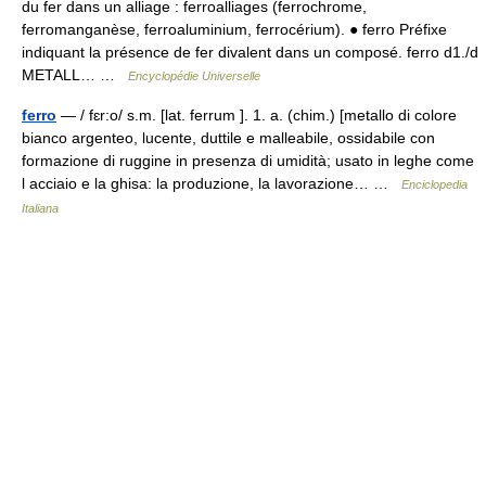
du fer dans un alliage : ferroalliages (ferrochrome,
ferromanganèse, ferroaluminium, ferrocérium). ● ferro Préfixe
indiquant la présence de fer divalent dans un composé. ferro d1./d
METALL… …
Encyclopédie Universelle
ferro
— / fɛr:o/ s.m. [lat. ferrum ]. 1. a. (chim.) [metallo di colore
bianco argenteo, lucente, duttile e malleabile, ossidabile con
formazione di ruggine in presenza di umidità; usato in leghe come
l acciaio e la ghisa: la produzione, la lavorazione… …
Enciclopedia
Italiana