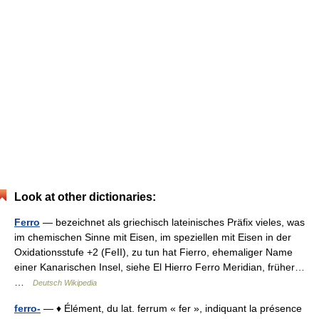
Look at other dictionaries:
Ferro
— bezeichnet als griechisch lateinisches Präfix vieles, was
im chemischen Sinne mit Eisen, im speziellen mit Eisen in der
Oxidationsstufe +2 (FeII), zu tun hat Fierro, ehemaliger Name
einer Kanarischen Insel, siehe El Hierro Ferro Meridian, früher…
…
Deutsch Wikipedia
ferro-
— ♦ Élément, du lat. ferrum « fer », indiquant la présence