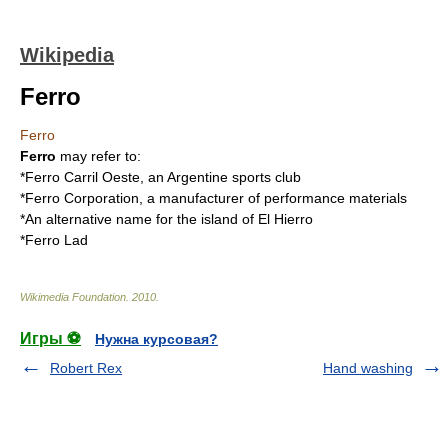
Wikipedia
Ferro
Ferro
Ferro
may refer to:
*
Ferro Carril Oeste
, an Argentine sports club
*
Ferro Corporation
, a manufacturer of performance materials
*An alternative name for the island of
El Hierro
*
Ferro Lad
Wikimedia Foundation
.
2010
.
Игры ⚽
Нужна курсовая?
Robert Rex
Hand washing