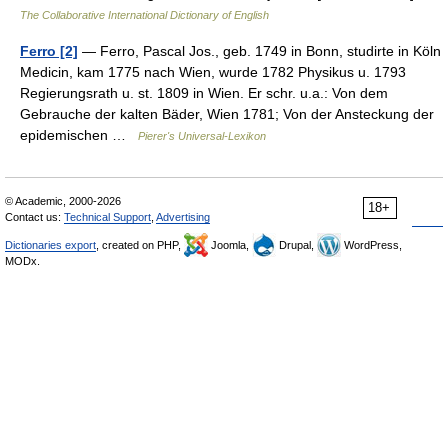
The Collaborative International Dictionary of English
Ferro [2]
— Ferro, Pascal Jos., geb. 1749 in Bonn, studirte in Köln
Medicin, kam 1775 nach Wien, wurde 1782 Physikus u. 1793
Regierungsrath u. st. 1809 in Wien. Er schr. u.a.: Von dem
Gebrauche der kalten Bäder, Wien 1781; Von der Ansteckung der
epidemischen …
Pierer's Universal-Lexikon
© Academic, 2000-2026
18+
Contact us:
Technical Support
,
Advertising
Dictionaries export
, created on PHP,
Joomla,
Drupal,
WordPress,
MODx.