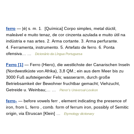
ferro
— |é| s. m. 1. [Química] Corpo simples, metal dúctil,
maleável e muito tenaz, de cor cinzenta azulada e muito útil na
indústria e nas artes. 2. Arma cortante. 3. Arma perfurante.
4. Ferramenta, instrumento. 5. Artefato de ferro. 6. Ponta
ofensiva… …
Dicionário da Língua Portuguesa
Ferro [1]
— Ferro (Hiero), die westlichste der Canarischen Inseln
(Nordwestküste von Afrika), 3,8 QM.; ein aus dem Meer bis zu
3000 Fuß aufsteigender Fels; wasserarm, durch große
Betriebsamkeit der Bewohner fruchtbar gemacht; Viehzucht,
Getreide u. Weinbau;… …
Pierer's Universal-Lexikon
ferro-
— before vowels ferr , element indicating the presence of
iron, from L. ferro , comb. form of ferrum iron, possibly of Semitic
origin, via Etruscan [Klein] …
Etymology dictionary