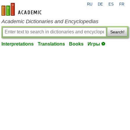
RU
DE
ES
FR
en-academic.com
Academic Dictionaries and Encyclopedias
Search!
Interpretations
Translations
Books
Игры ⚽