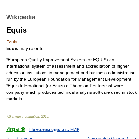
Wikipedia
Equis
Equis
Equis
may refer to:
*
European Quality Improvement System
(or EQUIS) an
international system of assessment and accreditation of higher
education institutions in management and business administration
run by the
European Foundation for Management Development
.
*
Equis International
(or Equis) a
Thomson Reuters
software
company which produces technical analysis software used in stock
markets.
Wikimedia Foundation
.
2010
.
Игры ⚽
Поможем сделать НИР
Barmeen
Newswatch (Nigeria)