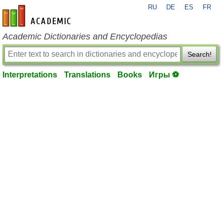
RU
DE
ES
FR
en-academic.com
Academic Dictionaries and Encyclopedias
Search!
Interpretations
Translations
Books
Игры ⚽