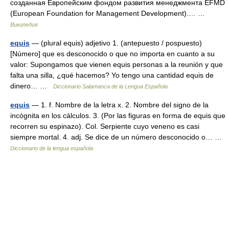
созданная Европейским фондом развития менеджмента EFMD
(European Foundation for Management Development).… …
Википедия
equis
— (plural equis) adjetivo 1. (antepuesto / pospuesto)
[Número] que es desconocido o que no importa en cuanto a su
valor: Supongamos que vienen equis personas a la reunión y que
falta una silla, ¿qué hacemos? Yo tengo una cantidad equis de
dinero… …
Diccionario Salamanca de la Lengua Española
equis
— 1. f. Nombre de la letra x. 2. Nombre del signo de la
incógnita en los cálculos. 3. (Por las figuras en forma de equis que
recorren su espinazo). Col. Serpiente cuyo veneno es casi
siempre mortal. 4. adj. Se dice de un número desconocido o… …
Diccionario de la lengua española