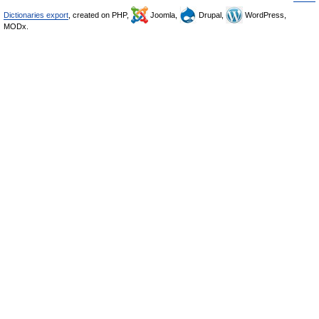
Dictionaries export
, created on PHP,
Joomla,
Drupal,
WordPress,
MODx.