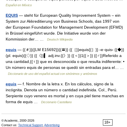
Español en México
EQUIS
— steht für European Quality Improvement System – ein
System zur Akkreditierung von Business Schools, das 1997 von
der European Foundation for Management Development (EFMD)
in Brüssel eingeführt wurde. Die Initiative wurde von der
Kommission der… …
Deutsch Wikipedia
equis
— {{＃}}{{LM E15692}}{{〓}} {{［}}equis{{］}} ‹e·quis› {{◆}}
(pl. equis){{◇}} {{《}}▍ adj.inv.{{》}} {{＜}}1{{＞}} {{♂}}Referido a
una cantidad,{{♀}} que es desconocida o que resulta indiferente: •
Un número equis de personas se quedó sin entradas para el… …
Diccionario de uso del español actual con sinónimos y antónimos
equis
— f. Nombre de la letra x. En los cálculos, signo de la
incógnita. Denota un número o cantidad indefinida. Col., Perú.
Serpiente cuyo veneno es mortal y en cuya piel tiene manchas en
forma de equis …
Diccionario Castellano
© Academic, 2000-2026
18+
Contact us:
Technical Support
,
Advertising