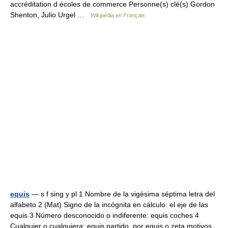
accréditation d écoles de commerce Personne(s) clé(s) Gordon
Shenton, Julio Urgel …
Wikipédia en Français
equis
— s f sing y pl 1 Nombre de la vigésima séptima letra del
alfabeto 2 (Mat) Signo de la incógnita en cálculo: el eje de las
equis 3 Número desconocido o indiferente: equis coches 4
Cualquier o cualquiera: equis partido, por equis o zeta motivos …