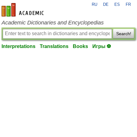
RU
DE
ES
FR
en-academic.com
Academic Dictionaries and Encyclopedias
Search!
Interpretations
Translations
Books
Игры ⚽