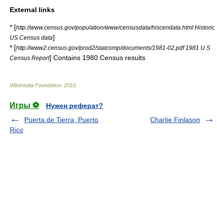
External links
* [
http://www.census.gov/population/www/censusdata/hiscendata.html Historic
]
US Census data
* [
http://www2.census.gov/prod2/statcomp/documents/1981-02.pdf 1981 U.S
] Contains 1980 Census results
Census Report
Wikimedia Foundation
.
2010
.
Игры ⚽
Нужен реферат?
Puerta de Tierra, Puerto
Charlie Finlason
Rico