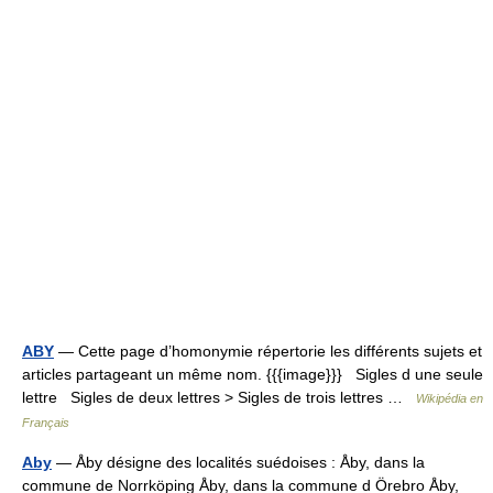
ABY
— Cette page d’homonymie répertorie les différents sujets et
articles partageant un même nom. {{{image}}} Sigles d une seule
lettre Sigles de deux lettres > Sigles de trois lettres …
Wikipédia en
Français
Aby
— Åby désigne des localités suédoises : Åby, dans la
commune de Norrköping Åby, dans la commune d Örebro Åby,