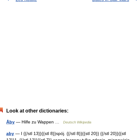
Look at other dictionaries:
Åby
— Hilfe zu Wappen …
Deutsch Wikipedia
aby
— I {{/stl 13}}{{stl 8}}spój. {{/stl 8}}{{stl 20}} {{/stl 20}}{{stl