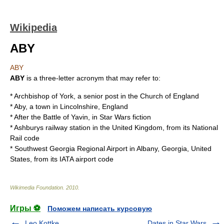
Wikipedia
ABY
ABY
ABY
is a
three-letter acronym
that may refer to:
*
Archbishop of York
, a senior post in the Church of England
*
Aby
, a town in Lincolnshire, England
*
After the Battle of Yavin
, in Star Wars fiction
*
Ashburys railway station
in the United Kingdom, from its National
Rail code
*
Southwest Georgia Regional Airport
in Albany, Georgia, United
States, from its IATA airport code
Wikimedia Foundation
.
2010
.
Игры ⚽
Поможем написать курсовую
Leo Kottke
Dates in Star Wars