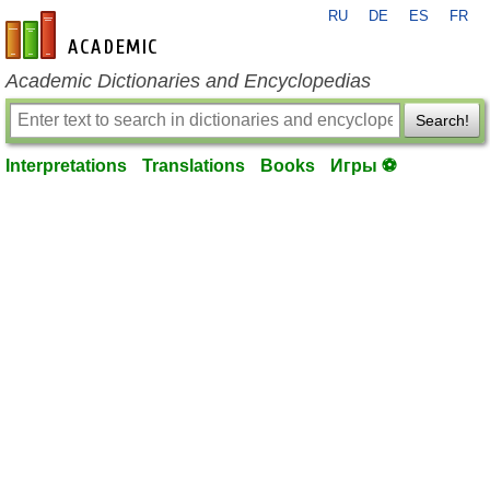
RU
DE
ES
FR
en-academic.com
Academic Dictionaries and Encyclopedias
Search!
Interpretations
Translations
Books
Игры ⚽