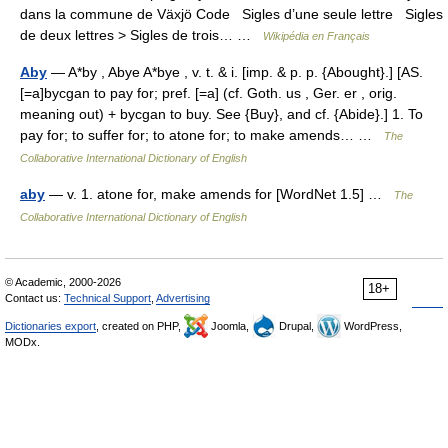
dans la commune de Växjö Code Sigles d’une seule lettre Sigles
de deux lettres > Sigles de trois… …
Wikipédia en Français
Aby
— A*by , Abye A*bye , v. t. & i. [imp. & p. p. {Abought}.] [AS.
[=a]bycgan to pay for; pref. [=a] (cf. Goth. us , Ger. er , orig.
meaning out) + bycgan to buy. See {Buy}, and cf. {Abide}.] 1. To
pay for; to suffer for; to atone for; to make amends… …
The
Collaborative International Dictionary of English
aby
— v. 1. atone for, make amends for [WordNet 1.5] …
The
Collaborative International Dictionary of English
© Academic, 2000-2026
18+
Contact us:
Technical Support
,
Advertising
Dictionaries export
, created on PHP,
Joomla,
Drupal,
WordPress,
MODx.