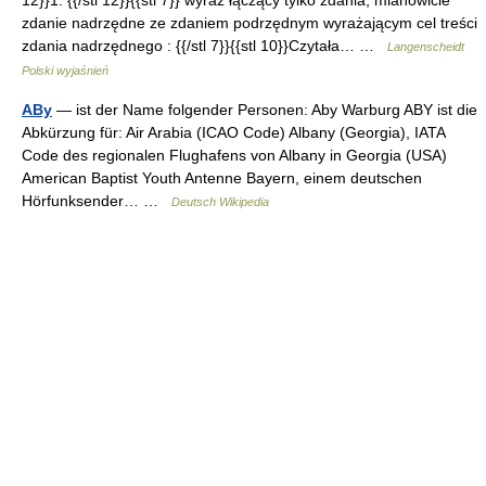
12}}1. {{/stl 12}}{{stl 7}} wyraz łączący tylko zdania, mianowicie
zdanie nadrzędne ze zdaniem podrzędnym wyrażającym cel treści
zdania nadrzędnego : {{/stl 7}}{{stl 10}}Czytała… …
Langenscheidt
Polski wyjaśnień
ABy
— ist der Name folgender Personen: Aby Warburg ABY ist die
Abkürzung für: Air Arabia (ICAO Code) Albany (Georgia), IATA
Code des regionalen Flughafens von Albany in Georgia (USA)
American Baptist Youth Antenne Bayern, einem deutschen
Hörfunksender… …
Deutsch Wikipedia