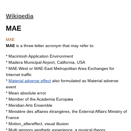
Wikipedia
MAE
MAE
MAE
is a three-letter acronym that may refer to:
*
Macintosh Application Environment
*
Madera Municipal Airport
, California, USA
*
MAE-West
or
MAE-East
Metropolitan Area Exchanges for
Internet traffic
*
Material adverse effect
also formulated as Material adverse
event
*
Mean absolute error
*
Member of the Academia Europæa
*
Meridian Arts Ensemble
*
Ministère des affaires étrangères
, the External Affairs Ministry of
France
*
Motion_aftereffect
, visual illusion
*
Multi sensory aesthetic experience
, a musical theory