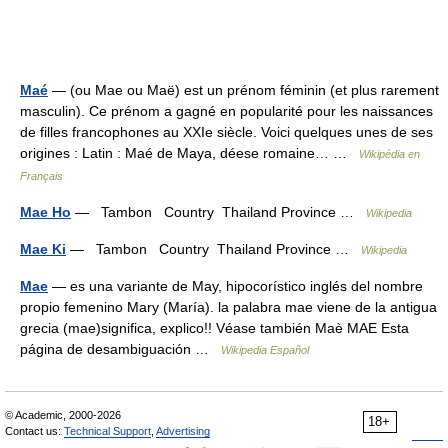
Maé
— (ou Mae ou Maë) est un prénom féminin (et plus rarement
masculin). Ce prénom a gagné en popularité pour les naissances
de filles francophones au XXIe siècle. Voici quelques unes de ses
origines : Latin : Maé de Maya, déese romaine… …
Wikipédia en
Français
Mae Ho
— Tambon Country Thailand Province …
Wikipedia
Mae Ki
— Tambon Country Thailand Province …
Wikipedia
Mae
— es una variante de May, hipocorístico inglés del nombre
propio femenino Mary (María). la palabra mae viene de la antigua
grecia (mae)significa, explico!! Véase también Maè MAE Esta
página de desambiguación …
Wikipedia Español
© Academic, 2000-2026
18+
Contact us:
Technical Support
,
Advertising