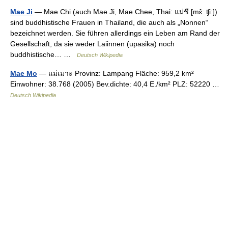
Mae Ji
— Mae Chi (auch Mae Ji, Mae Chee, Thai: แม่ชี [mɛ̂ː ʧiː])
sind buddhistische Frauen in Thailand, die auch als „Nonnen“
bezeichnet werden. Sie führen allerdings ein Leben am Rand der
Gesellschaft, da sie weder Laiinnen (upasika) noch
buddhistische… …
Deutsch Wikipedia
Mae Mo
— แม่เมาะ Provinz: Lampang Fläche: 959,2 km²
Einwohner: 38.768 (2005) Bev.dichte: 40,4 E./km² PLZ: 52220 …
Deutsch Wikipedia