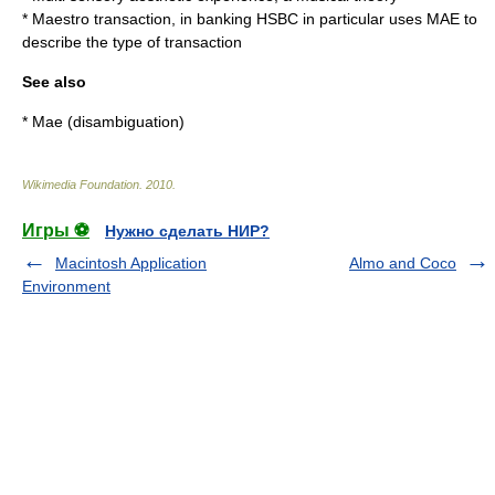
*
Maestro transaction
, in banking HSBC in particular uses MAE to
describe the type of transaction
See also
*
Mae (disambiguation)
Wikimedia Foundation
.
2010
.
Игры ⚽
Нужно сделать НИР?
Macintosh Application
Almo and Coco
Environment