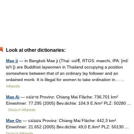
Look at other dictionaries:
Mae ji
— in Bangkok Mae ji (Thai: แม่ชี, RTGS: maechi, IPA: [mɛ̂ː
tɕʰiː]) are Buddhist laywomen in Thailand occupying a position
somewhere between that of an ordinary lay follower and an
ordained monk. It is illegal for women to take ordination in… …
Wikipedia
Mae Ai
— แม่อาย Provinz: Chiang Mai Fläche: 736,701 km²
Einwohner: 77.295 (2005) Bev.dichte: 104,9 E./km² PLZ: 50280 …
Deutsch Wikipedia
Mae On
— แม่ออน Provinz: Chiang Mai Fläche: 442,3 km²
Einwohner: 21.652 (2005) Bev.dichte: 49,0 E./km² PLZ: 50130 …
Deutsch Wikipedia