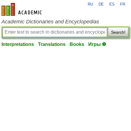
RU
DE
ES
FR
en-academic.com
Academic Dictionaries and Encyclopedias
Search!
Interpretations
Translations
Books
Игры ⚽