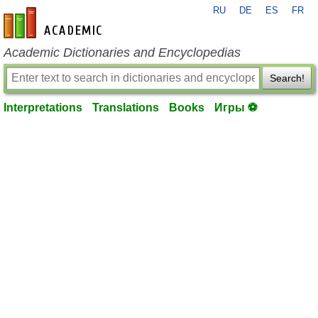
RU
DE
ES
FR
en-academic.com
Academic Dictionaries and Encyclopedias
Search!
Interpretations
Translations
Books
Игры ⚽