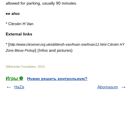
allowed for parking, usually 90 minutes.
ee also
*
Citroën H Van
External links
* [
http://www.citroenet.org.uk/utilities/h-van/hvan-srw/hvan12.html Citroën HY
] (Infos and pictures)
Zone Bleue Pickup
Wikimedia Foundation
.
2010
.
Игры ⚽
Нужно решить контрольную?
HaZe
Abomasum