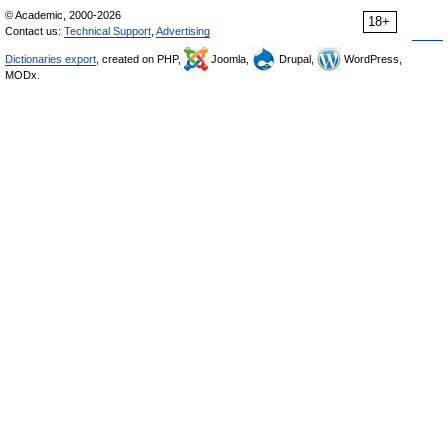
© Academic, 2000-2026
18+
Contact us:
Technical Support
,
Advertising
Dictionaries export
, created on PHP,
Joomla,
Drupal,
WordPress,
MODx.