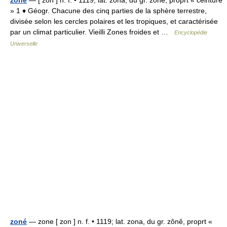
zone
— [ zon ] n. f. • 1119; lat. zona, du gr. zônê, proprt « ceinture
» 1 ♦ Géogr. Chacune des cinq parties de la sphère terrestre,
divisée selon les cercles polaires et les tropiques, et caractérisée
par un climat particulier. Vieilli Zones froides et …
Encyclopédie
Universelle
zoné
— zone [ zon ] n. f. • 1119; lat. zona, du gr. zônê, proprt «