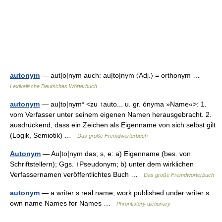
autonym
— aut|o|nym auch: au|to|nym 〈Adj.〉 = orthonym …
Lexikalische Deutsches Wörterbuch
autonym
— au|to|nym* <zu ↑auto... u. gr. ónyma »Name«>: 1.
vom Verfasser unter seinem eigenen Namen herausgebracht. 2.
ausdrückend, dass ein Zeichen als Eigenname von sich selbst gilt
(Logik, Semiotik) …
Das große Fremdwörterbuch
Autonym
— Au|to|nym das; s, e: a) Eigenname (bes. von
Schriftstellern); Ggs. ↑Pseudonym; b) unter dem wirklichen
Verfassernamen veröffentlichtes Buch …
Das große Fremdwörterbuch
autonym
— a writer s real name; work published under writer s
own name Names for Names …
Phrontistery dictionary