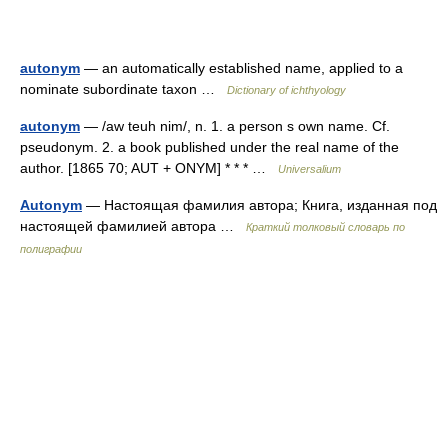
autonym
— an automatically established name, applied to a
nominate subordinate taxon …
Dictionary of ichthyology
autonym
— /aw teuh nim/, n. 1. a person s own name. Cf.
pseudonym. 2. a book published under the real name of the
author. [1865 70; AUT + ONYM] * * * …
Universalium
Autonym
— Настоящая фамилия автора; Книга, изданная под
настоящей фамилией автора …
Краткий толковый словарь по
полиграфии