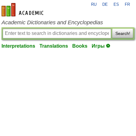
RU
DE
ES
FR
en-academic.com
Academic Dictionaries and Encyclopedias
Search!
Interpretations
Translations
Books
Игры ⚽