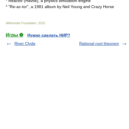
*
Reactor (Havok)
, a physics simulation engine
* "
Re-ac-tor
", a 1981 album by Neil Young and Crazy Horse
Wikimedia Foundation
.
2010
.
Игры ⚽
Нужно сделать НИР?
River Clyde
Rational root theorem