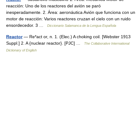
reacción: Uno de los reactores del avión se paró
inesperadamente. 2. Área: aeronáutica Avión que funciona con un
motor de reacción: Varios reactores cruzan el cielo con un ruido
ensordecedor. 3 …
Diccionario Salamanca de la Lengua Española
Reactor
— Re*act or, n. 1. (Elec.) A choking coil. [Webster 1913
Suppl.] 2. A {nuclear reactor}. [PJC] …
The Collaborative International
Dictionary of English