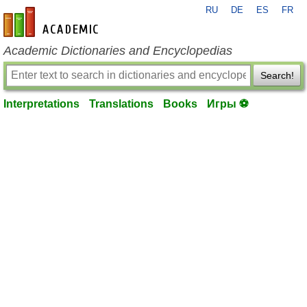
RU
DE
ES
FR
en-academic.com
Academic Dictionaries and Encyclopedias
Search!
Interpretations
Translations
Books
Игры ⚽