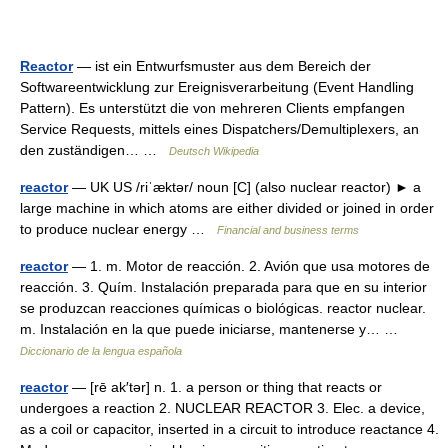
Reactor
— ist ein Entwurfsmuster aus dem Bereich der
Softwareentwicklung zur Ereignisverarbeitung (Event Handling
Pattern). Es unterstützt die von mehreren Clients empfangen
Service Requests, mittels eines Dispatchers/Demultiplexers, an
den zuständigen… …
Deutsch Wikipedia
reactor
— UK US /riˈæktər/ noun [C] (also nuclear reactor) ► a
large machine in which atoms are either divided or joined in order
to produce nuclear energy …
Financial and business terms
reactor
— 1. m. Motor de reacción. 2. Avión que usa motores de
reacción. 3. Quím. Instalación preparada para que en su interior
se produzcan reacciones químicas o biológicas. reactor nuclear.
m. Instalación en la que puede iniciarse, mantenerse y… …
Diccionario de la lengua española
reactor
— [rē ak′tər] n. 1. a person or thing that reacts or
undergoes a reaction 2. NUCLEAR REACTOR 3. Elec. a device,
as a coil or capacitor, inserted in a circuit to introduce reactance 4.