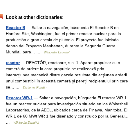
Look at other dictionaries:
Reactor B
— Saltar a navegación, búsqueda El Reactor B en
Hanford Site, Washington, fue el primer reactor nuclear para la
producción a gran escala de plutonio. El proyecto fue iniciado
dentro del Proyecto Manhattan, durante la Segunda Guerra
Mundial, para… …
Wikipedia Español
reactor
— REACTÓR, reactoare, s.n. 1. Aparat propulsor cu o
cameră de ardere la care propulsia se realizează prin
interacţiunea mecanică dintre gazele rezultate din acţiunea arderii
unui combustibil în această cameră şi pereţii recipientului prin care
se… …
Dicționar Român
Reactor WR-1
— Saltar a navegación, búsqueda El reactor WR 1
fue un reactor nuclear para investigación situado en los Whiteshell
Laboratories, de la AECL, ubicados cerca de Pinawa, Manitoba. El
WR 1 de 60 MWt WR 1 fue diseñado y construido por la General…
…
Wikipedia Español