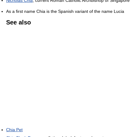
Nicholas Chia
, current Roman Catholic Archbishop of Singapore
As a first name Chia is the Spanish variant of the name Lucia
See also
Chia Pet