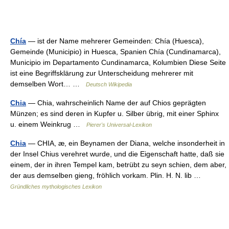
Chía
— ist der Name mehrerer Gemeinden: Chía (Huesca),
Gemeinde (Municipio) in Huesca, Spanien Chía (Cundinamarca),
Municipio im Departamento Cundinamarca, Kolumbien Diese Seite
ist eine Begriffsklärung zur Unterscheidung mehrerer mit
demselben Wort… …
Deutsch Wikipedia
Chia
— Chia, wahrscheinlich Name der auf Chios geprägten
Münzen; es sind deren in Kupfer u. Silber übrig, mit einer Sphinx
u. einem Weinkrug …
Pierer's Universal-Lexikon
Chia
— CHIA, æ, ein Beynamen der Diana, welche insonderheit in
der Insel Chius verehret wurde, und die Eigenschaft hatte, daß sie
einem, der in ihren Tempel kam, betrübt zu seyn schien, dem aber,
der aus demselben gieng, fröhlich vorkam. Plin. H. N. lib …
Gründliches mythologisches Lexikon