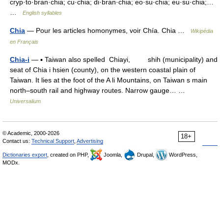
cryp·to·bran·chia; cu·chia; di·bran·chia; eo·su·chia; eu·su·chia;…
…
English syllables
Chia
— Pour les articles homonymes, voir Chía. Chia …
Wikipédia
en Français
Chia-i
— ▪ Taiwan also spelled Chiayi, shih (municipality) and
seat of Chia i hsien (county), on the western coastal plain of
Taiwan. It lies at the foot of the A li Mountains, on Taiwan s main
north–south rail and highway routes. Narrow gauge… …
Universalium
© Academic, 2000-2026
18+
Contact us:
Technical Support
,
Advertising
Dictionaries export
, created on PHP,
Joomla,
Drupal,
WordPress,
MODx.