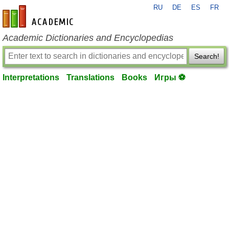
RU
DE
ES
FR
en-academic.com
Academic Dictionaries and Encyclopedias
Search!
Interpretations
Translations
Books
Игры ⚽