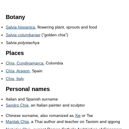
Botany
Salvia hispanica
, flowering plant, sprouts and food
Salvia columbariae
("golden chia")
Salvia polystachya
Places
Chía, Cundinamarca
, Colombia
Chía, Aragon
, Spain
Chia, Italy
Personal names
Italian and Spanish surname
Sandro Chia
, an Italian painter and sculptor
Chinese surname, also romanized as
Xie
or Tse
Mantak Chia
, a Thai author and teacher on Taoism and qigong