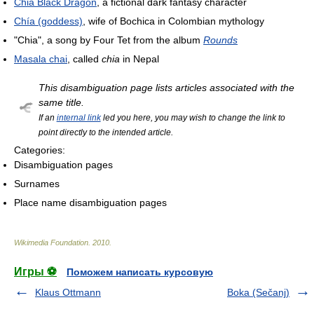
Chia Black Dragon
, a fictional dark fantasy character
Chía (goddess)
, wife of Bochica in Colombian mythology
"Chia", a song by Four Tet from the album
Rounds
Masala chai
, called
chia
in Nepal
This disambiguation page lists articles associated with the
same title.
If an
internal link
led you here, you may wish to change the link to
point directly to the intended article.
Categories:
Disambiguation pages
Surnames
Place name disambiguation pages
Wikimedia Foundation
.
2010
.
Игры ⚽
Поможем написать курсовую
Klaus Ottmann
Boka (Sečanj)