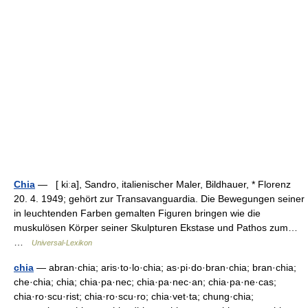
Chia
— [ kiːa], Sandro, italienischer Maler, Bildhauer, * Florenz
20. 4. 1949; gehört zur Transavanguardia. Die Bewegungen seiner
in leuchtenden Farben gemalten Figuren bringen wie die
muskulösen Körper seiner Skulpturen Ekstase und Pathos zum…
…
Universal-Lexikon
chia
— abran·chia; aris·to·lo·chia; as·pi·do·bran·chia; bran·chia;
che·chia; chia; chia·pa·nec; chia·pa·nec·an; chia·pa·ne·cas;
chia·ro·scu·rist; chia·ro·scu·ro; chia·vet·ta; chung·chia;