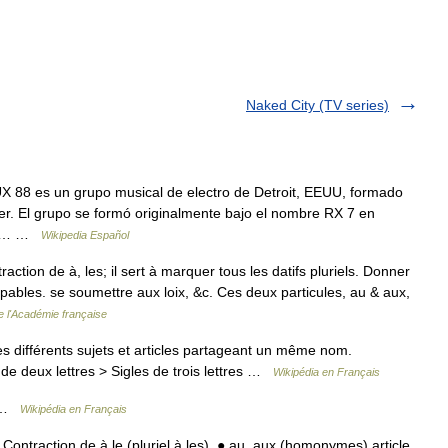
Naked City (TV series)
 88 es un grupo musical de electro de Detroit, EEUU, formado
r. El grupo se formó originalmente bajo el nombre RX 7 en
o el… …
Wikipedia Español
ction de à, les; il sert à marquer tous les datifs pluriels. Donner
ables. se soumettre aux loix, &c. Ces deux particules, au & aux,
de l'Académie française
 différents sujets et articles partageant un même nom.
de deux lettres > Sigles de trois lettres …
Wikipédia en Français
s …
Wikipédia en Français
Contraction de à le (pluriel à les). ● au, aux (homonymes) article