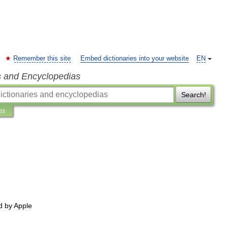
Remember this site
Embed dictionaries into your website
EN
s and Encyclopedias
Search!
ns
d
by
Apple