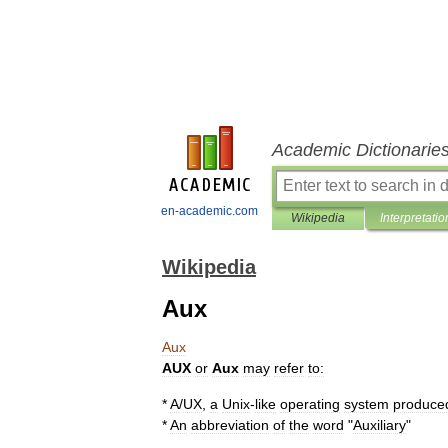
Academic Dictionarie
en-academic.com
Wikipedia
Interpretatio
Wikipedia
Aux
Aux
AUX
or
Aux
may
refer
to:
*
A
/
UX
,
a
Unix
-
like
operating
system
produce
*
An
abbreviation
of
the
word
"
Auxiliary
"