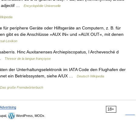
t adjectif …
Encyclopédie Universelle
ikipedia
 für periphere Geräte oder Hilfsgeräte an Computern, z. B. für
nlagen gibt es die Anschlüsse »AUX IN« und »AUX OUT«, mit denen
rsal-Lexikon
berris. Hinc Auxitanenses Archiepiscopatus, l Archevesché d
i …
Thresor de la langue françoyse
en der Unterhaltungselektronik im IATA Code den Flughafen der
chnet ein Betriebssystem, siehe A/UX …
Deutsch Wikipedia
Das große Fremdwörterbuch
Advertising
18+
upal,
WordPress, MODx.