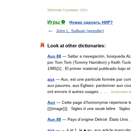
Wikimedia
Foundation
.
2010
.
Игры ⚽
Нужно сделать НИР?
John L. Sullivan (wrestler)
Look at other dictionaries:
Aux 88
— Saltar a navegación, búsqueda AUX
por Tom Tom (Tommy Hamilton) y Keith Tucke
1985[1] . El primer material publicado baj
aux
— Aux, est une particule formée par contra
aux pauvres, aux Eglises. pardonner aux coup
ont encore d autres usages… …
Dictionnaire 
Aux
— Cette page d’homonymie répertorie les
{{{image}}} Sigles d une seule lettre Sigles 
Aux 88
— Pays d’origine Détroit États Uni
aux
— → à et 1. le ● au, aux article masculin 