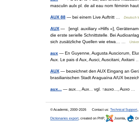
masculin aulx pl. de ail eau nom féminin hau
AUX 88
— bei einem Live Auftritt …
Deutsch W
AUX
— [engl. auxiliary »Hilfs «], Gerätename
die erste serielle Schnittstelle. Bei Audioa
sich zusätzliche Quellen wie etwa… …
Unive
aux
— En Guyenne, Augusta Ausciorum, Elusa
Aux. Le pais d Aux, Ausci, Auscitani, Axitan
AUX
— bezeichnet den AUX Eingang an Gerät
brasilianischen Stadt Araguaína A/UX bezei
aux...
— aux..., Aux... vgl. ↑auxo..., Auxo …
© Academic, 2000-2026
Contact us:
Technical Support
,
Dictionaries export
, created on PHP,
Joomla,
Dr