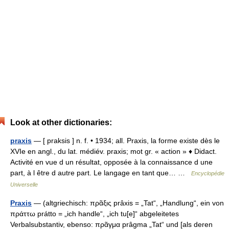
Look at other dictionaries:
praxis
— [ praksis ] n. f. • 1934; all. Praxis, la forme existe dès le
XVIe en angl., du lat. médiév. praxis; mot gr. « action » ♦ Didact.
Activité en vue d un résultat, opposée à la connaissance d une
part, à l être d autre part. Le langage en tant que… …
Encyclopédie
Universelle
Praxis
— (altgriechisch: πρᾶξις prâxis = „Tat“, „Handlung“, ein von
πράττω prátto = „ich handle“, „ich tu[e]“ abgeleitetes
Verbalsubstantiv, ebenso: πρᾶγμα prâgma „Tat“ und [als deren