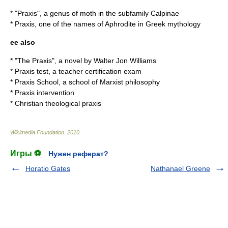
* "Praxis", a genus of moth in the subfamily
Calpinae
* Praxis, one of the names of Aphrodite in Greek mythology
ee also
* "
The Praxis
", a novel by Walter Jon Williams
*
Praxis test
, a teacher certification exam
*
Praxis School
, a school of Marxist philosophy
*
Praxis intervention
*
Christian theological praxis
Wikimedia Foundation
.
2010
.
Игры ⚽
Нужен реферат?
Horatio Gates
Nathanael Greene