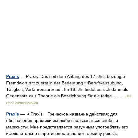
Praxis
— Praxis: Das seit dem Anfang des 17. Jh.s bezeugte
Fremdwort tritt zuerst in der Bedeutung »‹Berufs›ausübung,
Tätigkeit; Verfahrensart« auf. Im 18. Jh. findet es sich dann als
Gegensatz zu ↑ Theorie als Bezeichnung für die tätige… …
Das
Herkunftswörterbuch
Praxis
— ♦ Praxis Греческое название действия; для
обозначения практики им любят пользоваться снобы и
марксисты. Мне представляется разумным употреблять его
исключительно в противопоставлении термину poiesis,