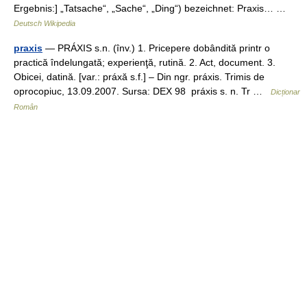
Ergebnis:] „Tatsache“, „Sache“, „Ding“) bezeichnet: Praxis… …
Deutsch Wikipedia
praxis
— PRÁXIS s.n. (înv.) 1. Pricepere dobândită printr o
practică îndelungată; experienţă, rutină. 2. Act, document. 3.
Obicei, datină. [var.: práxă s.f.] – Din ngr. práxis. Trimis de
oprocopiuc, 13.09.2007. Sursa: DEX 98 práxis s. n. Tr …
Dicționar
Român