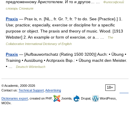
предложенному Аристотелем. И то и другое… …
Философский
словарь Спонвиля
Praxis
— Prax is, n. [NL., fr. Gr. ?, fr. ? to do. See {Practice}.] 1.
Use; practice; especially, exercise or discipline for a specific
purpose or object. The praxis and theory of music. Wood. [1913
Webster] 2. An example or form of exercise, or a… …
The
Collaborative International Dictionary of English
Praxis
— [Aufbauwortschatz (Rating 1500 3200)] Auch: • Übung •
Training • Ausübung • Arztpraxis Bsp.: • Übung macht den Meister.
• …
Deutsch Wörterbuch
© Academic, 2000-2026
18+
Contact us:
Technical Support
,
Advertising
Dictionaries export
, created on PHP,
Joomla,
Drupal,
WordPress,
MODx.