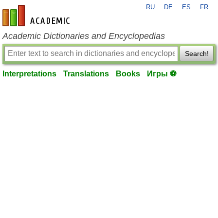
RU
DE
ES
FR
en-academic.com
Academic Dictionaries and Encyclopedias
Search!
Interpretations
Translations
Books
Игры ⚽