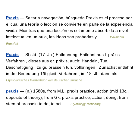
Praxis
— Saltar a navegación, búsqueda Praxis es el proceso por
el cual una teoría o lección se convierte en parte de la experiencia
vivida. Mientras que una lección es solamente absorbida a nivel
intelectual en un aula, las ideas son probadas y… …
Wikipedia
Español
Praxis
— Sf std. (17. Jh.) Entlehnung. Entlehnt aus l. prāxis
Verfahren , dieses aus gr. prãxis, auch: Handeln, Tun,
Beschäftigung , zu gr. prāssein tun, vollbringen . Zunächst entlehnt
in der Bedeutung Tätigkeit, Verfahren ; im 18. Jh. dann als… …
Etymologisches Wörterbuch der deutschen sprache
praxis
— (n.) 1580s, from M.L. praxis practice, action (mid 13c.,
opposite of theory), from Gk. praxis practice, action, doing, from
stem of prassein to do, to act …
Etymology dictionary