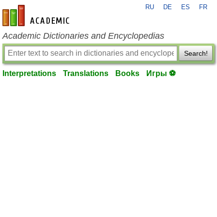
RU
DE
ES
FR
en-academic.com
Academic Dictionaries and Encyclopedias
Search!
Interpretations
Translations
Books
Игры ⚽