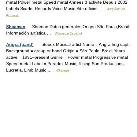
metal Power metal Speed metal Années d activité Depuis 2002
Labels Scarlet Records Voice Music Site officiel …
Wikipédia en
Français
Shaaman
— Shaman Datos generales Origen São Paulo,Brasil
Información artística …
Wikipedia Español
Angra (band)
— Infobox Musical artist Name = Angra Img capt =
Background = group or band Origin = São Paulo, Brazil Years
active = 1991–present Genre = Power metal Progressive metal
Speed metal Label = Paradox Music, Rising Sun Productions,
Lucretia, Limb Music …
Wikipedia