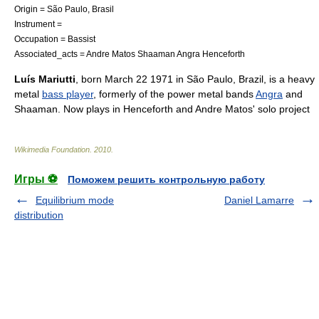
Origin =
São Paulo
,
Brasil
Instrument =
Occupation = Bassist
Associated_acts =
Andre Matos
Shaaman
Angra
Henceforth
Luís Mariutti
, born
March 22
1971
in
São Paulo
,
Brazil
, is a
heavy
metal
bass player
, formerly of the
power metal
bands
Angra
and
Shaaman
. Now plays in
Henceforth
and Andre Matos' solo project
Wikimedia Foundation
.
2010
.
Игры ⚽
Поможем решить контрольную работу
Equilibrium mode
Daniel Lamarre
distribution