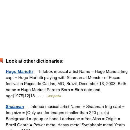
Look at other dictionaries:
Hugo Mariutti
— Infobox musical artist Name = Hugo Mariutti Img
capt = Hugo Mariutti playing with Shaman at Monster of Poços
festival in Poços de Caldas, MG, Brazil, December 13, 2003. Birth
name = Hugo Mariutti Pereira Born = Birth date and
age|1975|12|18… …
Wikipedia
Shaaman
— Infobox musical artist Name = Shaaman Img capt =
Img size = (Only use for images smaller than 220 pixels)
Background = group or band Landscape = Yes Alias = Origin =
Brazil Genre = Power metal Heavy metal Symphonic metal Years