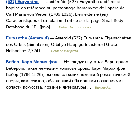
(527) Euryanthe
— L astéroïde (527) Euryanthe a été ainsi
baptisé en référence au personnage homonyme de l opéra de
Carl Maria von Weber (1786 1826). Lien externe (en)
Caractéristiques et simulation d orbite sur la page Small Body
Database du JPL [java] …
Wikipédia en Français
Euryanthe (Asteroid)
— Asteroid (527) Euryanthe Eigenschaften
des Orbits (Simulation) Orbittyp Hauptgürtelasteroid Große
Halbachse 2,7241 …
Deutsch Wikipedia
Вебер, Карл Мария фон
— Не следует путать с Бернгардом
Вебером, также немецким композитором.. Карл Мария фон
Вебер (1786 1826), основоположник немецкой романтической
оперы, композитор, обладавший обширными познаниями в
области искусства, поэзии и литературы …
Википедия