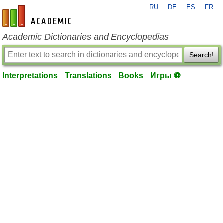
RU
DE
ES
FR
en-academic.com
Academic Dictionaries and Encyclopedias
Search!
Interpretations
Translations
Books
Игры ⚽