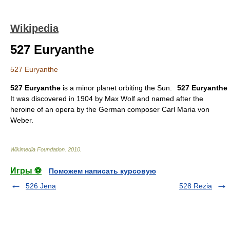
Wikipedia
527 Euryanthe
527 Euryanthe
527 Euryanthe
is a
minor planet
orbiting the
Sun
.
527 Euryanthe
It was discovered in 1904 by
Max Wolf
and named after the
heroine
of an opera by the German composer
Carl Maria von
Weber
.
Wikimedia Foundation
.
2010
.
Игры ⚽
Поможем написать курсовую
526 Jena
528 Rezia