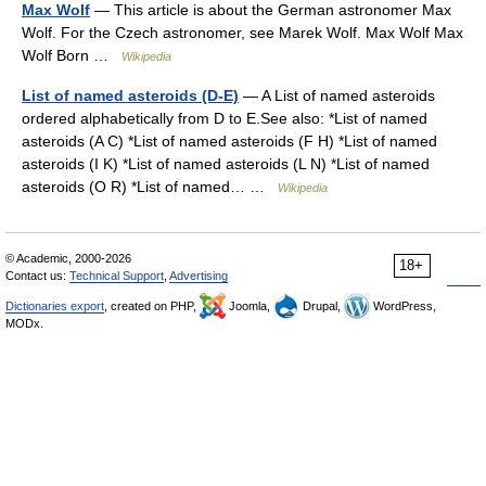
Max Wolf
— This article is about the German astronomer Max
Wolf. For the Czech astronomer, see Marek Wolf. Max Wolf Max
Wolf Born …
Wikipedia
List of named asteroids (D-E)
— A List of named asteroids
ordered alphabetically from D to E.See also: *List of named
asteroids (A C) *List of named asteroids (F H) *List of named
asteroids (I K) *List of named asteroids (L N) *List of named
asteroids (O R) *List of named… …
Wikipedia
© Academic, 2000-2026
18+
Contact us:
Technical Support
,
Advertising
Dictionaries export
, created on PHP,
Joomla,
Drupal,
WordPress,
MODx.