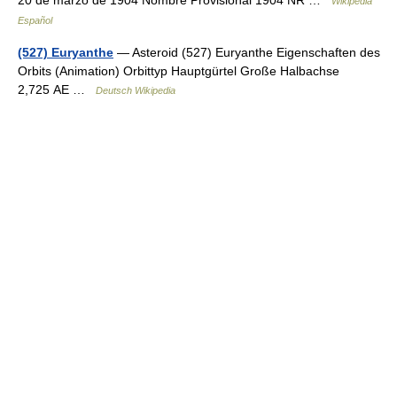
20 de marzo de 1904 Nombre Provisional 1904 NR …
Wikipedia
Español
(527) Euryanthe
— Asteroid (527) Euryanthe Eigenschaften des
Orbits (Animation) Orbittyp Hauptgürtel Große Halbachse
2,725 AE …
Deutsch Wikipedia