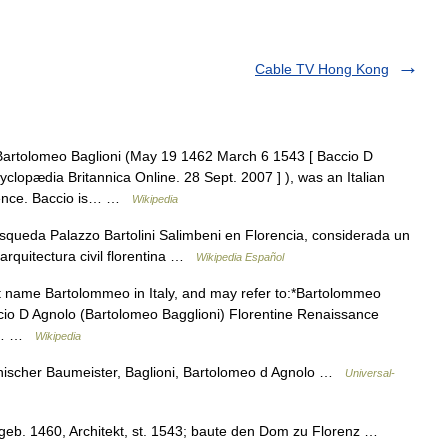
Cable TV Hong Kong
artolomeo Baglioni (May 19 1462 March 6 1543 [ Baccio D
clopædia Britannica Online. 28 Sept. 2007 ] ), was an Italian
orence. Baccio is… …
Wikipedia
queda Palazzo Bartolini Salimbeni en Florencia, considerada un
arquitectura civil florentina …
Wikipedia Español
t name Bartolommeo in Italy, and may refer to:*Bartolommeo
ccio D Agnolo (Bartolomeo Bagglioni) Florentine Renaissance
ine… …
Wikipedia
enischer Baumeister, Baglioni, Bartolomeo d Agnolo …
Universal-
 geb. 1460, Architekt, st. 1543; baute den Dom zu Florenz …