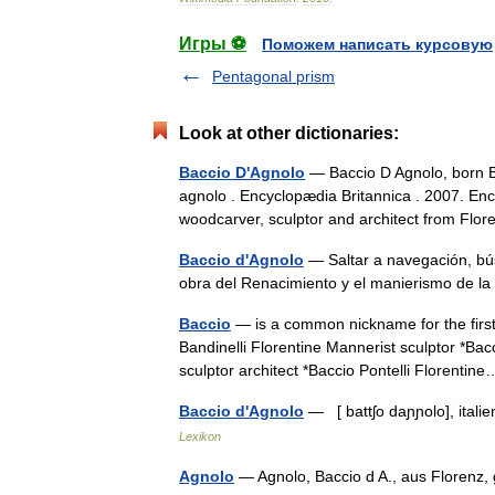
Игры ⚽
Поможем написать курсовую
Pentagonal prism
Look at other dictionaries:
Baccio D'Agnolo
— Baccio D Agnolo, born B
agnolo . Encyclopædia Britannica . 2007. Ency
woodcarver, sculptor and architect from Fl
Baccio d'Agnolo
— Saltar a navegación, bús
obra del Renacimiento y el manierismo de la 
Baccio
— is a common nickname for the firs
Bandinelli Florentine Mannerist sculptor *Ba
sculptor architect *Baccio Pontelli Florent
Baccio d'Agnolo
— [ battʃo daɲɲolo], itali
Lexikon
Agnolo
— Agnolo, Baccio d A., aus Florenz,