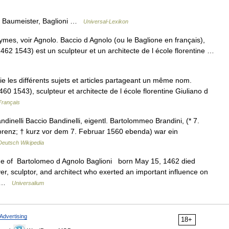
er Baumeister, Baglioni …
Universal-Lexikon
mes, voir Agnolo. Baccio d Agnolo (ou le Baglione en français),
62 1543) est un sculpteur et un architecte de l école florentine …
 les différents sujets et articles partageant un même nom.
60 1543), sculpteur et architecte de l école florentine Giuliano d
Français
dinelli Baccio Bandinelli, eigentl. Bartolommeo Brandini, (* 7.
renz; † kurz vor dem 7. Februar 1560 ebenda) war ein
Deutsch Wikipedia
ame of Bartolomeo d Agnolo Baglioni born May 15, 1462 died
, sculptor, and architect who exerted an important influence on
.… …
Universalium
Advertising
18+