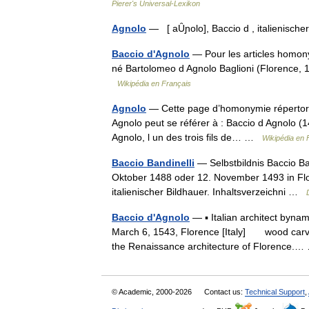
Pierer's Universal-Lexikon
Agnolo
— [ aȖɲolo], Baccio d , italienisch
Baccio d'Agnolo
— Pour les articles homony
né Bartolomeo d Agnolo Baglioni (Florence, 14
Wikipédia en Français
Agnolo
— Cette page d’homonymie répertorie
Agnolo peut se référer à : Baccio d Agnolo (14
Agnolo, l un des trois fils de… …
Wikipédia en 
Baccio Bandinelli
— Selbstbildnis Baccio Ban
Oktober 1488 oder 12. November 1493 in Flo
italienischer Bildhauer. Inhaltsverzeichni …
Baccio d'Agnolo
— ▪ Italian architect byn
March 6, 1543, Florence [Italy] wood carver
the Renaissance architecture of Florence
© Academic, 2000-2026
Contact us:
Technical Support
,