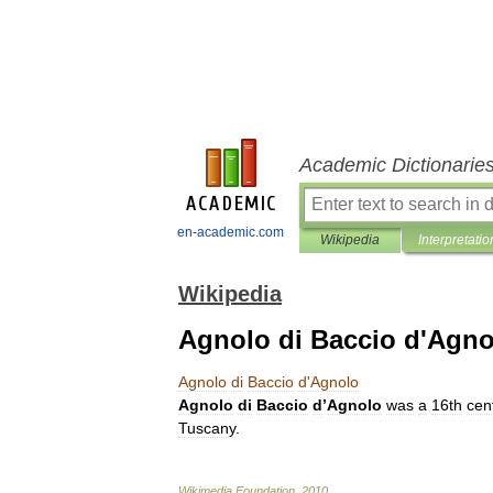
Academic Dictionarie
en-academic.com
Wikipedia
Interpretatio
Wikipedia
Agnolo di Baccio d'Agno
Agnolo
di
Baccio
d
'
Agnolo
Agnolo
di
Baccio
d
’
Agnolo
was
a
16th
cen
Tuscany
.
Wikimedia
Foundation
.
2010
.