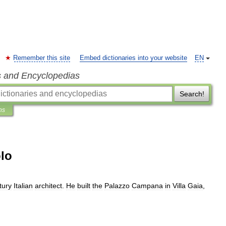
Remember this site
Embed dictionaries into your website
EN
s and Encyclopedias
Search!
ns
lo
tury
Italian
architect
.
He
built
the
Palazzo
Campana
in
Villa
Gaia
,