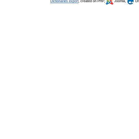
Dictionaries export
, created on PHP,
Joomla,
Dr