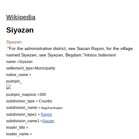
Wikipedia
Siyəzən
Siyəzən
:"For the administrative district, see
Siazan Rayon
; for the village
named Siyəzən, see
Siyəzən, Beşdam
."
Infobox Settlement
name =Siyəzən
settlement_type=Municipality
native_name =
pushpin_
pushpin_mapsize =300
subdivision_type = Country
subdivision_name =
flag|Azerbaijan
subdivision_type1 =
Rayon
subdivision_name1 =
Siazan
leader_title =
leader_name =