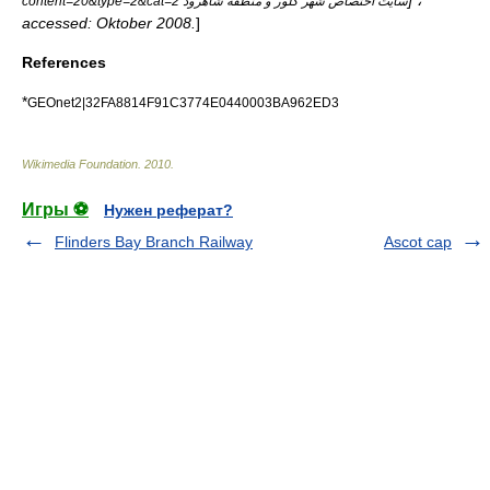
] ،
content=20&type=2&cat=2 سایت اختصاص شهر کلور و منطقه شاهرود
accessed: Oktober 2008.
]
References
*
GEOnet2|32FA8814F91C3774E0440003BA962ED3
Wikimedia Foundation
.
2010
.
Игры ⚽
Нужен реферат?
Flinders Bay Branch Railway
Ascot cap