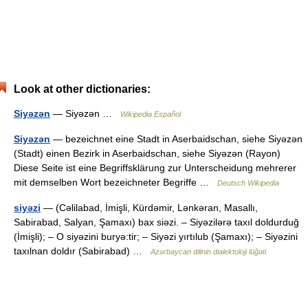
Look at other dictionaries:
Siyəzən
— Siyəzən …
Wikipedia Español
Siyəzən
— bezeichnet eine Stadt in Aserbaidschan, siehe Siyəzən
(Stadt) einen Bezirk in Aserbaidschan, siehe Siyəzən (Rayon)
Diese Seite ist eine Begriffsklärung zur Unterscheidung mehrerer
mit demselben Wort bezeichneter Begriffe …
Deutsch Wikipedia
siyəzi
— (Cəlilabad, İmişli, Kürdəmir, Lənkəran, Masallı,
Sabirabad, Salyan, Şamaxı) bax siəzi. – Siyəzilərə taxıl doldurduğ
(İmişli); – O siyəzini buryə:tir; – Siyəzi yırtılub (Şamaxı); – Siyəzini
taxılnan doldır (Sabirabad) …
Azərbaycan dilinin dialektoloji lüğəti