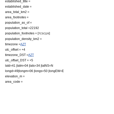
established_title =
established_date =
area_total_km2 =
area_footnotes =
population_as_of =
population_total =22192
population_footnotes = [
]
TCSC|26
population_density_km2 =
timezone =
AZT
utc_offset = +4
timezone_DST =
AZT
utc_offset_DST = +5
latd=41 |latm=04 |lats=34 |latNS=N
longd=49|longm=06 |longs=50 |longEW=E
elevation_m =
area_code =