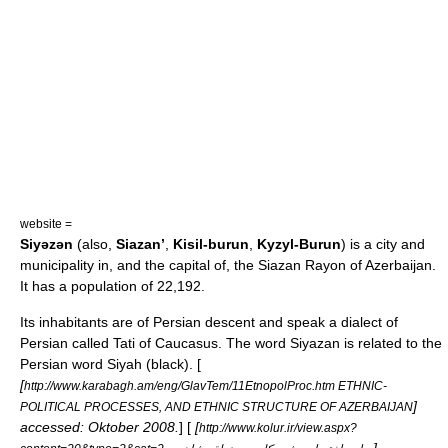
website =
Siyəzən
(also,
Siazan’
,
Kisil-burun
,
Kyzyl-Burun
) is a city and
municipality in, and the capital of, the
Siazan Rayon
of
Azerbaijan
.
It has a population of 22,192.
Its inhabitants are of Persian descent and speak a dialect of
Persian called
Tati
of Caucasus. The word Siyazan is related to the
Persian word Siyah (black). [
[
http://www.karabagh.am/eng/GlavTem/11EtnopolProc.htm ETHNIC-
]
POLITICAL PROCESSES, AND ETHNIC STRUCTURE OF AZERBAIJAN
accessed: Oktober 2008.
] [
[
http://www.kolur.ir/view.aspx?