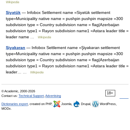
Wikipedia
Siyətük
— Infobox Settlement name =Siyətük settlement
type=Municipality native name = pushpin pushpin mapsize =300
subdivision type = Country subdivision name = flag|Azerbaijan
subdivision type1 = Rayon subdivision name1 =Astara leader title =
leader name …
Wikipedia
Şiyəkəran
— Infobox Settlement name =Şiyəkəran settlement
type=Municipality native name = pushpin pushpin mapsize =300
subdivision type = Country subdivision name = flag|Azerbaijan
subdivision type1 = Rayon subdivision name1 =Astara leader title =
leader… …
Wikipedia
© Academic, 2000-2026
18+
Contact us:
Technical Support
,
Advertising
Dictionaries export
, created on PHP,
Joomla,
Drupal,
WordPress,
MODx.