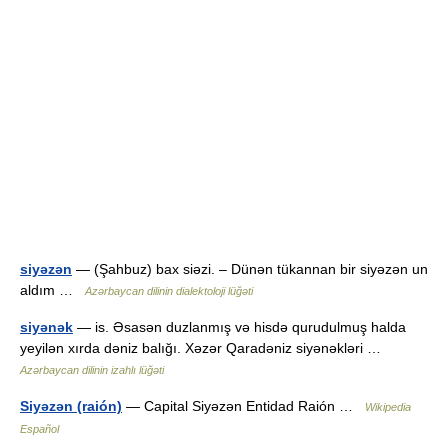
siyəzən
— (Şahbuz) bax siəzi. – Dünən tükannan bir siyəzən un
aldım …
Azərbaycan dilinin dialektoloji lüğəti
siyənək
— is. Əsasən duzlanmış və hisdə qurudulmuş halda
yeyilən xırda dəniz balığı. Xəzər Qaradəniz siyənəkləri …
Azərbaycan dilinin izahlı lüğəti
Siyəzən (raión)
— Capital Siyəzən Entidad Raión …
Wikipedia
Español