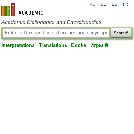
RU
DE
ES
FR
en-academic.com
Academic Dictionaries and Encyclopedias
Search!
Interpretations
Translations
Books
Игры ⚽