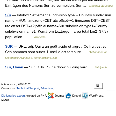
Schweiz und wird verwendet, um Verwechslungen mit anderen
Einträgen des Namens Surf zu vermeiden. Sur …
Deutsch Wikipedia
Súr
— Infobox Settlement subdivision type = Country subdivision
name = HUN timezone=CET utc offset=+1 timezone DST=CEST
utc offset DST=+2|official name=Súr subdivision type1=County
subdivision name1=Komárom Esztergom area total km2=37.37
population… …
Wikipedia
SUR
— URE. adj. Qui a un goût acide et aigret. Ce fruit est sur.
Ces pommes sont sures. L oseille est fort sure …
Dictionnaire de
l'Academie Francaise, 7eme edition (1835)
Sur, Oman
— Sur City Sur s dhow building yard …
Wikipedia
© Academic, 2000-2026
18+
Contact us:
Technical Support
,
Advertising
Dictionaries export
, created on PHP,
Joomla,
Drupal,
WordPress,
MODx.