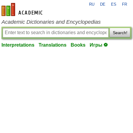
RU
DE
ES
FR
en-academic.com
Academic Dictionaries and Encyclopedias
Search!
Interpretations
Translations
Books
Игры ⚽