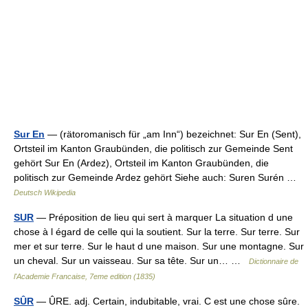
Sur En
— (rätoromanisch für „am Inn“) bezeichnet: Sur En (Sent),
Ortsteil im Kanton Graubünden, die politisch zur Gemeinde Sent
gehört Sur En (Ardez), Ortsteil im Kanton Graubünden, die
politisch zur Gemeinde Ardez gehört Siehe auch: Suren Surén …
Deutsch Wikipedia
SUR
— Préposition de lieu qui sert à marquer La situation d une
chose à l égard de celle qui la soutient. Sur la terre. Sur terre. Sur
mer et sur terre. Sur le haut d une maison. Sur une montagne. Sur
un cheval. Sur un vaisseau. Sur sa tête. Sur un… …
Dictionnaire de
l'Academie Francaise, 7eme edition (1835)
SÛR
— ÛRE. adj. Certain, indubitable, vrai. C est une chose sûre.