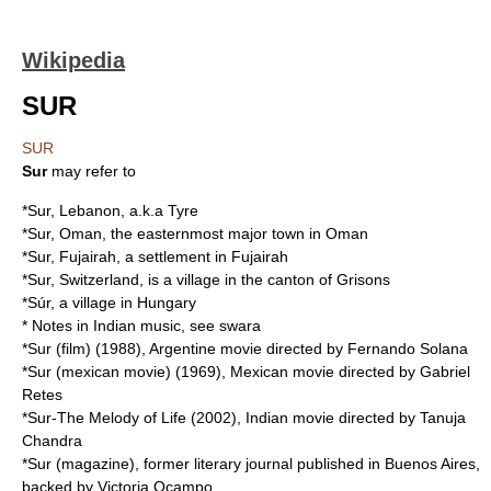
Wikipedia
SUR
SUR
Sur
may refer to
*
Sur, Lebanon
, a.k.a Tyre
*
Sur, Oman
, the easternmost major town in Oman
*
Sur, Fujairah
, a settlement in Fujairah
*
Sur, Switzerland
, is a village in the canton of Grisons
*
Súr
, a village in
Hungary
* Notes in Indian music, see
swara
*
Sur (film)
(1988), Argentine movie directed by
Fernando Solana
*
Sur (mexican movie)
(1969), Mexican movie directed by Gabriel
Retes
*
Sur-The Melody of Life
(2002), Indian movie directed by Tanuja
Chandra
*
Sur (magazine)
, former literary journal published in Buenos Aires,
backed by Victoria Ocampo