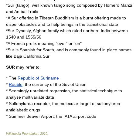
*
Sur (tango)
, well known tango song composed by
Homero Manzi
and
Aníbal Troilo
*A
Sur offering
in Tibetan Buddhism is a burnt offering made to
dispel obstacles and to help beings in the transitional state
*
Sur Dynasty
, Afghan family which ruled northern India between
1540 and 1555/56
*A French prefix meaning "over" or "on"
*Sur is Spanish for
South
, and is commonly found in place names
like
Baja California Sur
SUR
may refer to:
* The
Republic of Suriname
*
Rouble
, the currency of the Soviet Union
*
Seemingly unrelated regression
, the statistical technique to
analyse multivariate data
*
Sulfonylurea receptor
, the molecular target of sulfonylurea
antidiabetic drugs
*
Summer Beaver Airport
, the IATA airport code
Wikimedia Foundation
.
2010
.