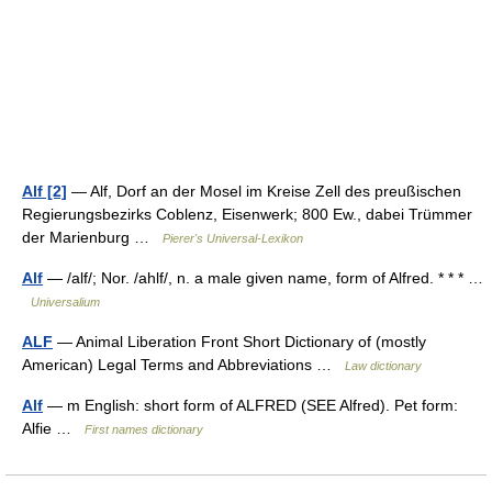
Alf [2]
— Alf, Dorf an der Mosel im Kreise Zell des preußischen
Regierungsbezirks Coblenz, Eisenwerk; 800 Ew., dabei Trümmer
der Marienburg …
Pierer's Universal-Lexikon
Alf
— /alf/; Nor. /ahlf/, n. a male given name, form of Alfred. * * * …
Universalium
ALF
— Animal Liberation Front Short Dictionary of (mostly
American) Legal Terms and Abbreviations …
Law dictionary
Alf
— m English: short form of ALFRED (SEE Alfred). Pet form:
Alfie …
First names dictionary