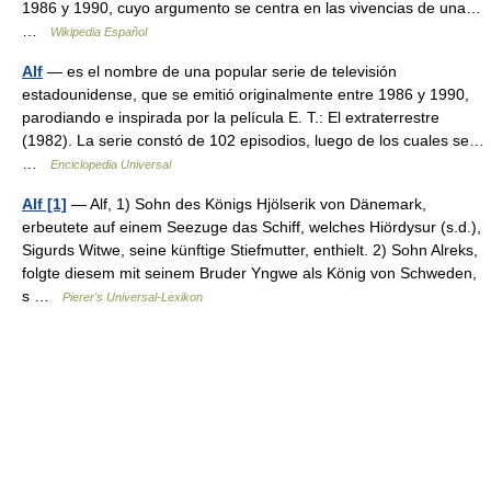
1986 y 1990, cuyo argumento se centra en las vivencias de una…
…
Wikipedia Español
Alf
— es el nombre de una popular serie de televisión
estadounidense, que se emitió originalmente entre 1986 y 1990,
parodiando e inspirada por la película E. T.: El extraterrestre
(1982). La serie constó de 102 episodios, luego de los cuales se…
…
Enciclopedia Universal
Alf [1]
— Alf, 1) Sohn des Königs Hjölserik von Dänemark,
erbeutete auf einem Seezuge das Schiff, welches Hiördysur (s.d.),
Sigurds Witwe, seine künftige Stiefmutter, enthielt. 2) Sohn Alreks,
folgte diesem mit seinem Bruder Yngwe als König von Schweden,
s …
Pierer's Universal-Lexikon