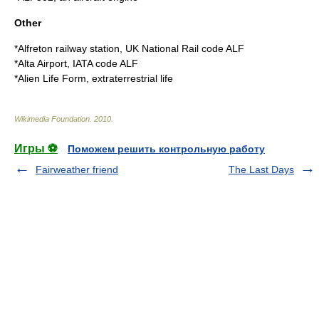
Other
*
Alfreton railway station
, UK National Rail code ALF
*
Alta Airport
, IATA code ALF
*
Alien Life Form
, extraterrestrial life
Wikimedia Foundation
.
2010
.
Игры ⚽
Поможем решить контрольную работу
Fairweather friend
The Last Days