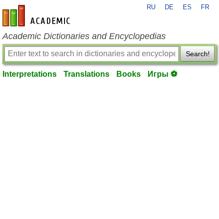
RU
DE
ES
FR
en-academic.com
Academic Dictionaries and Encyclopedias
Search!
Interpretations
Translations
Books
Игры ⚽