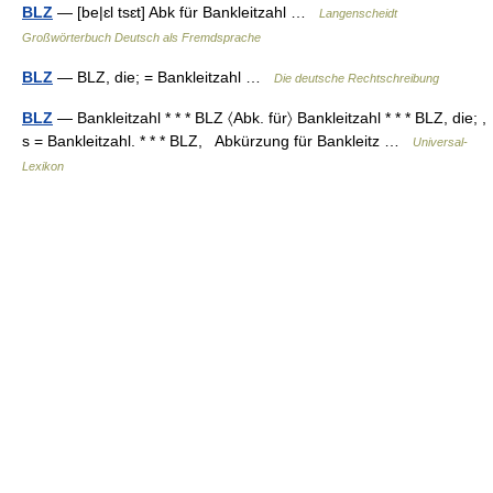
BLZ
— [be|ɛl tsɛt] Abk für Bankleitzahl …
Langenscheidt
Großwörterbuch Deutsch als Fremdsprache
BLZ
— BLZ, die; = Bankleitzahl …
Die deutsche Rechtschreibung
BLZ
— Bankleitzahl * * * BLZ 〈Abk. für〉 Bankleitzahl * * * BLZ, die; ,
s = Bankleitzahl. * * * BLZ, Abkürzung für Bankleitz …
Universal-
Lexikon