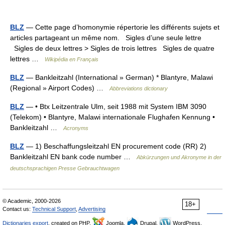
BLZ
— Cette page d’homonymie répertorie les différents sujets et
articles partageant un même nom. Sigles d’une seule lettre
Sigles de deux lettres > Sigles de trois lettres Sigles de quatre
lettres …
Wikipédia en Français
BLZ
— Bankleitzahl (International » German) * Blantyre, Malawi
(Regional » Airport Codes) …
Abbreviations dictionary
BLZ
— • Btx Leitzentrale Ulm, seit 1988 mit System IBM 3090
(Telekom) • Blantyre, Malawi internationale Flughafen Kennung •
Bankleitzahl …
Acronyms
BLZ
— 1) Beschaffungsleitzahl EN procurement code (RR) 2)
Bankleitzahl EN bank code number …
Abkürzungen und Akronyme in der
deutschsprachigen Presse Gebrauchtwagen
© Academic, 2000-2026
18+
Contact us:
Technical Support
,
Advertising
Dictionaries export
, created on PHP,
Joomla,
Drupal,
WordPress,