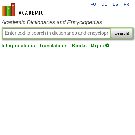
RU
DE
ES
FR
en-academic.com
Academic Dictionaries and Encyclopedias
Search!
Interpretations
Translations
Books
Игры ⚽