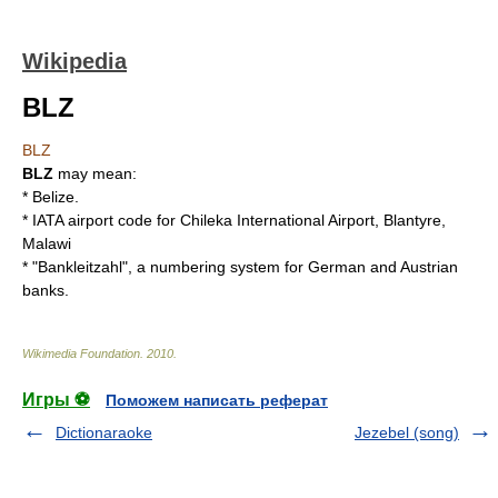
Wikipedia
BLZ
BLZ
BLZ
may mean:
*
Belize
.
*
IATA airport code
for
Chileka International Airport
,
Blantyre
,
Malawi
* "
Bankleitzahl
", a numbering system for German and Austrian
banks.
Wikimedia Foundation
.
2010
.
Игры ⚽
Поможем написать реферат
Dictionaraoke
Jezebel (song)