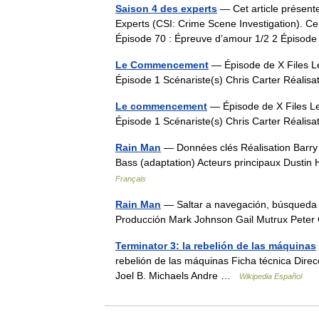
Saison 4 des experts
— Cet article présente
Experts (CSI: Crime Scene Investigation). Ce
Épisode 70 : Épreuve d’amour 1/2 2 Épis
Le Commencement
— Épisode de X Files L
Épisode 1 Scénariste(s) Chris Carter Réali
Le commencement
— Épisode de X Files L
Épisode 1 Scénariste(s) Chris Carter Réali
Rain Man
— Données clés Réalisation Barry 
Bass (adaptation) Acteurs principaux Dustin
Français
Rain Man
— Saltar a navegación, búsqueda R
Producción Mark Johnson Gail Mutrux Pete
Terminator 3: la rebelión de las máquinas
rebelión de las máquinas Ficha técnica Dir
Joel B. Michaels Andre …
Wikipedia Español