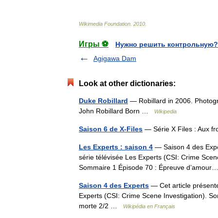
Wikimedia
Foundation
.
2010
.
Игры ⚽
Нужно решить контрольную?
Agigawa Dam
Look at other dictionaries:
Duke Robillard
— Robillard in 2006. Photog
John Robillard Born …
Wikipedia
Saison 6 de X-Files
— Série X Files : Aux f
Les Experts : saison 4
— Saison 4 des Exper
série télévisée Les Experts (CSI: Crime Scene
Sommaire 1 Épisode 70 : Épreuve d’amo
Saison 4 des Experts
— Cet article présente
Experts (CSI: Crime Scene Investigation). S
morte 2/2 …
Wikipédia en Français