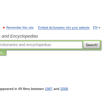
Remember this site
Embed dictionaries into your website
EN
s and Encyclopedias
Search!
ns
appeared
in
49
films
between
1987
and
2008
.