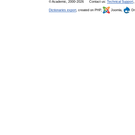
© Academic, 2000-2026
Contact us:
Technical Support
,
Dictionaries export
, created on PHP,
Joomla,
Dr