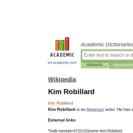
Academic Dictionarie
en-academic.com
Wikipedia
Interpretatio
Wikipedia
Kim Robillard
Kim
Robillard
Kim
Robillard
is
an
American
actor
.
He
has
External
links
*
imdb
name
|
id
=
0732152
|
name
=
Kim
Robillard