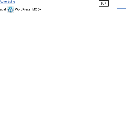
Advertising
18+
upal,
WordPress, MODx.