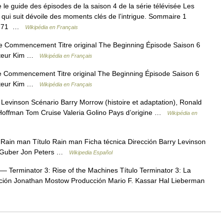
 le guide des épisodes de la saison 4 de la série télévisée Les
 qui suit dévoile des moments clés de l’intrigue. Sommaire 1
ode 71 …
Wikipédia en Français
e Commencement Titre original The Beginning Épisode Saison 6
sateur Kim …
Wikipédia en Français
e Commencement Titre original The Beginning Épisode Saison 6
sateur Kim …
Wikipédia en Français
Levinson Scénario Barry Morrow (histoire et adaptation), Ronald
 Hoffman Tom Cruise Valeria Golino Pays d’origine …
Wikipédia en
ain man Título Rain man Ficha técnica Dirección Barry Levinson
r Guber Jon Peters …
Wikipedia Español
— Terminator 3: Rise of the Machines Título Terminator 3: La
ección Jonathan Mostow Producción Mario F. Kassar Hal Lieberman