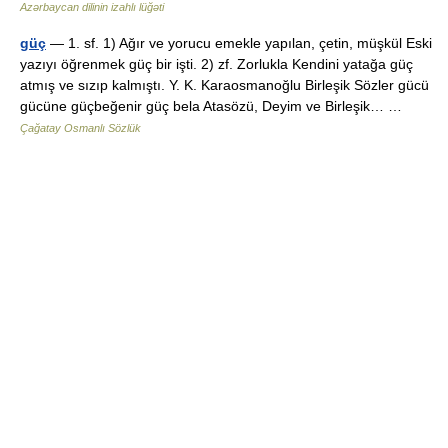
Azərbaycan dilinin izahlı lüğəti
güç
— 1. sf. 1) Ağır ve yorucu emekle yapılan, çetin, müşkül Eski
yazıyı öğrenmek güç bir işti. 2) zf. Zorlukla Kendini yatağa güç
atmış ve sızıp kalmıştı. Y. K. Karaosmanoğlu Birleşik Sözler gücü
gücüne güçbeğenir güç bela Atasözü, Deyim ve Birleşik… …
Çağatay Osmanlı Sözlük