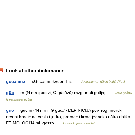
Look at other dictionaries:
gücənmə
— «Gücənmək»dən f. is …
Azərbaycan dilinin izahlı lüğəti
gȗc
— m 〈N mn gùcovi, G gùcōvā〉 razg. mali gutljaj …
Veliki rječnik
hrvatskoga jezika
guc
— gȕc m <N mn i, G gȗcā> DEFINICIJA pov. reg. morski
drveni brodić na vesla i jedro, pramac i krma jednako oštra oblika
ETIMOLOGIJA tal. gozzo …
Hrvatski jezični portal