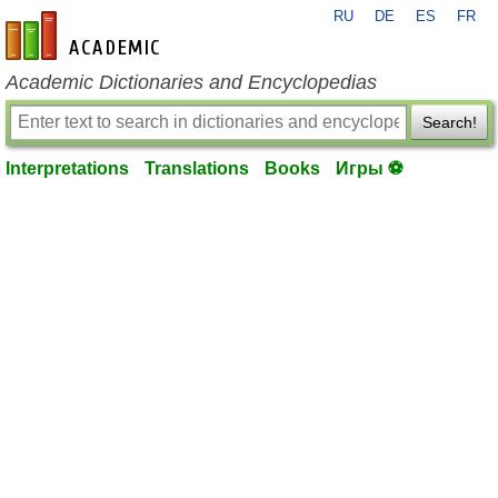
RU
DE
ES
FR
en-academic.com
Academic Dictionaries and Encyclopedias
Search!
Interpretations
Translations
Books
Игры ⚽