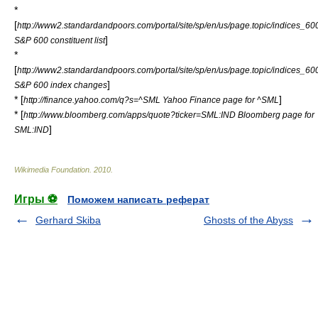
*
[
http://www2.standardandpoors.com/portal/site/sp/en/us/page.topic/indices_600/2
]
S&P 600 constituent list
*
[
http://www2.standardandpoors.com/portal/site/sp/en/us/page.topic/indices_600/2
]
S&P 600 index changes
* [
]
http://finance.yahoo.com/q?s=^SML Yahoo Finance page for ^SML
* [
http://www.bloomberg.com/apps/quote?ticker=SML:IND Bloomberg page for
]
SML:IND
Wikimedia Foundation
.
2010
.
Игры ⚽
Поможем написать реферат
Gerhard Skiba
Ghosts of the Abyss