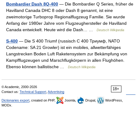
Bombardier Dash 8Q-400
— Die Bombardier Q Series, früher de
Havilland Canada DHC 8 oder Dash 8 genannt, ist eine
zweimotorige Turboprop Regionalflugzeug Familie. Sie wurde
Anfang der 1980er Jahre vom Flugzeughersteller de Havilland
Canada entwickelt. Heute wird die Dash… …
Deutsch Wikipedia
S-400
— Die S 400 Triumf (russisch C 400 Триумф, NATO
Codename: SA 21 Growler) ist ein mobiles, allwetterfähiges
Langstrecken Boden Luft Raketensystem zur Bekämpfung von
Kampfflugzeugen und Marschflugkörpern in allen Flughöhen.
Ebenso können ballistische …
Deutsch Wikipedia
© Academic, 2000-2026
18+
Contact us:
Technical Support
,
Advertising
Dictionaries export
, created on PHP,
Joomla,
Drupal,
WordPress,
MODx.