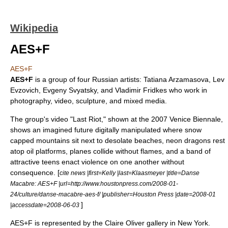
Wikipedia
AES+F
AES+F
AES+F
is a group of four Russian artists: Tatiana Arzamasova, Lev
Evzovich, Evgeny Svyatsky, and Vladimir Fridkes who work in
photography
,
video
,
sculpture
, and
mixed media
.
The group's video "Last Riot," shown at the 2007
Venice Biennale
,
shows an imagined future digitally manipulated where snow
capped mountains sit next to desolate beaches, neon dragons rest
atop oil platforms, planes collide without flames, and a band of
attractive teens enact violence on one another without
consequence. [
cite news |first=Kelly |last=Klaasmeyer |title=Danse
Macabre: AES+F |url=http://www.houstonpress.com/2008-01-
24/culture/danse-macabre-aes-f/ |publisher=
Houston Press
|date=2008-01
]
|accessdate=2008-06-03
AES+F is represented by the Claire Oliver gallery in New York.