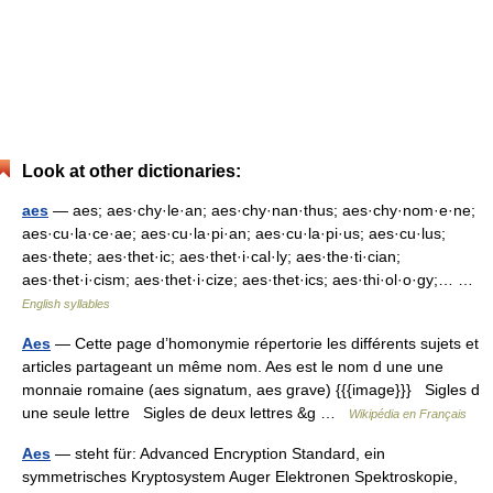
Look at other dictionaries:
aes
— aes; aes·chy·le·an; aes·chy·nan·thus; aes·chy·nom·e·ne;
aes·cu·la·ce·ae; aes·cu·la·pi·an; aes·cu·la·pi·us; aes·cu·lus;
aes·thete; aes·thet·ic; aes·thet·i·cal·ly; aes·the·ti·cian;
aes·thet·i·cism; aes·thet·i·cize; aes·thet·ics; aes·thi·ol·o·gy;… …
English syllables
Aes
— Cette page d’homonymie répertorie les différents sujets et
articles partageant un même nom. Aes est le nom d une une
monnaie romaine (aes signatum, aes grave) {{{image}}} Sigles d
une seule lettre Sigles de deux lettres &g …
Wikipédia en Français
Aes
— steht für: Advanced Encryption Standard, ein
symmetrisches Kryptosystem Auger Elektronen Spektroskopie,