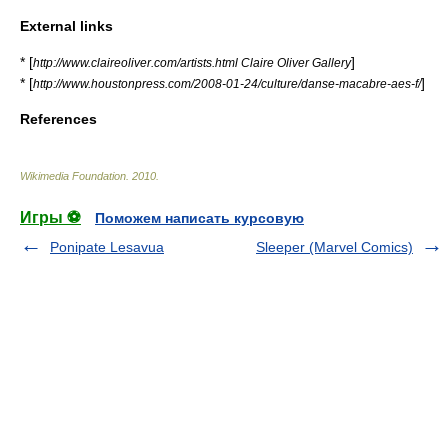
External links
* [
]
http://www.claireoliver.com/artists.html Claire Oliver Gallery
* [
]
http://www.houstonpress.com/2008-01-24/culture/danse-macabre-aes-f/
References
Wikimedia Foundation
.
2010
.
Игры ⚽
Поможем написать курсовую
Ponipate Lesavua
Sleeper (Marvel Comics)