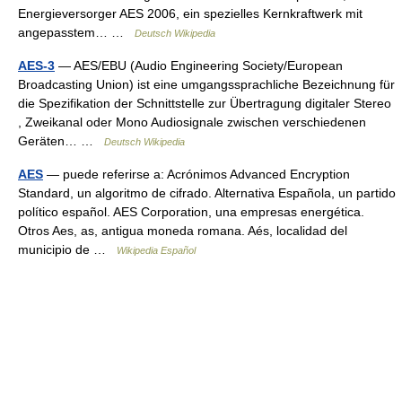
Energieversorger AES 2006, ein spezielles Kernkraftwerk mit
angepasstem… …
Deutsch Wikipedia
AES-3
— AES/EBU (Audio Engineering Society/European
Broadcasting Union) ist eine umgangssprachliche Bezeichnung für
die Spezifikation der Schnittstelle zur Übertragung digitaler Stereo
, Zweikanal oder Mono Audiosignale zwischen verschiedenen
Geräten… …
Deutsch Wikipedia
AES
— puede referirse a: Acrónimos Advanced Encryption
Standard, un algoritmo de cifrado. Alternativa Española, un partido
político español. AES Corporation, una empresas energética.
Otros Aes, as, antigua moneda romana. Aés, localidad del
municipio de …
Wikipedia Español