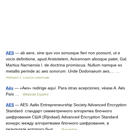
AES
— ab aere, sine quo vox sonusque fieri non possunt, ut e
vocis definitione, apud Aristotelem, Avicennam aliosque patet, Gal.
Martius Narniensis l. de doctrina promiscua. Nullum namque ex
metallis perinde ac aes sonorum: Unde Dodonaeum aes,… …
Hofmann J. Lexicon universale
Aés
— «Aes» redirige aquí. Para otras acepciones, véase A. Aés
País …
Wikipedia Español
AES
— AES: Aalto Entrepreneurship Society Advanced Encryption
Standard стандарт симметричного алгоритма блочного
шифрования США (Rijndael) Advanced Encryption Standard
конкурс между алгоритмами блочного шифрования, в
результате которого был …
Википедия