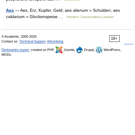
Aes
— Aes, Erz, Kupfer, Geld; aes alienum = Schulden; aes
caldarium = Glockenspeise …
Herders Conversations-Lexikon
© Academic, 2000-2026
18+
Contact us:
Technical Support
,
Advertising
Dictionaries export
, created on PHP,
Joomla,
Drupal,
WordPress,
MODx.