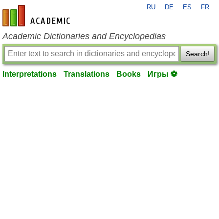
RU
DE
ES
FR
en-academic.com
Academic Dictionaries and Encyclopedias
Search!
Interpretations
Translations
Books
Игры ⚽