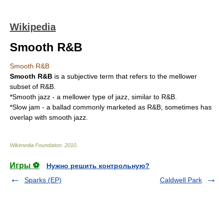
Wikipedia
Smooth R&B
Smooth R&B
Smooth
R&B
is a subjective term that refers to the mellower
subset of R&B.
*
Smooth jazz
- a mellower type of jazz, similar to R&B.
*
Slow jam
- a ballad commonly marketed as R&B; sometimes has
overlap with smooth jazz.
Wikimedia Foundation
.
2010
.
Игры ⚽
Нужно решить контрольную?
Sparks (EP)
Caldwell Park