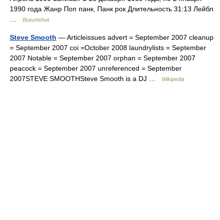
1990 года Жанр Поп панк, Панк рок Длительность 31:13 Лейбл
…
Википедия
Steve Smooth
— Articleissues advert = September 2007 cleanup
= September 2007 coi =October 2008 laundrylists = September
2007 Notable = September 2007 orphan = September 2007
peacock = September 2007 unreferenced = September
2007STEVE SMOOTHSteve Smooth is a DJ …
Wikipedia