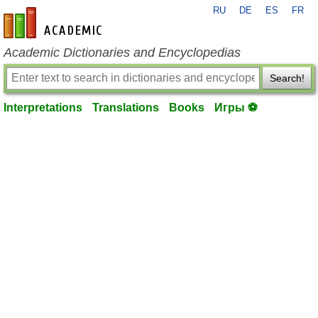
RU
DE
ES
FR
en-academic.com
Academic Dictionaries and Encyclopedias
Search!
Interpretations
Translations
Books
Игры ⚽