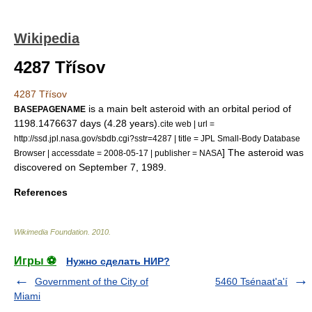
Wikipedia
4287 Třísov
4287 Třísov
is a
main belt
asteroid
with an
orbital period
of
BASEPAGENAME
1198.1476637
days
(4.28
years
).
cite web | url =
http://ssd.jpl.nasa.gov/sbdb.cgi?sstr=4287 | title = JPL Small-Body Database
] The asteroid was
Browser | accessdate = 2008-05-17 | publisher =
NASA
discovered on
September 7
,
1989
.
References
Wikimedia Foundation
.
2010
.
Игры ⚽
Нужно сделать НИР?
Government of the City of
5460 Tsénaat'a'í
Miami