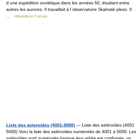
d une expédition soviétique dans les années 50, étudiant entre
autres les aurores. Il travaillait à l observatoire Skalnaté pleso. Il…
…
Wikipédia en Français
Liste des asteroides (4001-5000)
— Liste des astéroïdes (4001
5000) Voici la liste des astéroïdes numérotés de 4001 à 5000. Les
astéroïdes sont numérotés lorsque leur orbite est confirmée, ce