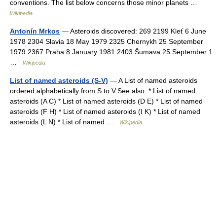
conventions. The list below concerns those minor planets …
Wikipedia
Antonín Mrkos
— Asteroids discovered: 269 2199 Kleť 6 June
1978 2304 Slavia 18 May 1979 2325 Chernykh 25 September
1979 2367 Praha 8 January 1981 2403 Šumava 25 September 1
…
Wikipedia
List of named asteroids (S-V)
— A List of named asteroids
ordered alphabetically from S to V.See also: * List of named
asteroids (A C) * List of named asteroids (D E) * List of named
asteroids (F H) * List of named asteroids (I K) * List of named
asteroids (L N) * List of named …
Wikipedia