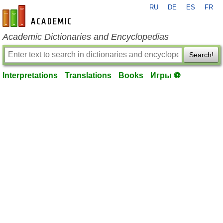
RU
DE
ES
FR
en-academic.com
Academic Dictionaries and Encyclopedias
Search!
Interpretations
Translations
Books
Игры ⚽