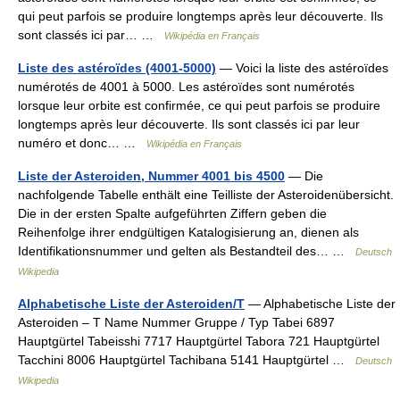
qui peut parfois se produire longtemps après leur découverte. Ils
sont classés ici par… …
Wikipédia en Français
Liste des astéroïdes (4001-5000)
— Voici la liste des astéroïdes
numérotés de 4001 à 5000. Les astéroïdes sont numérotés
lorsque leur orbite est confirmée, ce qui peut parfois se produire
longtemps après leur découverte. Ils sont classés ici par leur
numéro et donc… …
Wikipédia en Français
Liste der Asteroiden, Nummer 4001 bis 4500
— Die
nachfolgende Tabelle enthält eine Teilliste der Asteroidenübersicht.
Die in der ersten Spalte aufgeführten Ziffern geben die
Reihenfolge ihrer endgültigen Katalogisierung an, dienen als
Identifikationsnummer und gelten als Bestandteil des… …
Deutsch
Wikipedia
Alphabetische Liste der Asteroiden/T
— Alphabetische Liste der
Asteroiden – T Name Nummer Gruppe / Typ Tabei 6897
Hauptgürtel Tabeisshi 7717 Hauptgürtel Tabora 721 Hauptgürtel
Tacchini 8006 Hauptgürtel Tachibana 5141 Hauptgürtel …
Deutsch
Wikipedia